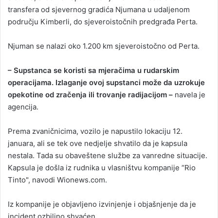
transfera od sjevernog gradića Njumana u udaljenom
području Kimberli, do sjeveroistočnih predgrađa Perta.
Njuman se nalazi oko 1.200 km sjeveroistočno od Perta.
– Supstanca se koristi sa mjeračima u rudarskim
operacijama. Izlaganje ovoj supstanci može da uzrokuje
opekotine od zračenja ili trovanje radijacijom –
navela je
agencija.
Prema zvaničnicima, vozilo je napustilo lokaciju 12.
januara, ali se tek ove nedjelje shvatilo da je kapsula
nestala. Tada su obaveštene službe za vanredne situacije.
Kapsula je došla iz rudnika u vlasništvu kompanije “Rio
Tinto", navodi Wionews.com.
Iz kompanije je objavljeno izvinjenje i objašnjenje da je
incident ozbiljno shvaćen.