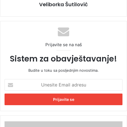
Veliborka Šutilović
Prijavite se na naš
Sistem za obavještavanje!
Budite u toku sa posljednjim novostima.
U
n
e
s
i
t
e
E
R