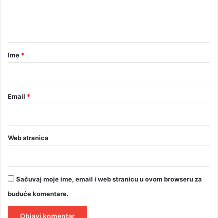
n
t
a
r
Ime
*
*
Email
*
Web stranica
Sačuvaj moje ime, email i web stranicu u ovom browseru za
buduće komentare.