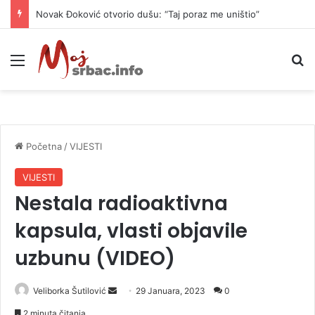
Novak Đoković otvorio dušu: “Taj poraz me uništio”
Meni
P
Početna
/
VIJESTI
VIJESTI
Nestala radioaktivna
kapsula, vlasti objavile
uzbunu (VIDEO)
Veliborka Šutilović
S
29 Januara, 2023
0
e
2 minuta čitanja