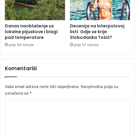
A
u
s
t
Danas naoblačenje uz
Decenija na Interpolovoj
lokalne pljuskove i blagi
listi: Gdje se krije
r
pad temperature
Slobodanka Tošić?
a
l
prije 54 minute
prije 57 minuta
i
j
a
Komentariši
p
o
k
Vaša email adresa neće biti objavljivana.
Neophodna polja su
o
označena sa
*
r
e
K
n
o
a
m
e