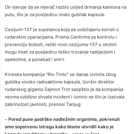
On vjeruje da se mjerač razbio usljed drmanja kamiona na
putu, što je za posljedicu imalo gubitak kapsule.
Cezijum-137 je supstanca koja se uobičajeno koristi u
rudarskim operacijama. Prema Centrima za kontrolu i
prevenciju bolesti, veliki nivoi cezijuma-137 u okolini
mogu imati za posljedicu teško trovanje radijacijom i
opekotine, a ponekad i smrt.
Kineska kompanija "Rio Tinto" se danas izvinila zbog
gubitka visoko radioaktivne kapsule. Izvršni direktor
rudarskog giganta Sajmon Trot saopštio je da kompanija
veoma ozbiljno shvata incident i izvinio se što je izazvala
zabrinutost javnosti, prenosi Tanjug.
–
Pored pune podrške nadležnim organima, pokrenuli
smo sopstvenu istragu kako bismo utvrdili kako je