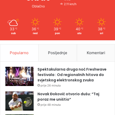
2.11 km/h
Oblačno
33
36
39
40
38
℃
℃
℃
℃
℃
sub
ned
pon
uto
sri
Popularno
Posljednje
Komentari
Spektakularna druga noć Freshwave
festivala : Od regionalnih hitova do
svjetskog elektronskog zvuka
prije 26 minuta
Novak Đoković otvorio dušu: “Taj
poraz me uništio”
prije 48 minuta