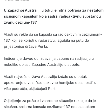
n
d
U Zapadnoj Australiji u toku je hitna potraga za nestalom
a
sićušnom kapsulom koja sadrži radioaktivnu supstancu
n
zvanu cezijum-137.
e
m
Vlasti su rekle da se kapsula sa radioaktivnim cezijumom-
a
137, koji se koristi u rudarstvu, izgubila na putu do
i
prijestonice države Perta.
l
Indicent je doveo do izdavanja uzbune na radijaciju u
nekoliko oblasti Zapadne Australije u subotu.
Vlasti najveće države Australije izdale su u petak
upozorenje u vezi "radioaktivne hemijske opasnosti" u
više područja, uključujući Pert.
Odjeljenje za požare i vanredne situacije reklo je da je
sićušna, srebrna kapsula cezijuma-137 nestala tokom