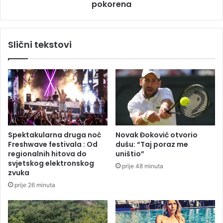
r
pokorena
i
i
o
p
n
r
u
Slični tekstovi
s
:
t
Đ
a
o
n
k
e
o
v
v
r
i
i
ć
j
b
Spektakularna druga noć
Novak Đoković otvorio
e
e
Freshwave festivala : Od
dušu: “Taj poraz me
đ
z
regionalnih hitova do
uništio”
a
p
svjetskog elektronskog
prije 48 minuta
n
r
zvuka
i
e
prije 26 minuta
k
m
o
c
g
a
a
,