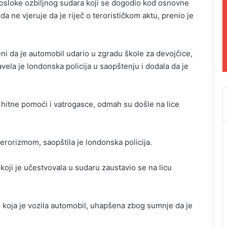
a posloke ozbiljnog sudara koji se dogodio kod osnovne
a ne vjeruje da je riječ o terorističkom aktu, prenio je
i da je automobil udario u zgradu škole za devojčice,
vela je londonska policija u saopštenju i dodala da je
r hitne pomoći i vatrogasce, odmah su došle na lice
erorizmom, saopštila je londonska policija.
 koji je učestvovala u sudaru zaustavio se na licu
, koja je vozila automobil, uhapšena zbog sumnje da je