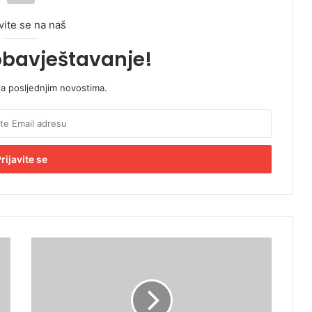
vite se na naš
obavještavanje!
sa posljednjim novostima.
T
u
ž
i
l