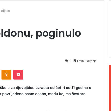
 dijete
ldonu, poginulo
0
1 minut čitanja
ontakte
Odnoklassniki
Pocket
kole za djevojčice uzrasta od četiri od 11 godina u
, a povrijeđeno osam osoba, među kojima šestoro