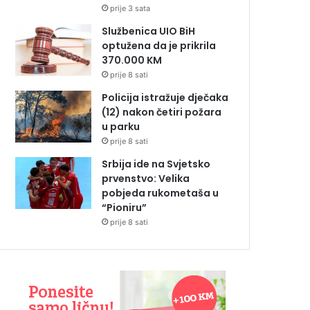
prije 3 sata
Službenica UIO BiH
optužena da je prikrila
370.000 KM
prije 8 sati
Policija istražuje dječaka
(12) nakon četiri požara
u parku
prije 8 sati
Srbija ide na Svjetsko
prvenstvo: Velika
pobjeda rukometaša u
“Pioniru”
prije 8 sati