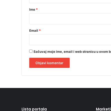
a
r
Ime
*
*
Email
*
Sačuvaj moje ime, email i web stranicu u ovom 
A
l
t
e
r
Lista portala
Market
n