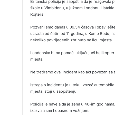
Britanska policija je saopštila da je reagoval
i
škole u Vimbldonu, u južnom Londonu i istakla d
l
Rojters.
Pozvani smo danas u 09.54 časova i obaviješten
uzrasta od četiri od 11 godina, u Kemp Rodu, na
nekoliko povrijeđenih zbrinuto na licu mjesta.
Londonska hitna pomoć, uključujući helikopte
mjesta.
Ne tretiramo ovaj incident kao akt povezan sa t
Istraga o incidentu je u toku, vozač automobila
mjesta, stoji u saopštenju.
Policija je navela da je žena u 40-im godinama
izazvala smrt opasnom vožnjom.