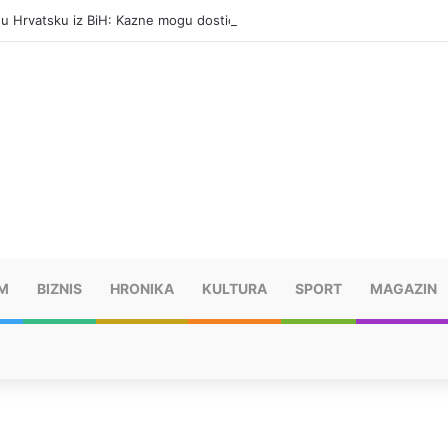
i u Hrvatsku iz BiH: Kazne mogu dostići 13.260 evra
M
BIZNIS
HRONIKA
KULTURA
SPORT
MAGAZIN