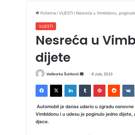
Početna
/
VIJESTI
/
Nesreća u Vimbldonu, poginulo
VIJESTI
Nesreća u Vimb
dijete
Veliborka Šutilović
S
6 Jula, 2023
e
Facebook
X
LinkedIn
Tumblr
Pinterest
Reddit
VK
n
d
a
Automobil je danas udario u zgradu osnovne š
n
Vimbldonu i u udesu je poginulo jedno dijete
e
djece.
m
a