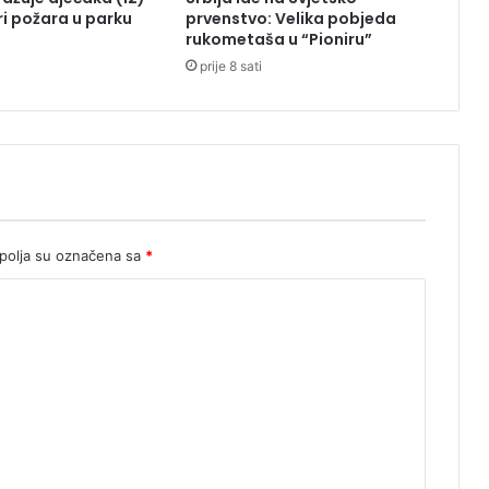
m
ri požara u parku
prvenstvo: Velika pobjeda
e
rukometaša u “Pioniru”
t
prije 8 sati
p
r
o
t
i
v
D
o
d
olja su označena sa
*
i
k
a
k
o
j
i
j
e
s