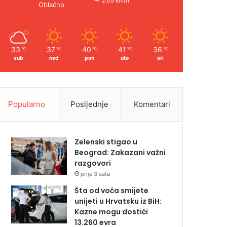
2.05 km/h
Oblačno
33
37
40
41
36
℃
℃
℃
℃
℃
sub
ned
pon
uto
sri
Popularno
Posljednje
Komentari
Zelenski stigao u
Beograd: Zakazani važni
razgovori
prije 3 sata
Šta od voća smijete
unijeti u Hrvatsku iz BiH:
Kazne mogu dostići
13.260 evra