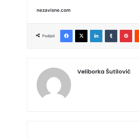
nezavisne.com
Facebook
X
LinkedIn
Tumblr
Pinterest
Podijeli
Veliborka Šutilović