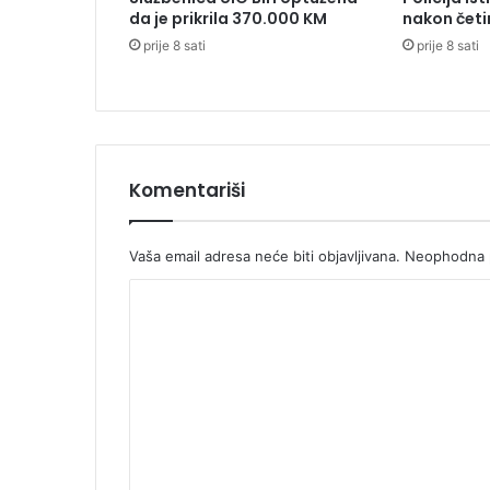
r
da je prikrila 370.000 KM
nakon četi
o
prije 8 sati
prije 8 sati
p
e
Komentariši
Vaša email adresa neće biti objavljivana.
Neophodna p
K
o
m
e
n
t