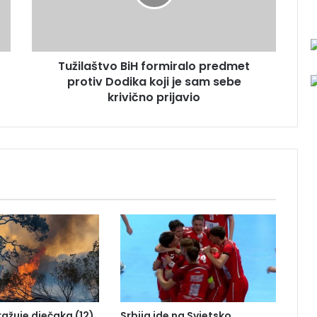
a
š
t
v
Tužilaštvo BiH formiralo predmet
o
protiv Dodika koji je sam sebe
B
i
krivično prijavio
H
f
o
r
m
i
r
a
l
o
p
r
e
d
tražuje dječaka (12)
Srbija ide na Svjetsko