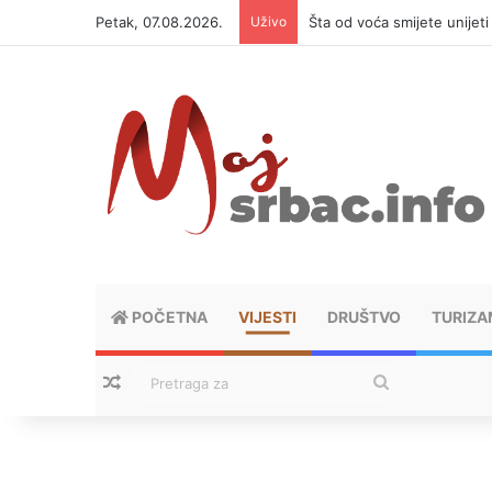
Petak, 07.08.2026.
Uživo
Šta od voća smijete unijet
POČETNA
VIJESTI
DRUŠTVO
TURIZA
Nasumični tekstovi
Pretraga
za