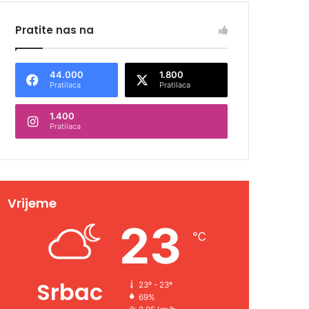
Pratite nas na
44.000
1.800
Pratilaca
Pratilaca
1.400
Pratilaca
Vrijeme
23
℃
Srbac
23º - 23º
69%