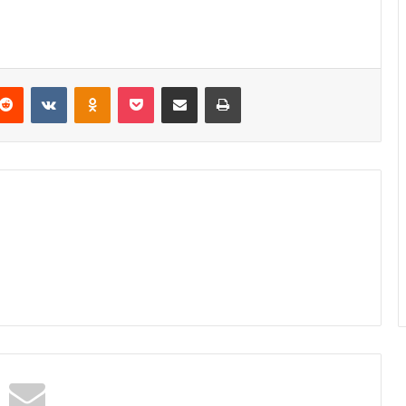
Reddit
VKontakte
Odnoklassniki
Pocket
Podijeli putem Emaila
Odštampaj