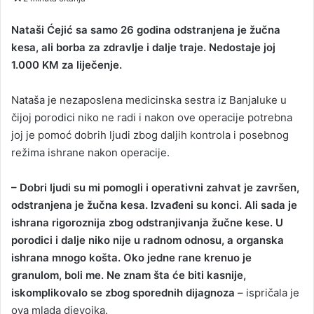
n
d
Nataši Ćejić sa samo 26 godina odstranjena je žučna
a
kesa, ali borba za zdravlje i dalje traje. Nedostaje joj
n
1.000 KM za liječenje.
e
m
Nataša je nezaposlena medicinska sestra iz Banjaluke u
a
čijoj porodici niko ne radi i nakon ove operacije potrebna
i
joj je pomoć dobrih ljudi zbog daljih kontrola i posebnog
l
režima ishrane nakon operacije.
– Dobri ljudi su mi pomogli i operativni zahvat je završen,
odstranjena je žučna kesa. Izvađeni su konci. Ali sada je
ishrana rigoroznija zbog odstranjivanja žučne kese. U
porodici i dalje niko nije u radnom odnosu, a organska
ishrana mnogo košta. Oko jedne rane krenuo je
granulom, boli me. Ne znam šta će biti kasnije,
iskomplikovalo se zbog sporednih dijagnoza
– ispričala je
ova mlada djevojka.