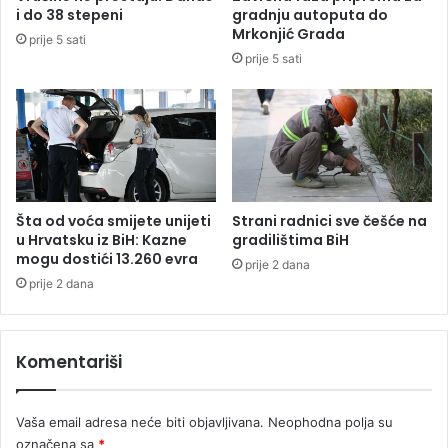
r
o
i do 38 stepeni
gradnju autoputa do
č
p
Mrkonjić Grada
prije 5 sati
i
r
prije 5 sati
t
o
a
š
v
l
o
e
m
g
č
o
o
d
v
i
Šta od voća smijete unijeti
Strani radnici sve češće na
j
n
u Hrvatsku iz BiH: Kazne
gradilištima BiH
e
e
mogu dostići 13.260 evra
prije 2 dana
č
o
prije 2 dana
a
s
n
t
s
a
Komentariši
t
v
v
i
u
l
Vaša email adresa neće biti objavljivana.
Neophodna polja su
o
označena sa
*
j