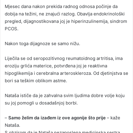
Mjesec dana nakon prekida radnog odnosa počinje da
dobija na težini, ne znajući razlog. Obavlja endokrinološki
pregled, dijagnostikovana joj je hiperinzulinemija, sindrom
PCOS.
Nakon toga dijagnoze se samo nižu.
Liječila se od seropozitivnog reumatoidnog artritisa, ima
eroziju grlića materice, potvrđena joj je reaktivna
hipoglikemija i cerebralna arteroskleroza. Od djetinjstva se
bori sa teškim oblikom astme.
Nataša ističe da je zahvalna svim ljudima dobre volje koju
su joj pomogli u dosadašnjoj borbi.
–
Samo želim da izađem iz ove agonije što prije
– kaže
Nataša.
S obzirom da je Nataša nezaposlena medicinska sestra,