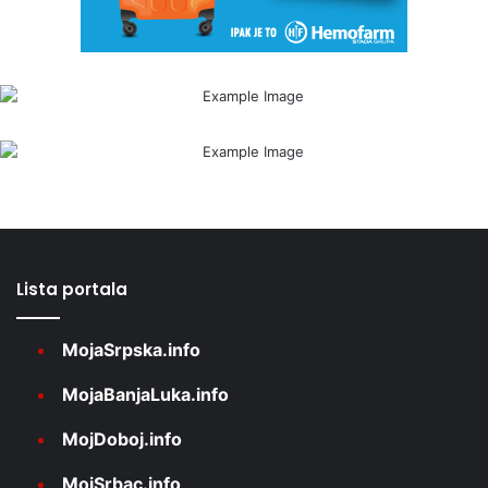
Lista portala
MojaSrpska.info
MojaBanjaLuka.info
MojDoboj.info
MojSrbac.info