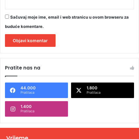
Sačuvaj moje ime, email i web stranicu u ovom browseru za
buduće komentare.
A
l
Pratite nas na
t
e
44.000
1.800
r
Pratilaca
Pratilaca
n
1.400
a
Pratilaca
t
i
v
Vrijeme