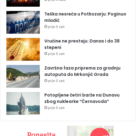
Teška nesreća u Potkozarju: Poginuo
mladić
prije 5 sati
Vrućine ne prestaju: Danas i do 38
stepeni
prije 5 sati
Završna faza priprema za gradnju
autoputa do Mrkonjić Grada
prije 5 sati
Potopljene četiri barže na Dunavu
zbog nuklearke “Černavoda”
prije 5 sati