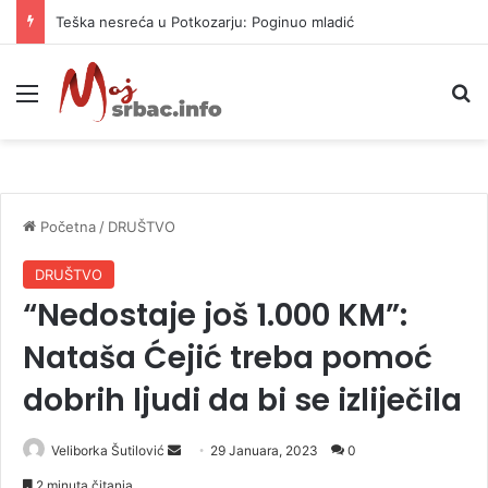
Teška nesreća u Potkozarju: Poginuo mladić
Meni
P
Početna
/
DRUŠTVO
DRUŠTVO
“Nedostaje još 1.000 KM”:
Nataša Ćejić treba pomoć
dobrih ljudi da bi se izliječila
Veliborka Šutilović
S
29 Januara, 2023
0
e
2 minuta čitanja