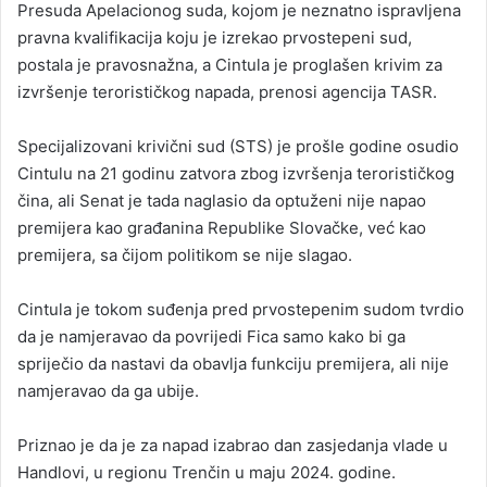
Presuda Apelacionog suda, kojom je neznatno ispravljena
pravna kvalifikacija koju je izrekao prvostepeni sud,
postala je pravosnažna, a Cintula je proglašen krivim za
izvršenje terorističkog napada, prenosi agencija TASR.
Specijalizovani krivični sud (STS) je prošle godine osudio
Cintulu na 21 godinu zatvora zbog izvršenja terorističkog
čina, ali Senat je tada naglasio da optuženi nije napao
premijera kao građanina Republike Slovačke, već kao
premijera, sa čijom politikom se nije slagao.
Cintula je tokom suđenja pred prvostepenim sudom tvrdio
da je namjeravao da povrijedi Fica samo kako bi ga
spriječio da nastavi da obavlja funkciju premijera, ali nije
namjeravao da ga ubije.
Priznao je da je za napad izabrao dan zasjedanja vlade u
Handlovi, u regionu Trenčin u maju 2024. godine.