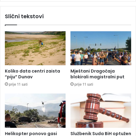
i
ć
l
p
Slični tekstovi
a
o
:
d
“
r
Š
ž
k
a
o
o
d
p
a
r
”
i
Koliko data centri zaista
Mještani Dragočaja
i
j
“piju” Dunav
blokirali magistralni put
z
e
prije 11 sati
prije 11 sati
P
d
r
l
i
o
j
g
e
S
d
D
o
S
r
-
Helikopter ponovo gasi
Službenik Suda BiH optužen