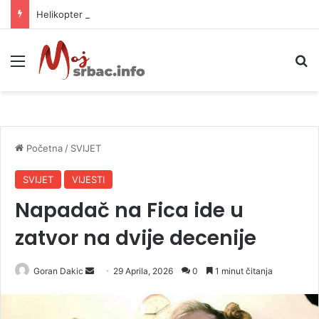
Helikopter ponovo gasi vatru u selima kod Trebinja
Meni
P
Početna
/
SVIJET
SVIJET
VIJESTI
Napadač na Fica ide u
zatvor na dvije decenije
Goran Dakic
S
29 Aprila, 2026
0
1 minut čitanja
e
n