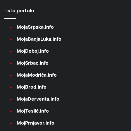
Lista portala
MojaSrpska.info
MojaBanjaLuka.info
MojDoboj.info
MojSrbac.info
MojaModriča.info
MojBrod.info
MojaDerventa.info
MojTeslić.info
MojPrnjavor.info