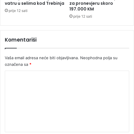
a
a
vatru u selima kod Trebinja
za pronevjeru skoro
p
197.000 KM
prije 12 sati
r
prije 12 sati
o
n
a
Komentariši
đ
e
n
a
Vaša email adresa neće biti objavljivana.
Neophodna polja su
u
označena sa
*
L
K
a
k
o
t
m
a
š
e
i
n
m
t
a
a