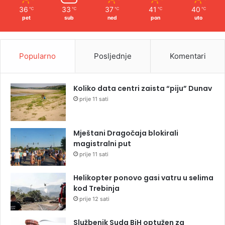
36
33
37
41
40
℃
℃
℃
℃
℃
pet
sub
ned
pon
uto
Popularno
Posljednje
Komentari
Koliko data centri zaista “piju” Dunav
prije 11 sati
Mještani Dragočaja blokirali
magistralni put
prije 11 sati
Helikopter ponovo gasi vatru u selima
kod Trebinja
prije 12 sati
Službenik Suda BiH optužen za