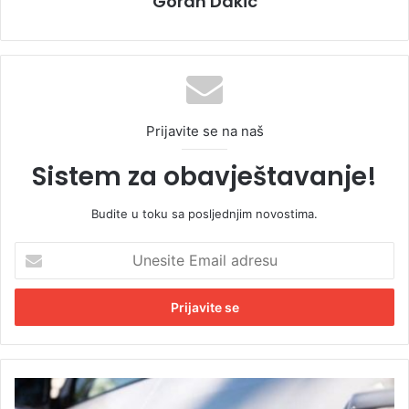
Goran Dakic
Prijavite se na naš
Sistem za obavještavanje!
Budite u toku sa posljednjim novostima.
U
n
e
s
i
t
e
E
U
m
h