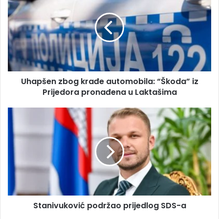
a
a
i
p
l
š
a
e
d
n
r
z
e
b
s
Uhapšen zbog krađe automobila: “Škoda” iz
o
u
Prijedora pronađena u Laktašima
g
k
r
S
a
t
đ
a
e
n
a
i
u
v
t
u
o
k
m
o
o
Stanivuković podržao prijedlog SDS-a
v
b
i