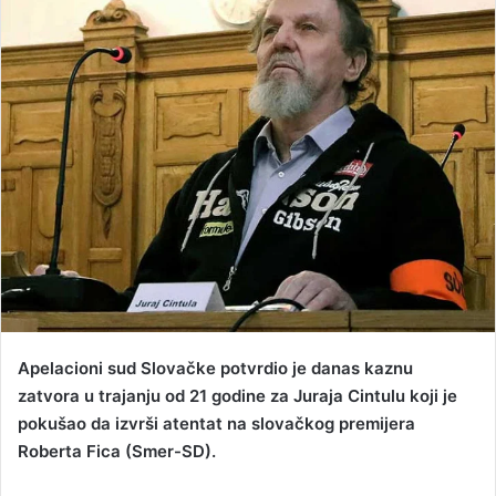
d
a
n
e
m
a
i
l
Apelacioni sud Slovačke potvrdio je danas kaznu
zatvora u trajanju od 21 godine za Juraja Cintulu koji je
pokušao da izvrši atentat na slovačkog premijera
Roberta Fica (Smer-SD).