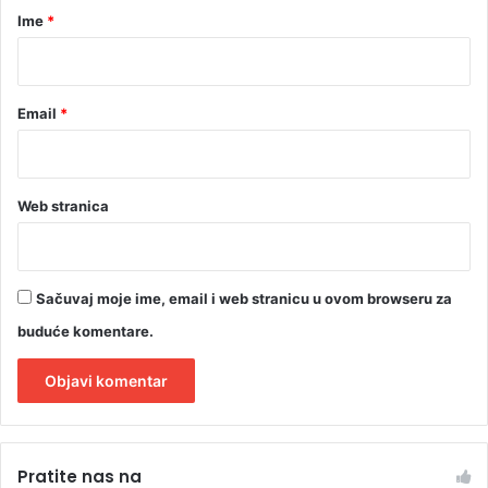
r
Ime
*
*
Email
*
Web stranica
Sačuvaj moje ime, email i web stranicu u ovom browseru za
buduće komentare.
A
l
Pratite nas na
t