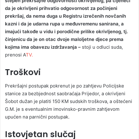
stepen prekršajne odgovornosti okrivljenog, pa cijeneći
da je okrivljeni prihvatio odgovornost za počinjeni
prekršaj, da nema duga u Registru izrečenih novčanih
kazni i da je udarna rupa u međuvremenu sanirana, a
imajući takođe u vidu i porodične prilike okrivljenog, tj.
činjenicu da je on otac dvoje maloljetne djece prema
kojima ima obavezu izdržavanja –
stoji u odluci suda,
prenosi A
TV.
Troškovi
Prekršajni postupak pokrenut je po zahtjevu Policijske
stanice za bezbjednost saobraćaja Prijedor, a okrivljeni
Šobot dužan je platiti 150 KM sudskih troškova, a oštećeni
G.M. je s eventualnim imovinsko-pravnim zahtjevom
upućen na parnični postupak.
Istovjetan slučaj