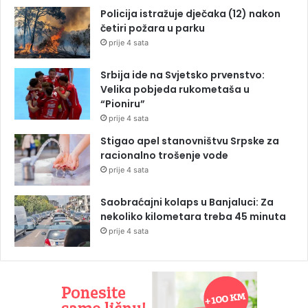
Policija istražuje dječaka (12) nakon
četiri požara u parku
prije 4 sata
Srbija ide na Svjetsko prvenstvo:
Velika pobjeda rukometaša u
“Pioniru”
prije 4 sata
Stigao apel stanovništvu Srpske za
racionalno trošenje vode
prije 4 sata
Saobraćajni kolaps u Banjaluci: Za
nekoliko kilometara treba 45 minuta
prije 4 sata