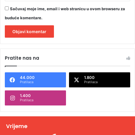
Sačuvaj moje ime, email i web stranicu u ovom browseru za
buduće komentare.
A
l
Pratite nas na
t
e
44.000
1.800
r
Pratilaca
Pratilaca
n
1.400
a
Pratilaca
t
i
v
Vrijeme
e