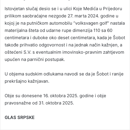
Istovjetan slučaj desio se i u ulici Koje Medića u Prijedoru
prilikom saobraćajne nezgode 27. marta 2024. godine u
kojoj je na putničkom automobilu “volksvagen golf“ nastala
materijalna šteta od udarne rupe dimenzija 110 sa 60
centimetara i duboke oko deset centimetara, kada je Šobot
takođe prihvatio odgovornost i na jednak način kažnjen, a
oštećeni S.V. s eventualnim imovinsko-pravnim zahtjevom
upućen na parnični postupak.
U objema sudskim odlukama navodi se da je Šobot i ranije
prekršajno kažnjavan.
Obje su donesene 16. oktobra 2025. godine i obje
pravosnažne od 31. oktobra 2025.
GLAS SRPSKE