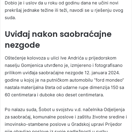
Dobio je i uslov da u roku od godinu dana ne učini novi
prekršaj jednake težine ili teži, navodi se u rješenju ovog
suda.
Uviđaj nakon saobraćajne
nezgode
Oštećenje kolovoza u ulici Ive Andrića u prijedorskom
naselju Gomjenica utvrđeno je, izmjereno i fotografisano
prilikom uviđaja saobraćajne nezgode 12. januara 2024.
godine u kojoj je na putničkom automobilu “ford mondeo“
nastala materijalna šteta od udarne rupe dimenzija 150 sa
60 centimetara i duboke oko deset centimetara.
Po nalazu suda, Šobot u svojstvu v.d. načelnika Odjeljenja
za saobraćaj, komunalne poslove i zaštitu životne sredine i
imovinsko-stambene poslove u Gradskoj upravi Prijedor
nije obavljao poslove iz svoje nadležnosti u svrhu