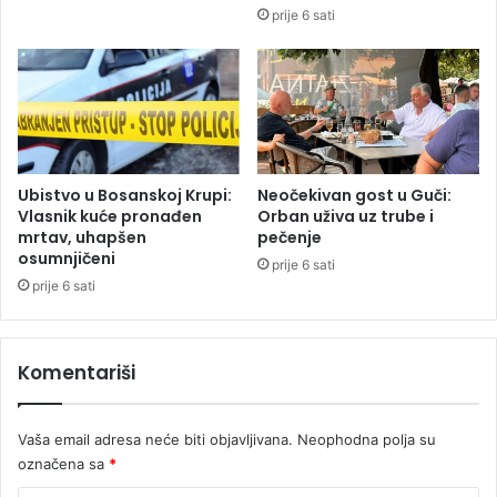
i
prije 6 sati
j
e
v
o
z
i
l
a
Ubistvo u Bosanskoj Krupi:
Neočekivan gost u Guči:
Vlasnik kuće pronađen
Orban uživa uz trube i
mrtav, uhapšen
pečenje
osumnjičeni
prije 6 sati
prije 6 sati
Komentariši
Vaša email adresa neće biti objavljivana.
Neophodna polja su
označena sa
*