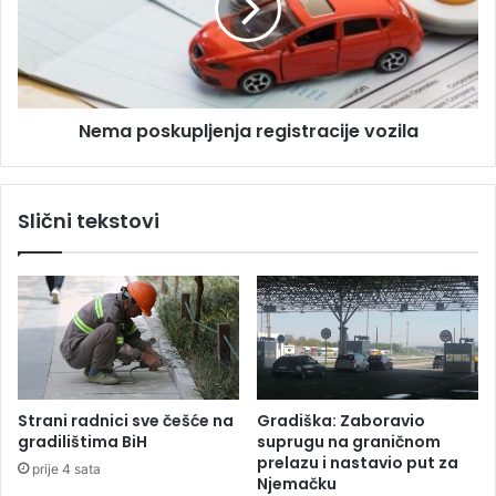
n
p
u
o
š
s
k
k
o
u
Nema poskupljenja registracije vozila
d
p
u
l
o
j
d
e
Slični tekstovi
1
n
1
j
5
a
.
r
0
e
0
g
0
i
K
s
M
t
Strani radnici sve češće na
Gradiška: Zaboravio
r
gradilištima BiH
suprugu na graničnom
a
prelazu i nastavio put za
prije 4 sata
c
Njemačku