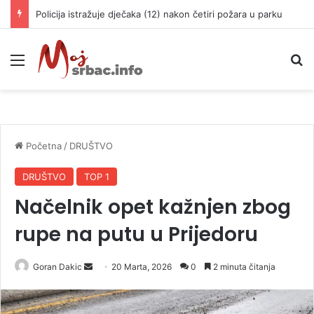
Policija istražuje dječaka (12) nakon četiri požara u parku
Meni
P
Početna
/
DRUŠTVO
DRUŠTVO
TOP 1
Načelnik opet kažnjen zbog
rupe na putu u Prijedoru
Goran Dakic
S
20 Marta, 2026
0
2 minuta čitanja
e
n