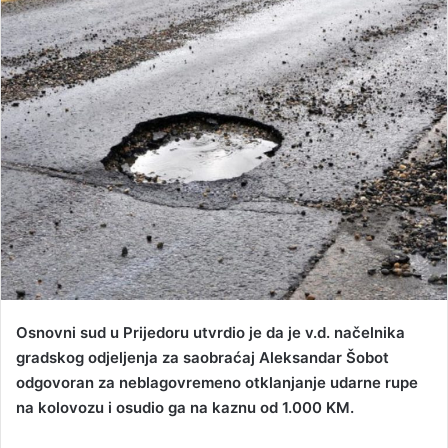
d
a
n
e
m
a
i
l
Osnovni sud u Prijedoru utvrdio je da je v.d. načelnika
gradskog odjeljenja za saobraćaj Aleksandar Šobot
odgovoran za neblagovremeno otklanjanje udarne rupe
na kolovozu i osudio ga na kaznu od 1.000 KM.