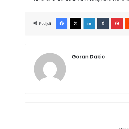
Facebook
X
LinkedIn
Tumblr
Pinterest
Podijeli
Goran Dakic