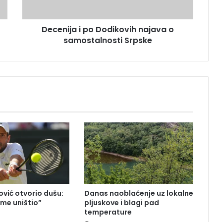
a
i
Decenija i po Dodikovih najava o
p
samostalnosti Srpske
o
D
o
d
i
k
o
v
i
h
n
a
j
a
v
vić otvorio dušu:
Danas naoblačenje uz lokalne
a
 me uništio”
pljuskove i blagi pad
o
temperature
s