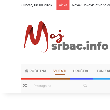
Subota, 08.08.2026.
Uživo
Novak Đoković otvorio du
POČETNA
VIJESTI
DRUŠTVO
TURIZA
Nasumični tekstovi
Pretraga
za