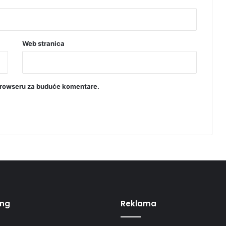
Web stranica
browseru za buduće komentare.
ing
Reklama