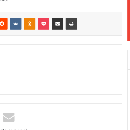
Reddit
VKontakte
Odnoklassniki
Pocket
Podijeli putem Emaila
Odštampaj