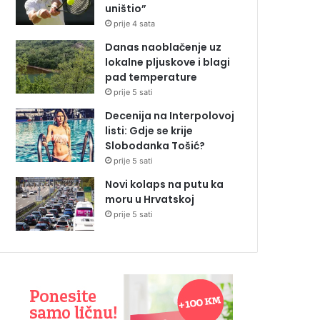
uništio”
prije 4 sata
Danas naoblačenje uz
lokalne pljuskove i blagi
pad temperature
prije 5 sati
Decenija na Interpolovoj
listi: Gdje se krije
Slobodanka Tošić?
prije 5 sati
Novi kolaps na putu ka
moru u Hrvatskoj
prije 5 sati