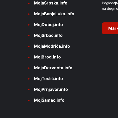
MojaSrpska.info
Pogledajt
t
na dugme
i
MojaBanjaLuka.info
v
MojDoboj.info
e
Mark
MojSrbac.info
:
MojaModriča.info
MojBrod.info
MojaDerventa.info
MojTeslić.info
MojPrnjavor.info
MojŠamac.info