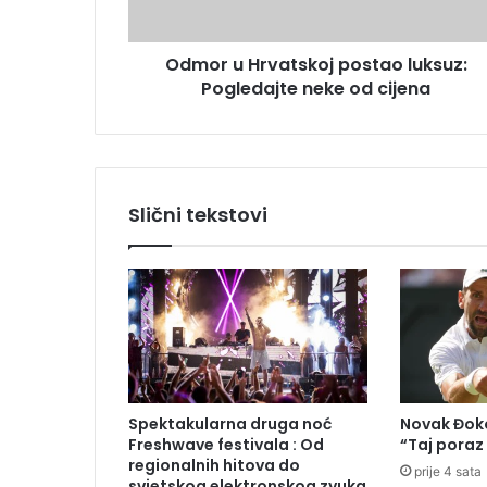
r
s
v
u
Odmor u Hrvatskoj postao luksuz:
a
Pogledajte neke od cijena
t
s
k
o
j
p
Slični tekstovi
o
s
t
a
o
l
u
k
s
Spektakularna druga noć
Novak Đoko
u
Freshwave festivala : Od
“Taj poraz
z
regionalnih hitova do
prije 4 sata
:
svjetskog elektronskog zvuka