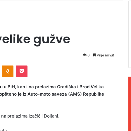
velike gužve
0
Prije minut
ontakte
Odnoklassniki
Pocket
 u BiH, kao i na prelazima Gradiška i Brod Velika
 saopšteno je iz Auto-moto saveza (AMS) Republike
 na prelazima Izačić i Doljani.
uta.