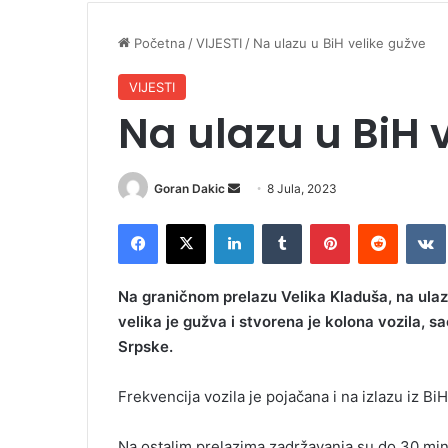
Početna
/
VIJESTI
/
Na ulazu u BiH velike gužve
VIJESTI
Na ulazu u BiH 
Goran Dakic
S
8 Jula, 2023
e
Facebook
X
LinkedIn
Tumblr
Pinterest
Reddit
VK
n
d
a
Na graničnom prelazu Velika Kladuša, na ulazu
n
velika je gužva i stvorena je kolona vozila,
e
Srpske.
m
a
Frekvencija vozila je pojačana i na izlazu iz BiH
i
l
Na ostalim prelazima zadržavanja su do 30 min