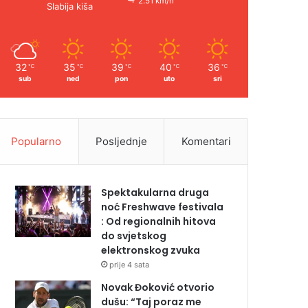
2.51 km/h
Slabija kiša
32
35
39
40
36
℃
℃
℃
℃
℃
sub
ned
pon
uto
sri
Popularno
Posljednje
Komentari
Spektakularna druga
noć Freshwave festivala
: Od regionalnih hitova
do svjetskog
elektronskog zvuka
prije 4 sata
Novak Đoković otvorio
dušu: “Taj poraz me