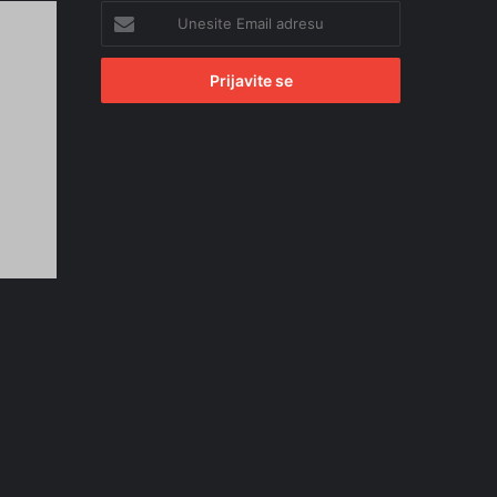
Unesite
Email
adresu