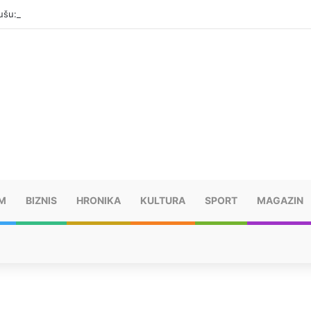
šu: “Taj poraz me uništio”
M
BIZNIS
HRONIKA
KULTURA
SPORT
MAGAZIN