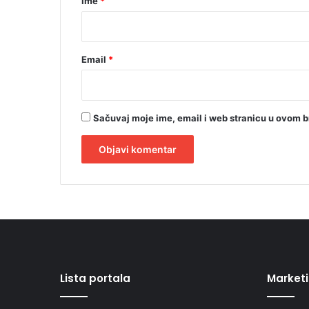
Ime
*
a
*
Email
*
Sačuvaj moje ime, email i web stranicu u ovom 
A
l
t
e
r
Lista portala
Market
n
a