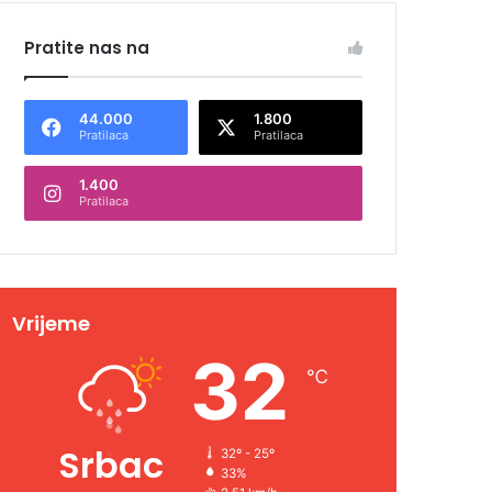
Pratite nas na
44.000
1.800
Pratilaca
Pratilaca
1.400
Pratilaca
Vrijeme
32
℃
Srbac
32º - 25º
33%