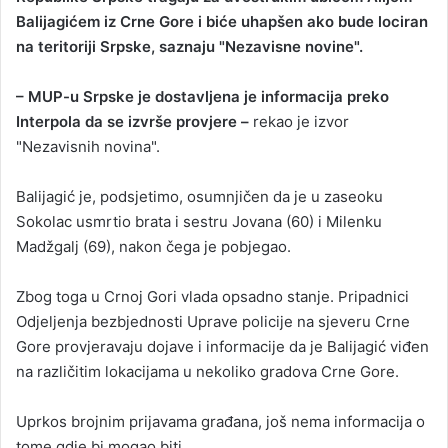
Balijagićem iz Crne Gore i biće uhapšen ako bude lociran
a
na teritoriji Srpske, saznaju "Nezavisne novine".
n
e
– MUP-u Srpske je dostavljena je informacija preko
m
a
Interpola da se izvrše provjere –
rekao je izvor
i
"Nezavisnih novina".
l
Balijagić je, podsjetimo, osumnjičen da je u zaseoku
Sokolac usmrtio brata i sestru Jovana (60) i Milenku
Madžgalj (69), nakon čega je pobjegao.
Zbog toga u Crnoj Gori vlada opsadno stanje. Pripadnici
Odjeljenja bezbjednosti Uprave policije na sjeveru Crne
Gore provjeravaju dojave i informacije da je Balijagić viđen
na različitim lokacijama u nekoliko gradova Crne Gore.
Uprkos brojnim prijavama građana, još nema informacija o
tome gdje bi mogao biti.