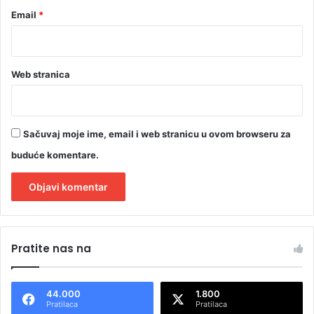
Email
*
Web stranica
Sačuvaj moje ime, email i web stranicu u ovom browseru za
buduće komentare.
A
l
Pratite nas na
t
e
44.000
1.800
r
Pratilaca
Pratilaca