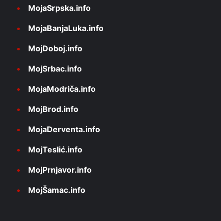
MojaSrpska.info
MojaBanjaLuka.info
MojDoboj.info
MojSrbac.info
MojaModriča.info
MojBrod.info
MojaDerventa.info
MojTeslić.info
MojPrnjavor.info
MojŠamac.info