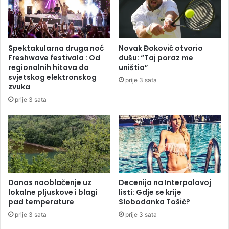
i
a
:
i
V
m
i
o
Spektakularna druga noć
Novak Đoković otvorio
š
t
Freshwave festivala : Od
dušu: “Taj poraz me
e
o
regionalnih hitova do
uništio”
o
c
svjetskog elektronskog
prije 3 sata
d
i
zvuka
5
k
prije 3 sata
0
l
m
a
r
u
t
B
v
a
i
n
h
j
a
Danas naoblačenje uz
Decenija na Interpolovoj
lokalne pljuskove i blagi
listi: Gdje se krije
l
pad temperature
Slobodanka Tošić?
u
c
prije 3 sata
prije 3 sata
i