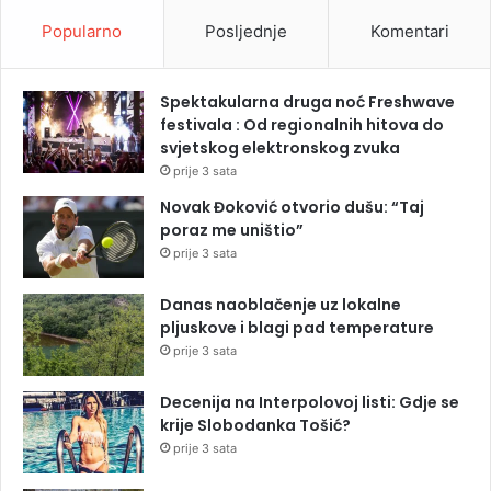
Popularno
Posljednje
Komentari
Spektakularna druga noć Freshwave
festivala : Od regionalnih hitova do
svjetskog elektronskog zvuka
prije 3 sata
Novak Đoković otvorio dušu: “Taj
poraz me uništio”
prije 3 sata
Danas naoblačenje uz lokalne
pljuskove i blagi pad temperature
prije 3 sata
Decenija na Interpolovoj listi: Gdje se
krije Slobodanka Tošić?
prije 3 sata