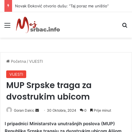
Novak Đoković otvorio dušu: “Taj poraz me uništio”
Meni
P
Početna
/
VIJESTI
VIJESTI
MUP Srpske traga za
dvostrukim ubicom
Goran Dakic
S
30 Oktobra, 2024
0
Prije minut
e
I pripadnici Ministarstva unutrašnjih poslova (MUP)
n
Republike Srpske tragaju za dvostrukim ubicom Alijom
d