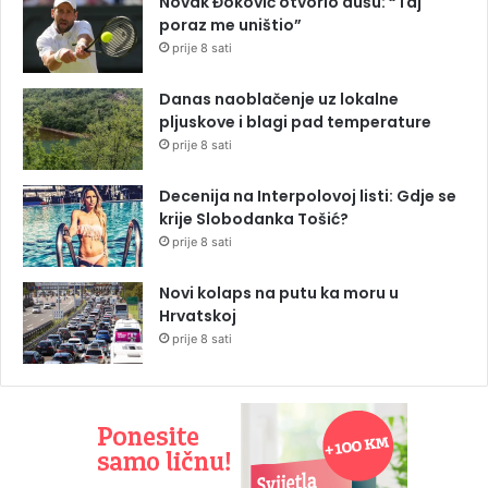
Novak Đoković otvorio dušu: “Taj
poraz me uništio”
prije 8 sati
Danas naoblačenje uz lokalne
pljuskove i blagi pad temperature
prije 8 sati
Decenija na Interpolovoj listi: Gdje se
krije Slobodanka Tošić?
prije 8 sati
Novi kolaps na putu ka moru u
Hrvatskoj
prije 8 sati