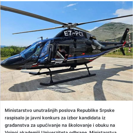
n
d
a
n
e
m
a
i
l
Ministarstvo unutrašnjih poslova Republike Srpske
raspisalo je javni konkurs za izbor kandidata iz
građanstva za upućivanje na školovanje i obuku na
Vojnoj akademiji Univerziteta odbrane, Ministarstva