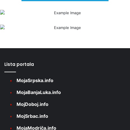
Lista portala
MojaSrpska.info
MojaBanjaLuka.info
MojDoboj.info
MojSrbac.info
MojaModriča.info