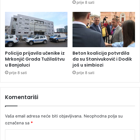
prije 8 sati
,
s
d
a
v
r
a
a
p
d
o
o
v
m
r
2
Policija prijavila učenike iz
Beton koalicija potvrdila
i
.
Mrkonjić Grada Tužilaštvu
da su Stanivuković i Dodik
j
u Banjaluci
još u simbiozi
m
e
a
prije 8 sati
prije 8 sati
đ
r
e
t
n
a
Komentariši
a
(
V
Vaša email adresa neće biti objavljivana.
Neophodna polja su
I
označena sa
*
D
E
K
O