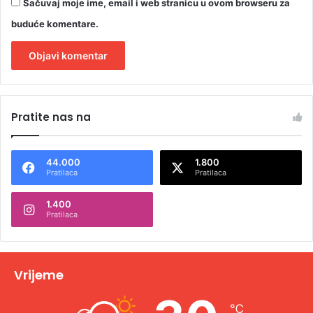
Sačuvaj moje ime, email i web stranicu u ovom browseru za
buduće komentare.
A
l
Pratite nas na
t
e
44.000
1.800
r
Pratilaca
Pratilaca
n
1.400
a
Pratilaca
t
i
v
Vrijeme
e
℃
: