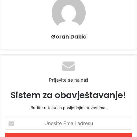
Goran Dakic
Prijavite se na naš
Sistem za obavještavanje!
Budite u toku sa posljednjim novostima.
U
n
e