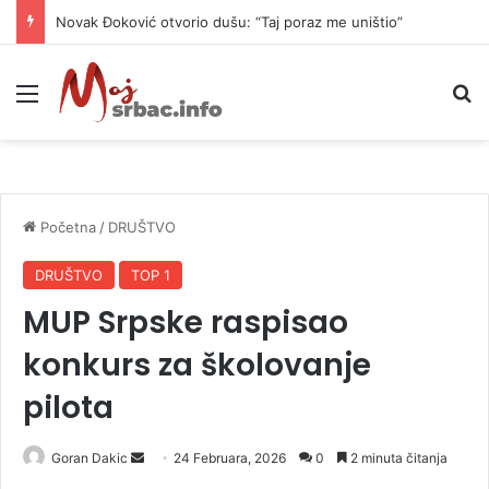
Novak Đoković otvorio dušu: “Taj poraz me uništio”
Meni
P
Početna
/
DRUŠTVO
DRUŠTVO
TOP 1
MUP Srpske raspisao
konkurs za školovanje
pilota
Goran Dakic
S
24 Februara, 2026
0
2 minuta čitanja
e