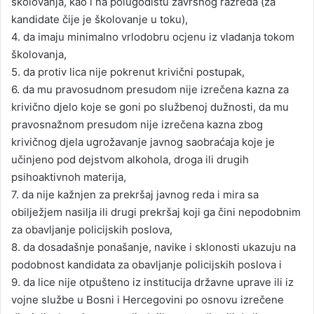
školovanja, kao i na polugodištu završnog razreda (za
kandidate čije je školovanje u toku),
4. da imaju minimalno vrlodobru ocjenu iz vladanja tokom
školovanja,
5. da protiv lica nije pokrenut krivični postupak,
6. da mu pravosudnom presudom nije izrečena kazna za
krivično djelo koje se goni po službenoj dužnosti, da mu
pravosnažnom presudom nije izrečena kazna zbog
krivičnog djela ugrožavanje javnog saobraćaja koje je
učinjeno pod dejstvom alkohola, droga ili drugih
psihoaktivnoh materija,
7. da nije kažnjen za prekršaj javnog reda i mira sa
obilježjem nasilja ili drugi prekršaj koji ga čini nepodobnim
za obavljanje policijskih poslova,
8. da dosadašnje ponašanje, navike i sklonosti ukazuju na
podobnost kandidata za obavljanje policijskih poslova i
9. da lice nije otpušteno iz institucija državne uprave ili iz
vojne službe u Bosni i Hercegovini po osnovu izrečene