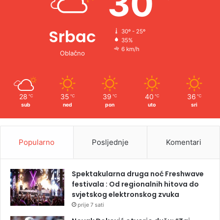
30
Srbac
30º - 25º
35%
6 km/h
Oblačno
28
35
39
40
36
℃
℃
℃
℃
℃
sub
ned
pon
uto
sri
Popularno
Posljednje
Komentari
Spektakularna druga noć Freshwave
festivala : Od regionalnih hitova do
svjetskog elektronskog zvuka
prije 7 sati