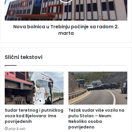
:
o
J
l
e
n
d
i
a
Nova bolnica u Trebinju počinje sa radom 2.
c
n
marta
a
p
u
o
T
l
r
Slični tekstovi
i
e
c
b
a
i
j
n
a
j
c
u
p
p
o
o
g
č
Sudar teretnog i putničkog
Težak sudar više vozila na
i
i
voza kod Bjelovara: Ima
putu Stolac – Neum:
n
n
povrijeđenih
Nekoliko osoba
u
j
povrijeđeno
prije 8 sati
o
e