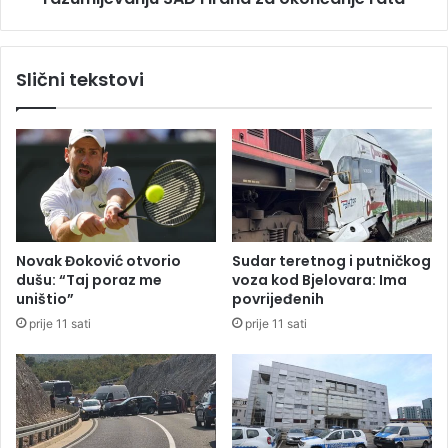
v
T
a
r
t
a
Slični tekstovi
s
m
k
p
u
p
o
t
p
i
s
a
Novak Đoković otvorio
Sudar teretnog i putničkog
o
dušu: “Taj poraz me
voza kod Bjelovara: Ima
M
uništio”
povrijeđenih
e
prije 11 sati
prije 11 sati
m
o
r
a
n
d