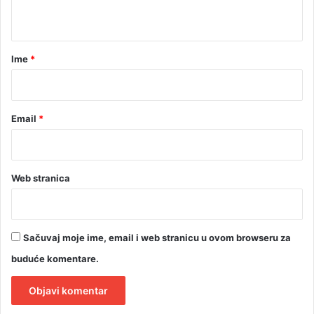
r
t
a
n
a
a
r
Ime
*
z
*
a
o
k
Email
*
o
n
č
a
Web stranica
n
j
e
r
Sačuvaj moje ime, email i web stranicu u ovom browseru za
a
t
buduće komentare.
a