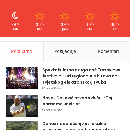
24
35
39
40
38
℃
℃
℃
℃
℃
sub
ned
pon
uto
sri
Popularno
Posljednje
Komentari
Spektakularna druga noć Freshwave
festivala : Od regionalnih hitova do
svjetskog elektronskog zvuka
prije 11 sati
Novak Đoković otvorio dušu: “Taj
poraz me uništio”
prije 11 sati
Danas naoblačenje uz lokalne
pljuskove i blagi pad temperature