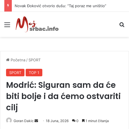
Novak Đoković otvorio dušu: “Taj poraz me uništio”
Meni
P
Početna
/
SPORT
SPORT
TOP 1
Modrić: Siguran sam da će
biti bolje i da ćemo ostvariti
cilj
Goran Dakic
S
18 Juna, 2026
0
1 minut čitanja
e