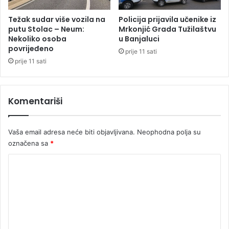
u
m
Težak sudar više vozila na
Policija prijavila učenike iz
o
putu Stolac – Neum:
Mrkonjić Grada Tužilaštvu
r
Nekoliko osoba
u Banjaluci
povrijeđeno
a
prije 11 sati
z
prije 11 sati
u
m
i
Komentariši
j
e
v
Vaša email adresa neće biti objavljivana.
Neophodna polja su
a
označena sa
*
n
j
K
u
o
S
A
m
D
e
i
I
n