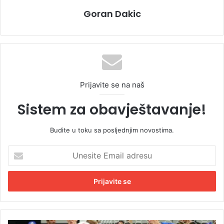
Goran Dakic
Prijavite se na naš
Sistem za obavještavanje!
Budite u toku sa posljednjim novostima.
U
n
e
s
i
t
e