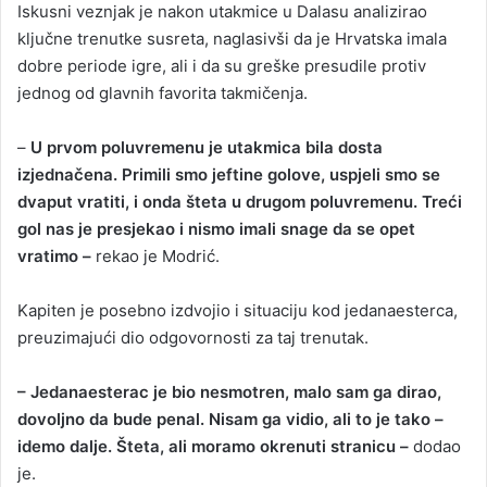
Iskusni veznjak je nakon utakmice u Dalasu analizirao
ključne trenutke susreta, naglasivši da je Hrvatska imala
dobre periode igre, ali i da su greške presudile protiv
jednog od glavnih favorita takmičenja.
–
U prvom poluvremenu je utakmica bila dosta
izjednačena. Primili smo jeftine golove, uspjeli smo se
dvaput vratiti, i onda šteta u drugom poluvremenu. Treći
gol nas je presjekao i nismo imali snage da se opet
vratimo –
rekao je Modrić.
Kapiten je posebno izdvojio i situaciju kod jedanaesterca,
preuzimajući dio odgovornosti za taj trenutak.
– Jedanaesterac je bio nesmotren, malo sam ga dirao,
dovoljno da bude penal. Nisam ga vidio, ali to je tako –
idemo dalje. Šteta, ali moramo okrenuti stranicu –
dodao
je.