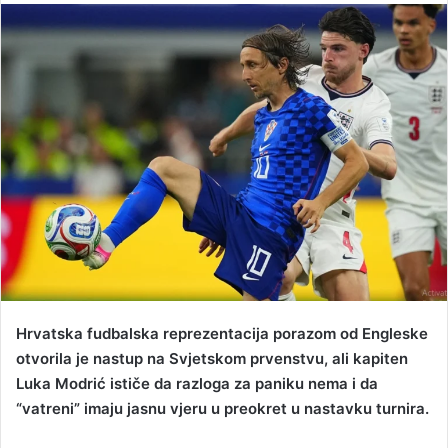
n
d
a
n
e
m
a
i
l
Hrvatska fudbalska reprezentacija porazom od Engleske
otvorila je nastup na Svjetskom prvenstvu, ali kapiten
Luka Modrić ističe da razloga za paniku nema i da
“vatreni” imaju jasnu vjeru u preokret u nastavku turnira.