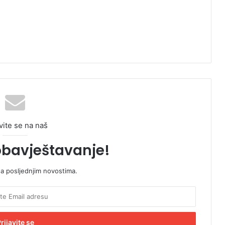
vite se na naš
obavještavanje!
sa posljednjim novostima.