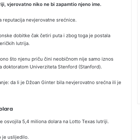
riji, vjerovatno niko ne bi zapamtio njeno ime.
ila reputacija nevjerovatne srećnice.
onske dobitke čak četiri puta i zbog toga je postala
ričkih lutrija.
a ono što njenu priču čini neobičnom nije samo iznos
sa doktoratom Univerziteta Stenford (Stanford).
je: da li je Džoan Ginter bila nevjerovatno srećna ili je
olara
e osvojila 5,4 miliona dolara na Lotto Texas lutriji.
je uslijedilo.