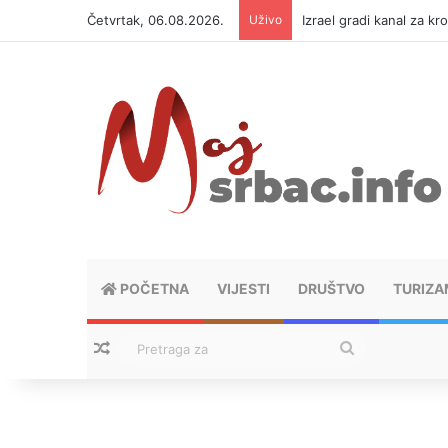
Četvrtak, 06.08.2026.
Uživo
Izrael gradi kanal za kr
POČETNA
VIJESTI
DRUŠTVO
TURIZA
Nasumični tekstovi
Pretraga
za