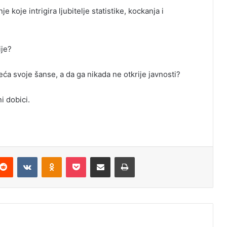
 koje intrigira ljubitelje statistike, kockanja i
ije?
eća svoje šanse, a da ga nikada ne otkrije javnosti?
i dobici.
Reddit
VKontakte
Odnoklassniki
Pocket
Podijeli putem Emaila
Odštampaj