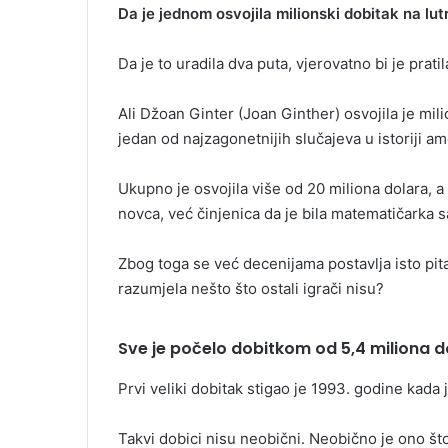
Da je jednom osvojila milionski dobitak na lut
Da je to uradila dva puta, vjerovatno bi je prat
Ali Džoan Ginter (Joan Ginther) osvojila je mili
jedan od najzagonetnijih slučajeva u istoriji ame
Ukupno je osvojila više od 20 miliona dolara, 
novca, već činjenica da je bila matematičarka 
Zbog toga se već decenijama postavlja isto pitan
razumjela nešto što ostali igrači nisu?
Sve je počelo dobitkom od 5,4 miliona d
Prvi veliki dobitak stigao je 1993. godine kada j
Takvi dobici nisu neobični. Neobično je ono što 