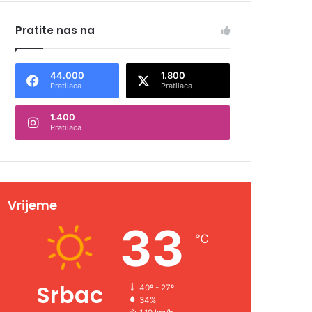
Pratite nas na
44.000
1.800
Pratilaca
Pratilaca
1.400
Pratilaca
Vrijeme
33
℃
Srbac
40º - 27º
34%