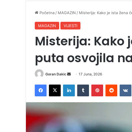
Početna
/
MAGAZIN
/
Misterija: Kako je ista žena čet
MAGAZIN
VIJESTI
Misterija: Kako j
puta osvojila na 
Goran Dakic
S
17 Juna, 2026
e
Facebook
X
LinkedIn
Tumblr
Pinterest
Reddit
VK
n
d
a
n
e
m
a