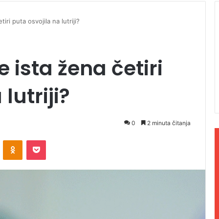
iri puta osvojila na lutriji?
e ista žena četiri
lutriji?
0
2 minuta čitanja
ontakte
Odnoklassniki
Pocket