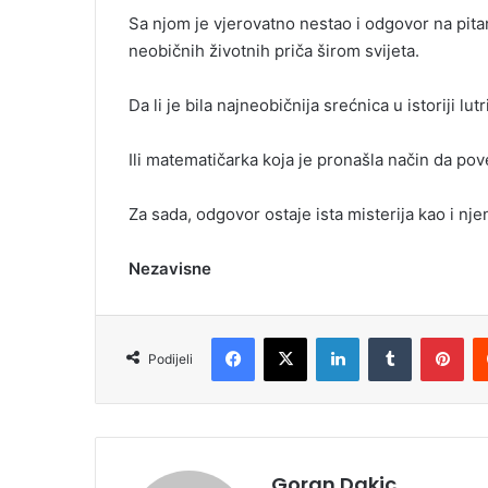
Sa njom je vjerovatno nestao i odgovor na pitanje
neobičnih životnih priča širom svijeta.
Da li je bila najneobičnija srećnica u istoriji lutr
Ili matematičarka koja je pronašla način da pov
Za sada, odgovor ostaje ista misterija kao i njen
Nezavisne
Facebook
X
LinkedIn
Tumblr
Pinterest
Podijeli
Goran Dakic