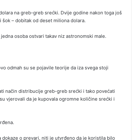
 dolara na greb-greb srećki. Dvije godine nakon toga još
i šok – dobitak od deset miliona dolara.
 jedna osoba ostvari takav niz astronomski male.
vo odmah su se pojavile teorije da iza svega stoji
ati način distribucije greb-greb srećki i tako povećati
su vjerovali da je kupovala ogromne količine srećki i
vrđena.
dokaze o prevari, niti je utvrđeno da je koristila bilo