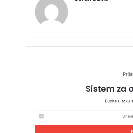
Prija
Sistem za 
Budite u toku 
U
n
e
s