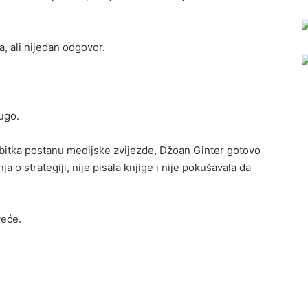
a, ali nijedan odgovor.
ugo.
dobitka postanu medijske zvijezde, Džoan Ginter gotovo
ja o strategiji, nije pisala knjige i nije pokušavala da
veće.