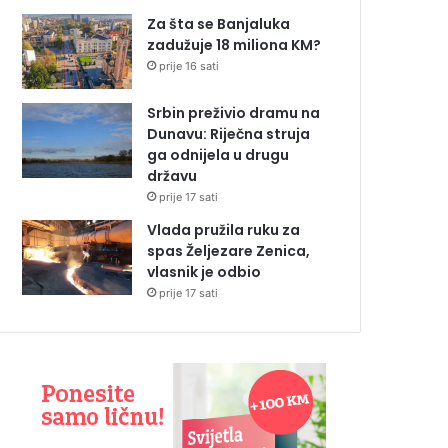
Za šta se Banjaluka
zadužuje 18 miliona KM?
prije 16 sati
Srbin preživio dramu na
Dunavu: Riječna struja
ga odnijela u drugu
državu
prije 17 sati
Vlada pružila ruku za
spas Željezare Zenica,
vlasnik je odbio
prije 17 sati