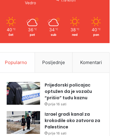
1.19 km/h
Vedro
40
36
34
38
40
℃
℃
℃
℃
℃
čet
pet
sub
ned
pon
Popularno
Posljednje
Komentari
Prijedorski policajac
optužen da je vozaču
“prišio” tuđu kaznu
prije 16 sati
Izrael gradi kanal za
krokodile oko zatvora za
Palestince
prije 16 sati