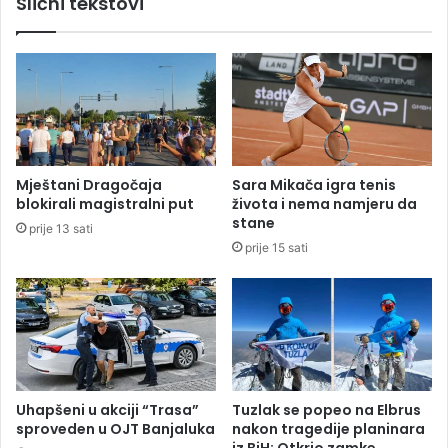
Slični tekstovi
v
v
l
j
j
u
e
č
n
i
i
j
s
u
n
o
i
b
Mještani Dragočaja
Sara Mikača igra tenis
m
j
blokirali magistralni put
života i nema namjeru da
c
a
stane
prije 13 sati
i
v
prije 15 sati
n
u
j
j
e
e
g
Š
o
m
v
i
o
t
g
n
Uhapšeni u akciji “Trasa”
Tuzlak se popeo na Elbrus
p
a
sproveden u OJT Banjaluka
nakon tragedije planinara
r
v