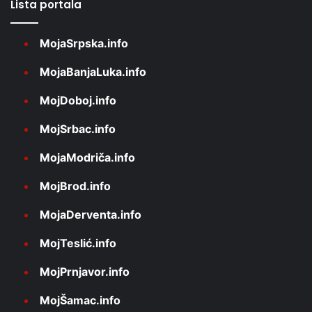
Lista portala
MojaSrpska.info
MojaBanjaLuka.info
MojDoboj.info
MojSrbac.info
MojaModriča.info
MojBrod.info
MojaDerventa.info
MojTeslić.info
MojPrnjavor.info
MojŠamac.info