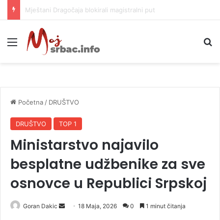
Helikopter ponovo gasi vatru u selima kod Trebinja
Meni
P
Početna
/
DRUŠTVO
DRUŠTVO
TOP 1
Ministarstvo najavilo
besplatne udžbenike za sve
osnovce u Republici Srpskoj
Goran Dakic
S
18 Maja, 2026
0
1 minut čitanja
e