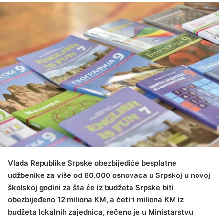
n
d
a
n
e
m
a
i
l
Vlada Republike Srpske obezbijediće besplatne
udžbenike za više od 80.000 osnovaca u Srpskoj u novoj
školskoj godini za šta će iz budžeta Srpske biti
obezbijeđeno 12 miliona KM, a četiri miliona KM iz
budžeta lokalnih zajednica, rečeno je u Ministarstvu