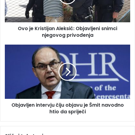
a
K
d
r
r
i
e
s
s
Ovo je Kristijan Aleksić: Objavljeni snimci
t
u
njegovog privođenja
i
j
a
O
n
b
A
j
l
a
e
v
k
l
s
j
i
e
ć
n
:
Objavljen intervju čiju objavu je Šmit navodno
i
O
htio da spriječi
n
b
t
j
e
a
r