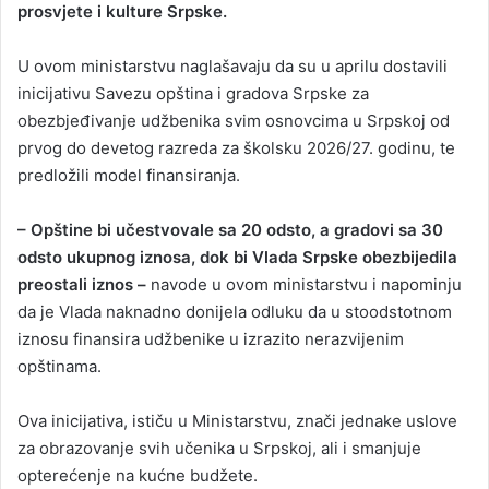
prosvjete i kulture Srpske.
U ovom ministarstvu naglašavaju da su u aprilu dostavili
inicijativu Savezu opština i gradova Srpske za
obezbjeđivanje udžbenika svim osnovcima u Srpskoj od
prvog do devetog razreda za školsku 2026/27. godinu, te
predložili model finansiranja.
– Opštine bi učestvovale sa 20 odsto, a gradovi sa 30
odsto ukupnog iznosa, dok bi Vlada Srpske obezbijedila
preostali iznos –
navode u ovom ministarstvu i napominju
da je Vlada naknadno donijela odluku da u stoodstotnom
iznosu finansira udžbenike u izrazito nerazvijenim
opštinama.
Ova inicijativa, ističu u Ministarstvu, znači jednake uslove
za obrazovanje svih učenika u Srpskoj, ali i smanjuje
opterećenje na kućne budžete.