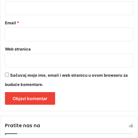
*
Email
*
Web stranica
Sačuvaj moje ime, email i web stranicu u ovom browseru za
buduće komentare.
A
l
Pratite nas na
t
e