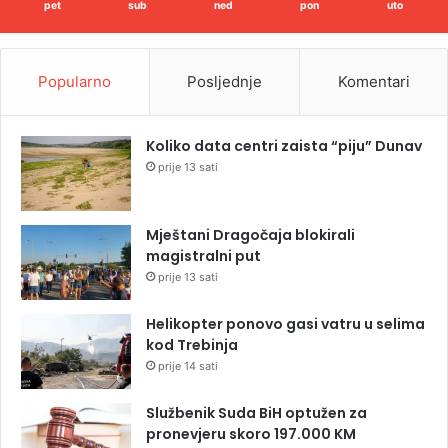
pet
sub
ned
pon
uto
Popularno
Posljednje
Komentari
Koliko data centri zaista “piju” Dunav
prije 13 sati
Mještani Dragočaja blokirali
magistralni put
prije 13 sati
Helikopter ponovo gasi vatru u selima
kod Trebinja
prije 14 sati
Službenik Suda BiH optužen za
pronevjeru skoro 197.000 KM