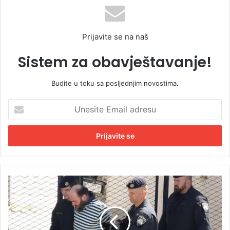
Prijavite se na naš
Sistem za obavještavanje!
Budite u toku sa posljednjim novostima.
U
n
e
s
i
t
e
E
O
m
v
a
o
i
j
l
e