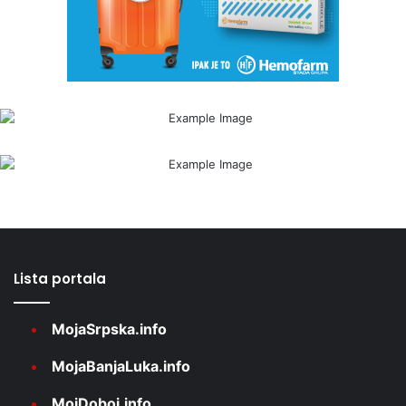
Lista portala
MojaSrpska.info
MojaBanjaLuka.info
MojDoboj.info