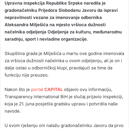
Upravna inspekcija Republike Srpske naredila je
n
gradonačelniku Prijedora Slobodanu Javoru da ispravi
d
nepravilnosti vezane za imenovanje odbornika
a
Aleksandra Milješića na mjesto vršioca dužnosti
n
načelnika odjeljenja Odjeljenja za kulturu, međunarodnu
e
saradnju, sport i nevladine organizacije.
m
a
i
Skupština grada je Milješića u martu ove godine imenovala
l
za vršioca dužnosti načelnika u ovom odjeljenju, ali je on i
dalje ostao u odborničkoj klupi, pravdajući se time da
funkciju nije preuzeo.
Nakon što je
portal
CAPITAL
objavio ovu informaciju,
Transparency international BiH je slučaj prijavio inspekciji,
koja je 21. juna posjetila gradsku upravu i potvrdila naše
navode.
U svom rješenju oni nalažu gradonačelniku Javoru da prvo