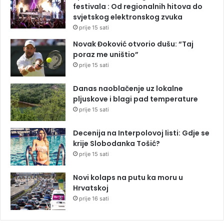
festivala : Od regionalnih hitova do
svjetskog elektronskog zvuka
prije 15 sati
Novak Đoković otvorio dušu: “Taj
poraz me uništio”
prije 15 sati
Danas naoblačenje uz lokalne
pljuskove i blagi pad temperature
prije 15 sati
Decenija na Interpolovoj listi: Gdje se
krije Slobodanka Tošić?
prije 15 sati
Novi kolaps na putu ka moru u
Hrvatskoj
prije 16 sati