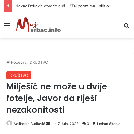
Novak Đoković otvorio dušu: “Taj poraz me uništio”
Meni
P
Početna
/
DRUŠTVO
DRUŠTVO
Milješić ne može u dvije
fotelje, Javor da riješi
nezakonitosti
Veliborka Šutilović
S
7 Jula, 2023
0
1 minut čitanja
e