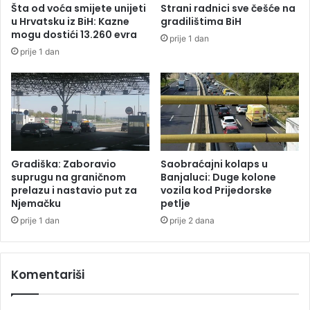
Šta od voća smijete unijeti
Strani radnici sve češće na
k
n
u Hrvatsku iz BiH: Kazne
gradilištima BiH
p
a
mogu dostići 13.260 evra
prije 1 dan
o
i
prije 1 dan
t
d
p
o
i
p
s
u
a
n
o
a
u
K
k
r
Gradiška: Zaboravio
Saobraćajni kolaps u
a
i
suprugu na graničnom
Banjaluci: Duge kolone
z
v
prelazu i nastavio put za
vozila kod Prijedorske
Njemačku
petlje
i
č
prije 1 dan
prije 2 dana
n
o
g
Komentariši
z
a
k