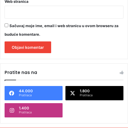
Web stranica
Sačuvaj moje ime, email i web stranicu u ovom browseru za
buduće komentare.
A
l
Pratite nas na
t
e
44.000
1.800
r
Pratilaca
Pratilaca
n
1.400
a
Pratilaca
t
i