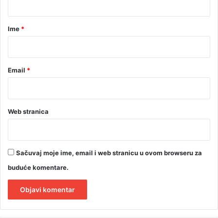
a
r
Ime
*
*
Email
*
Web stranica
Sačuvaj moje ime, email i web stranicu u ovom browseru za
buduće komentare.
A