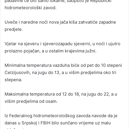
padavine će biti samo lokalne, saopštio je Republički
hidrometeorološki zavod.
Uveče i naredne noći nova jača kiša zahvatiće zapadne
predjele.
Vjetar na sjeveru i sjeverozapadu sjeverni, u noći i ujutro
prolazno pojačan, a u ostalim krajevima južni.
Minimalna temperatura vazduha biće od pet do 10 stepeni
Celzijusovih, na jugu do 13, a u višim predjelima oko tri
stepena.
Maksimalna temperatura od 12 do 18, na jugu do 22, a u
višim predjelima od osam.
Iz Federalnog hidrometeorološkog zavoda navode da je
danas u Srpskoj i FBiH bilo sunčano vrijeme uz malu