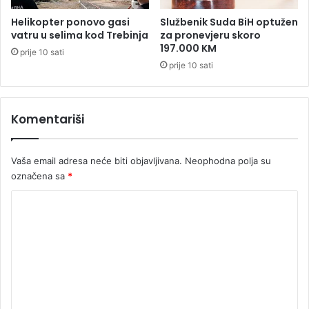
o
c
v
e
Helikopter ponovo gasi
Službenik Suda BiH optužen
a
n
vatru u selima kod Trebinja
za pronevjeru skoro
n
t
197.000 KM
prije 10 sati
a
r
prije 10 sati
M
a
a
u
r
D
i
Komentariši
o
ć
n
j
Vaša email adresa neće biti objavljivana.
Neophodna polja su
o
j
označena sa
*
G
K
r
a
o
d
m
i
n
e
i
n
t