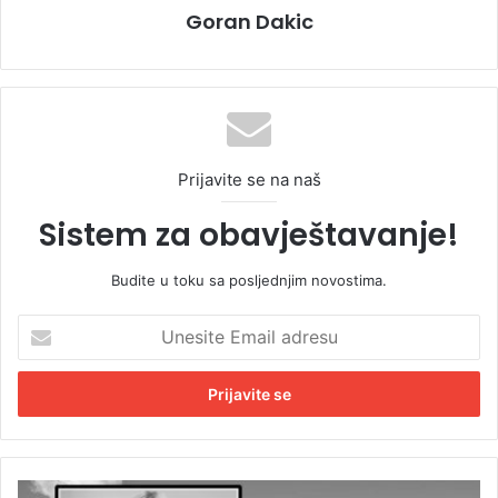
Goran Dakic
Prijavite se na naš
Sistem za obavještavanje!
Budite u toku sa posljednjim novostima.
U
n
e
s
i
t
e
E
P