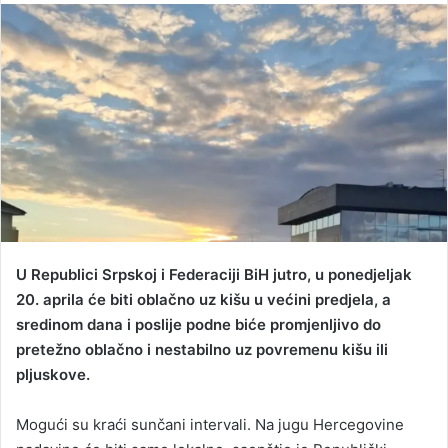
n
d
a
n
e
m
a
i
l
U Republici Srpskoj i Federaciji BiH jutro, u ponedjeljak
20. aprila će biti oblačno uz kišu u većini predjela, a
sredinom dana i poslije podne biće promjenljivo do
pretežno oblačno i nestabilno uz povremenu kišu ili
pljuskove.
Mogući su kraći sunčani intervali. Na jugu Hercegovine