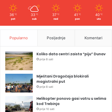
36
33
37
41
40
℃
℃
℃
℃
℃
pet
sub
ned
pon
uto
Popularno
Posljednje
Komentari
Koliko data centri zaista “piju” Dunav
prije 8 sati
Mještani Dragočaja blokirali
magistralni put
prije 8 sati
Helikopter ponovo gasi vatru u selima
kod Trebinja
prije 10 sati