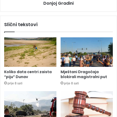
z
Donjoj Gradini
i
i
o
č
g
k
r
Slični tekstovi
e
a
š
d
k
n
o
j
l
u
e
m
"
e
T
m
r
o
Koliko data centri zaista
Mještani Dragočaja
e
r
“piju” Dunav
blokirali magistralni put
b
i
prije 8 sati
prije 8 sati
i
j
n
a
j
l
e
n
"
o
J
g