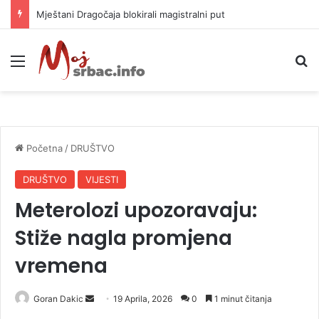
Helikopter ponovo gasi vatru u selima kod Trebinja
Meni
P
Početna
/
DRUŠTVO
DRUŠTVO
VIJESTI
Meterolozi upozoravaju:
Stiže nagla promjena
vremena
Goran Dakic
S
19 Aprila, 2026
0
1 minut čitanja
e