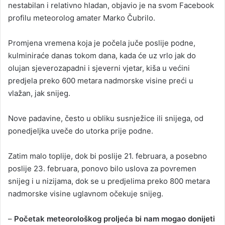
nestabilan i relativno hladan, objavio je na svom Facebook
profilu meteorolog amater Marko Čubrilo.
Promjena vremena koja je počela juče poslije podne,
kulminiraće danas tokom dana, kada će uz vrlo jak do
olujan sjeverozapadni i sjeverni vjetar, kiša u većini
pred‌jela preko 600 metara nadmorske visine preći u
vlažan, jak snijeg.
Nove padavine, često u obliku susnježice ili snijega, od
poned‌jeljka uveče do utorka prije podne.
Zatim malo toplije, dok bi poslije 21. februara, a posebno
poslije 23. februara, ponovo bilo uslova za povremen
snijeg i u nizijama, dok se u pred‌jelima preko 800 metara
nadmorske visine uglavnom očekuje snijeg.
–
Početak meteorološkog proljeća bi nam mogao donijeti