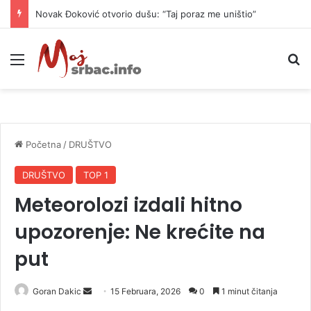
Novak Đoković otvorio dušu: “Taj poraz me uništio”
Meni
P
Početna
/
DRUŠTVO
DRUŠTVO
TOP 1
Meteorolozi izdali hitno
upozorenje: Ne krećite na
put
Goran Dakic
S
15 Februara, 2026
0
1 minut čitanja
e