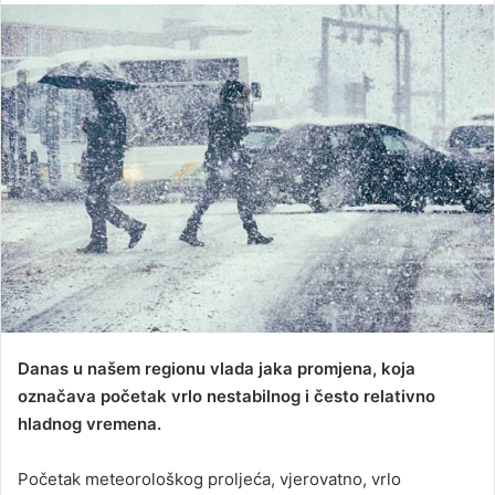
n
d
a
n
e
m
a
i
l
Danas u našem regionu vlada jaka promjena, koja
označava početak vrlo nestabilnog i često relativno
hladnog vremena.
Početak meteorološkog proljeća, vjerovatno, vrlo