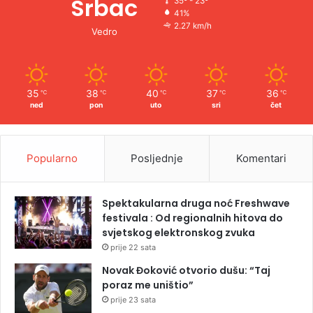
Srbac
35º - 23º
41%
2.27 km/h
Vedro
35
38
40
37
36
℃
℃
℃
℃
℃
ned
pon
uto
sri
čet
Popularno
Posljednje
Komentari
Spektakularna druga noć Freshwave
festivala : Od regionalnih hitova do
svjetskog elektronskog zvuka
prije 22 sata
Novak Đoković otvorio dušu: “Taj
poraz me uništio”
prije 23 sata