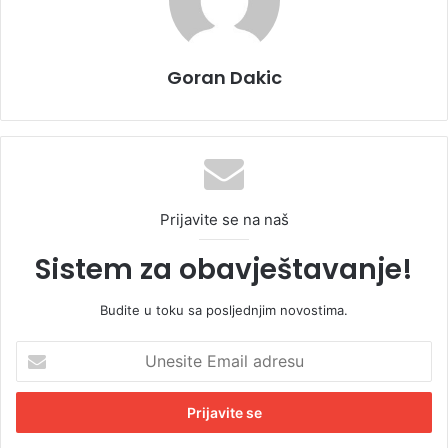
Goran Dakic
Prijavite se na naš
Sistem za obavještavanje!
Budite u toku sa posljednjim novostima.
U
n
e
s
i