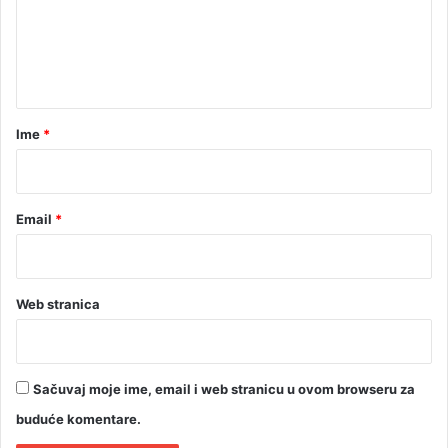
e
s
t
n
o
t
r
i
a
j
r
Ime
*
s
*
k
e
b
Email
*
o
r
b
e
Web stranica
z
a
s
l
Sačuvaj moje ime, email i web stranicu u ovom browseru za
o
b
buduće komentare.
o