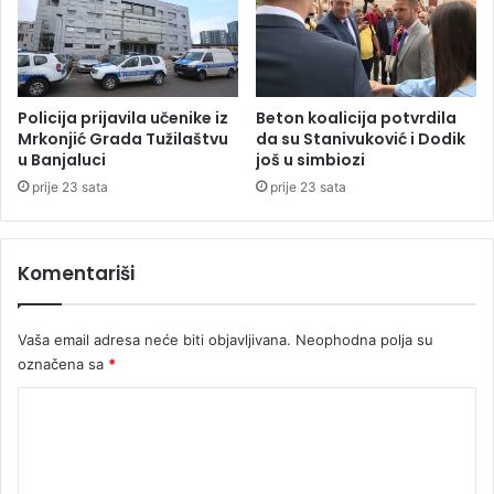
a
:
P
r
a
Policija prijavila učenike iz
Beton koalicija potvrdila
z
Mrkonjić Grada Tužilaštvu
da su Stanivuković i Dodik
u Banjaluci
još u simbiozi
n
i
prije 23 sata
prije 23 sata
k
d
r
Komentariši
ž
a
v
Vaša email adresa neće biti objavljivana.
Neophodna polja su
n
označena sa
*
o
s
K
t
o
i
i
m
i