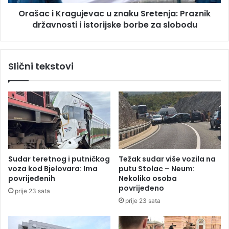
o
r
Orašac i Kragujevac u znaku Sretenja: Praznik
s
a
p
državnosti i istorijske borbe za slobodu
g
o
u
S
j
r
e
Slični tekstovi
b
v
i
a
j
c
i
u
(
z
V
n
I
a
D
k
E
u
Sudar teretnog i putničkog
Težak sudar više vozila na
O
S
voza kod Bjelovara: Ima
putu Stolac – Neum:
)
r
povrijeđenih
Nekoliko osoba
e
povrijeđeno
prije 23 sata
t
prije 23 sata
e
n
j