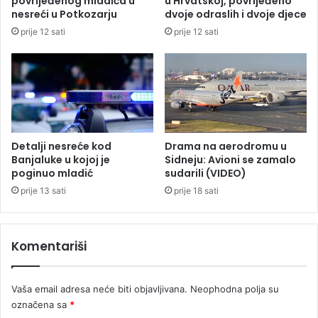
povrijeđenog mladića u
u Hrvatskoj, povrijeđeno
e
nesreći u Potkozarju
dvoje odraslih i dvoje djece
r
prije 12 sati
prije 12 sati
t
n
a
j
l
j
e
p
Detalji nesreće kod
Drama na aerodromu u
š
Banjaluke u kojoj je
Sidneju: Avioni se zamalo
i
poginuo mladić
sudarili (VIDEO)
p
prije 13 sati
prije 18 sati
o
k
l
Komentariši
o
n
R
Vaša email adresa neće biti objavljivana.
Neophodna polja su
e
označena sa
*
p