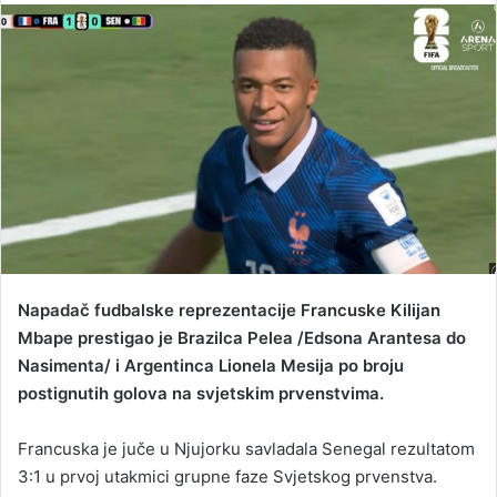
n
d
a
n
e
m
a
i
l
Napadač fudbalske reprezentacije Francuske Kilijan
Mbape prestigao je Brazilca Pelea /Edsona Arantesa do
Nasimenta/ i Argentinca Lionela Mesija po broju
postignutih golova na svjetskim prvenstvima.
Francuska je juče u Njujorku savladala Senegal rezultatom
3:1 u prvoj utakmici grupne faze Svjetskog prvenstva.