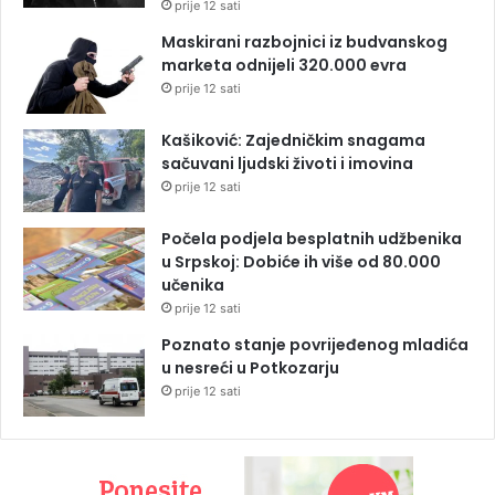
prije 12 sati
Maskirani razbojnici iz budvanskog
marketa odnijeli 320.000 evra
prije 12 sati
Kašiković: Zajedničkim snagama
sačuvani ljudski životi i imovina
prije 12 sati
Počela podjela besplatnih udžbenika
u Srpskoj: Dobiće ih više od 80.000
učenika
prije 12 sati
Poznato stanje povrijeđenog mladića
u nesreći u Potkozarju
prije 12 sati