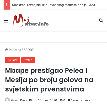
Maskirani razbojnici iz budvanskog marketa odnijeli 320.000 evra
Meni
P
Početna
/
SPORT
SPORT
TOP 1
Mbape prestigao Pelea i
Mesija po broju golova na
svjetskim prvenstvima
Goran Dakic
S
17 Juna, 2026
0
1 minut čitanja
e