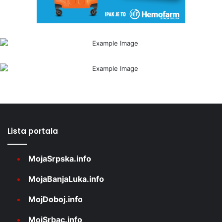
Lista portala
MojaSrpska.info
MojaBanjaLuka.info
MojDoboj.info
MojSrbac.info