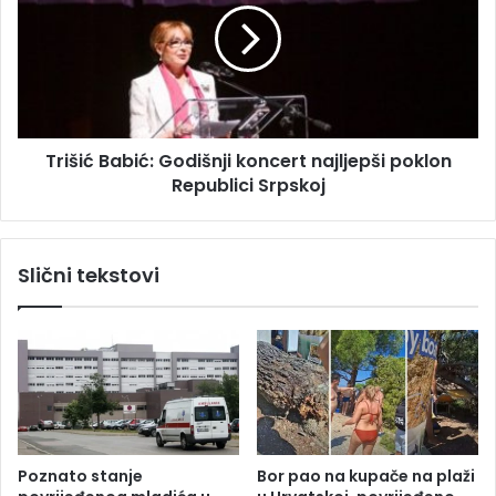
j
š
n
i
i
ć
k
B
a
a
d
b
Trišić Babić: Godišnji koncert najljepši poklon
j
i
e
Republici Srpskoj
ć
f
:
t
G
i
o
Slični tekstovi
n
d
i
i
j
š
i
n
j
i
k
o
n
Poznato stanje
Bor pao na kupače na plaži
c