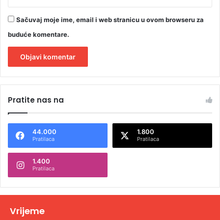
Sačuvaj moje ime, email i web stranicu u ovom browseru za
buduće komentare.
A
l
Pratite nas na
t
e
44.000
1.800
r
Pratilaca
Pratilaca
n
1.400
a
Pratilaca
t
i
v
Vrijeme