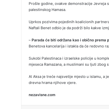
Prošle godine, ovakve demonstracije Jevreja su
palestinskog Hamasa.
Uprkos pozivima pojedinih koalicionih partnera
Naftali Benet odbio je da podrži bilo kakve izm
–
Parada će biti održana kao i obično prema pl
Benetova kancelarija i istakla da će redovno raz
Sukobi Palestinaca i izraelske policije u kompl
mjeseca Ramazana, a muslimani su ljuti zbog sv
Al Aksa je treće najsvetije mjesto u islamu, a 
drevna hrama njihove vjere.
nezavisne.com