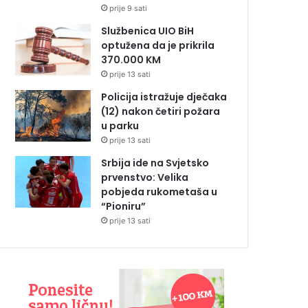
prije 9 sati
Službenica UIO BiH
optužena da je prikrila
370.000 KM
prije 13 sati
Policija istražuje dječaka
(12) nakon četiri požara
u parku
prije 13 sati
Srbija ide na Svjetsko
prvenstvo: Velika
pobjeda rukometaša u
“Pioniru”
prije 13 sati