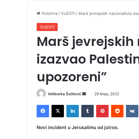
Početna
/
VIJESTI
/
Marš jevrejskih nacionalista iza
VIJESTI
Marš jevrejskih
izazvao Palestin
upozoreni”
Veliborka Šutilović
S
29 Maja, 2022
e
Facebook
X
LinkedIn
Tumblr
Pinterest
Reddit
VK
n
d
a
Novi incident u Jerusalimu od jutros.
n
e