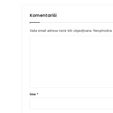
o
j
Komentariši
Vaša email adresa neće biti objavljivana.
Neophodna p
K
o
m
e
n
t
a
r
Ime
*
*