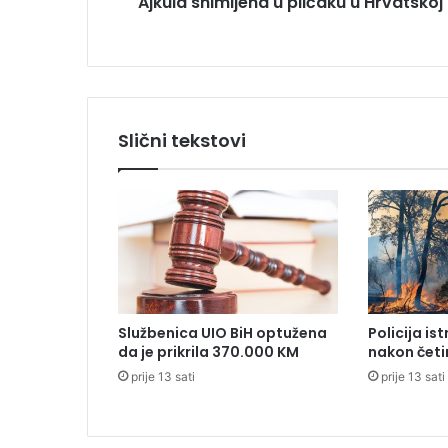
Ajkula snimljena u plićaku u Hrvatskoj
m
l
j
e
n
a
u
Slični tekstovi
p
l
i
ć
a
k
u
u
H
Službenica UIO BiH optužena
Policija is
r
da je prikrila 370.000 KM
nakon četi
v
prije 13 sati
prije 13 sati
a
t
s
k