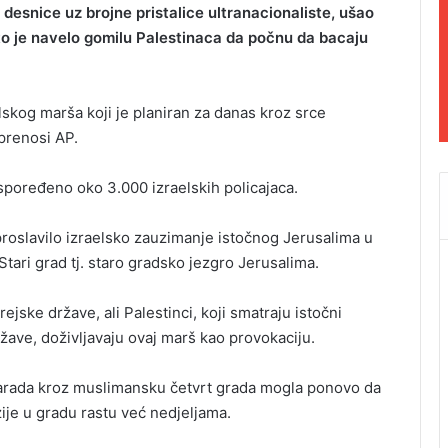
 desnice uz brojne pristalice ultranacionaliste, ušao
a što je navelo gomilu Palestinaca da počnu da bacaju
elskog marša koji je planiran za danas kroz srce
prenosi AP.
spoređeno oko 3.000 izraelskih policajaca.
 proslavilo izraelsko zauzimanje istočnog Jerusalima u
Stari grad tj. staro gradsko jezgro Jerusalima.
vrejske države, ali Palestinci, koji smatraju istočni
ave, doživljavaju ovaj marš kao provokaciju.
i parada kroz muslimansku četvrt grada mogla ponovo da
ije u gradu rastu već nedjeljama.