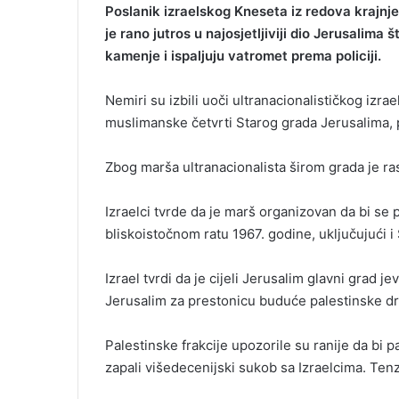
Poslanik izraelskog Kneseta iz redova krajnje
m
je rano jutros u najosjetljiviji dio Jerusalim
a
kamenje i ispaljuju vatromet prema policiji.
i
l
Nemiri su izbili uoči ultranacionalističkog izra
muslimanske četvrti Starog grada Jerusalima, 
Zbog marša ultranacionalista širom grada je ra
Izraelci tvrde da je marš organizovan da bi se
bliskoistočnom ratu 1967. godine, uključujući i 
Izrael tvrdi da je cijeli Jerusalim glavni grad je
Jerusalim za prestonicu buduće palestinske drž
Palestinske frakcije upozorile su ranije da b
zapali višedecenijski sukob sa Izraelcima. Tenz