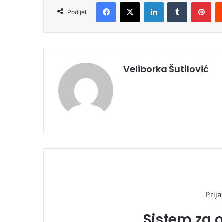
Facebook
X
LinkedIn
Tumblr
Pinterest
Podijeli
Veliborka Šutilović
Prija
Sistem za 