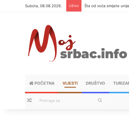
Subota, 08.08.2026.
Uživo
Šta od voća smijete unij
POČETNA
VIJESTI
DRUŠTVO
TURIZA
Nasumični tekstovi
Pretraga
za