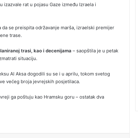
 izazvale rat u pojasu Gaze između Izraela i
 da se preispita održavanje marša, izraelski premijer
jene trase.
aniranoj trasi, kao i decenijama
– saopštila je u petak
matrati situaciju.
eksu Al Aksa dogodili su se i u aprilu, tokom svetog
e većeg broja jevrejskih posjetilaca.
jevreji ga poštuju kao Hramsku goru – ostatak dva