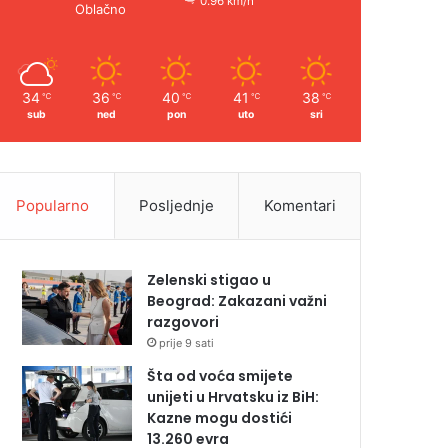
0.96 km/h
Oblačno
34
36
40
41
38
℃
℃
℃
℃
℃
sub
ned
pon
uto
sri
Popularno
Posljednje
Komentari
Zelenski stigao u
Beograd: Zakazani važni
razgovori
prije 9 sati
Šta od voća smijete
unijeti u Hrvatsku iz BiH:
Kazne mogu dostići
13.260 evra