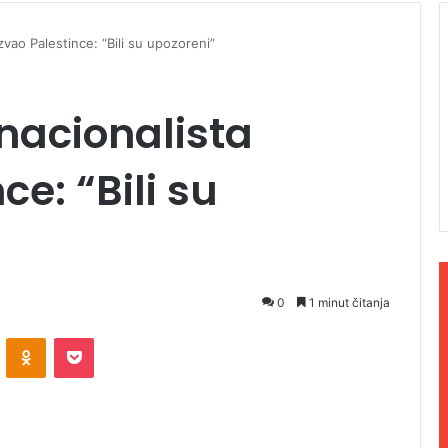
zvao Palestince: “Bili su upozoreni”
 nacionalista
ce: “Bili su
0
1 minut čitanja
ontakte
Odnoklassniki
Pocket