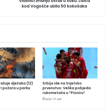
Vlasnici imanja ostali u šoku: Lisica
m
kod Vogošće ubila 50 kokošaka
a
n
j
a
o
s
t
a
l
i
u
š
o
k
u
tražuje dječaka (12)
Srbija ide na Svjetsko
:
ri požara u parku
prvenstvo: Velika pobjeda
L
rukometaša u “Pioniru”
i
prije 13 sati
s
i
c