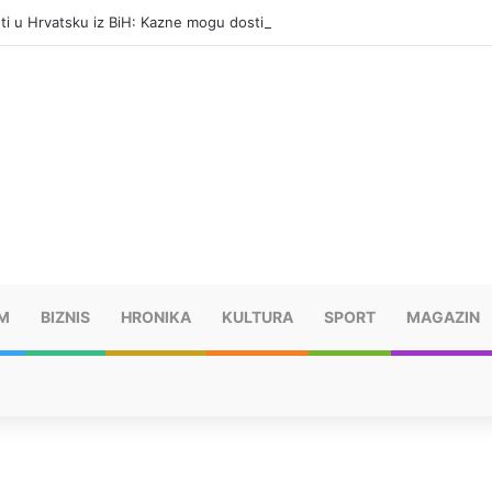
eti u Hrvatsku iz BiH: Kazne mogu dostići 13.260 evra
M
BIZNIS
HRONIKA
KULTURA
SPORT
MAGAZIN