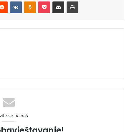
Reddit
VKontakte
Odnoklassniki
Pocket
Podijeli putem Emaila
Odštampaj
vite se na naš
obavještavanje!