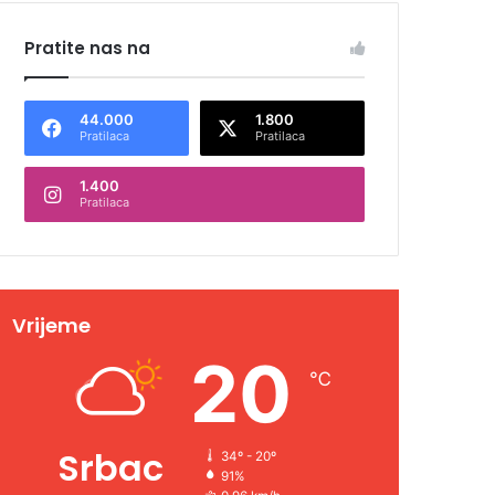
Pratite nas na
44.000
1.800
Pratilaca
Pratilaca
1.400
Pratilaca
Vrijeme
20
℃
Srbac
34º - 20º
91%