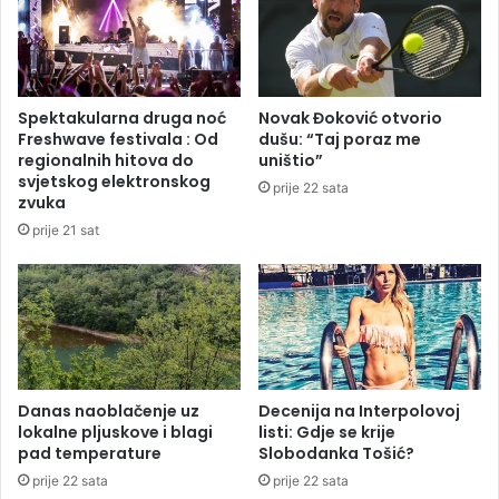
r
“
a
p
o
a
h
l
i
a
Spektakularna druga noć
Novak Đoković otvorio
t
z
Freshwave festivala : Od
dušu: “Taj poraz me
n
a
regionalnih hitova do
uništio”
e
o
svjetskog elektronskog
prije 22 sata
c
s
zvuka
e
a
prije 21 sat
n
m
t
m
r
i
e
l
z
i
b
o
o
n
g
Danas naoblačenje uz
Decenija na Interpolovoj
a
lokalne pljuskove i blagi
listi: Gdje se krije
h
K
pad temperature
Slobodanka Tošić?
a
M
n
prije 22 sata
prije 22 sata