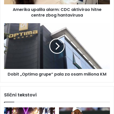
e
p
s
Amerika upalila alarm: CDC aktivirao hitne
a
u
centre zbog hantavirusa
l
i
l
D
a
o
a
b
l
i
a
t
r
„
m
O
:
p
C
t
D
Dobit „Optima grupe“ pala za osam miliona KM
i
C
m
a
a
k
g
Slični tekstovi
t
r
i
u
v
p
i
e