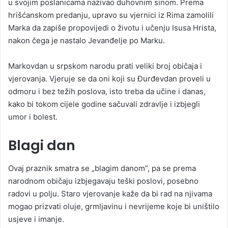
u svojim poslanicama nazivao duhovnim sinom. Prema
hrišćanskom predanju, upravo su vjernici iz Rima zamolili
Marka da zapiše propovijedi o životu i učenju Isusa Hrista,
nakon čega je nastalo Jevanđelje po Marku.
Markovdan u srpskom narodu prati veliki broj običaja i
vjerovanja. Vjeruje se da oni koji su Đurđevdan proveli u
odmoru i bez težih poslova, isto treba da učine i danas,
kako bi tokom cijele godine sačuvali zdravlje i izbjegli
umor i bolest.
Blagi dan
Ovaj praznik smatra se „blagim danom”, pa se prema
narodnom običaju izbjegavaju teški poslovi, posebno
radovi u polju. Staro vjerovanje kaže da bi rad na njivama
mogao prizvati oluje, grmljavinu i nevrijeme koje bi uništilo
usjeve i imanje.