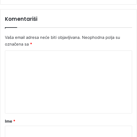
t
a
v
Komentariši
i
r
u
Vaša email adresa neće biti objavljivana.
Neophodna polja su
s
označena sa
*
a
K
o
m
e
n
t
a
r
Ime
*
*