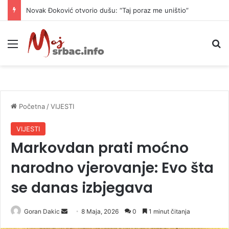
Novak Đoković otvorio dušu: “Taj poraz me uništio”
Meni
P
Početna
/
VIJESTI
VIJESTI
Markovdan prati moćno
narodno vjerovanje: Evo šta
se danas izbjegava
Goran Dakic
S
8 Maja, 2026
0
1 minut čitanja
e