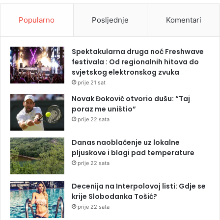
Popularno
Posljednje
Komentari
Spektakularna druga noć Freshwave
festivala : Od regionalnih hitova do
svjetskog elektronskog zvuka
prije 21 sat
Novak Đoković otvorio dušu: “Taj
poraz me uništio”
prije 22 sata
Danas naoblačenje uz lokalne
pljuskove i blagi pad temperature
prije 22 sata
Decenija na Interpolovoj listi: Gdje se
krije Slobodanka Tošić?
prije 22 sata