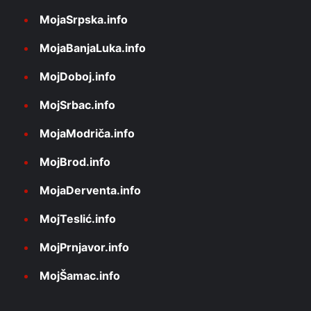
MojaSrpska.info
MojaBanjaLuka.info
MojDoboj.info
MojSrbac.info
MojaModriča.info
MojBrod.info
MojaDerventa.info
MojTeslić.info
MojPrnjavor.info
MojŠamac.info