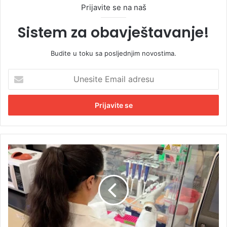
Prijavite se na naš
Sistem za obavještavanje!
Budite u toku sa posljednjim novostima.
U
n
e
s
i
t
e
E
A
m
m
a
e
i
r
l
i
a
k
d
a
r
u