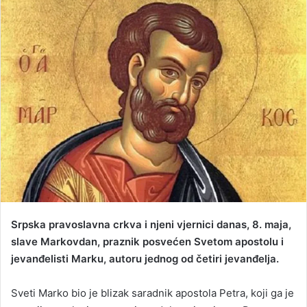
n
d
a
n
e
m
a
i
l
Srpska pravoslavna crkva i njeni vjernici danas, 8. maja,
slave Markovdan, praznik posvećen Svetom apostolu i
jevanđelisti Marku, autoru jednog od četiri jevanđelja.
Sveti Marko bio je blizak saradnik apostola Petra, koji ga je