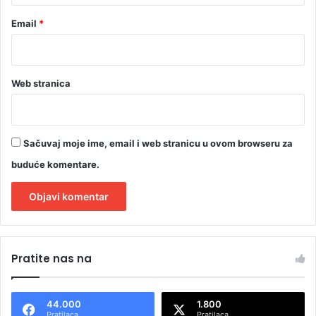
Email
*
Web stranica
Sačuvaj moje ime, email i web stranicu u ovom browseru za
buduće komentare.
A
l
Pratite nas na
t
e
44.000
1.800
r
Pratilaca
Pratilaca