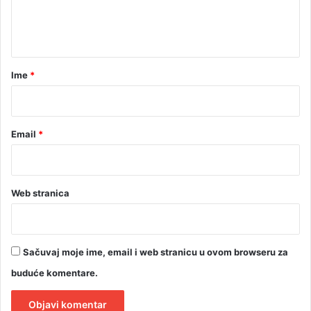
b
n
i
t
l
j
a
e
r
Ime
*
ž
a
*
v
a
Email
*
n
j
u
D
a
Web stranica
n
a
R
S
Sačuvaj moje ime, email i web stranicu u ovom browseru za
buduće komentare.