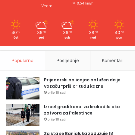
0.54 km/h
Vedro
40
36
36
38
40
℃
℃
℃
℃
℃
čet
pet
sub
ned
pon
Popularno
Posljednje
Komentari
Prijedorski policajac optužen da je
vozaču “prišio” tuđu kaznu
prije 10 sati
Izrael gradi kanal za krokodile oko
zatvora za Palestince
prije 10 sati
Za šta se Banjaluka zadužuje 18