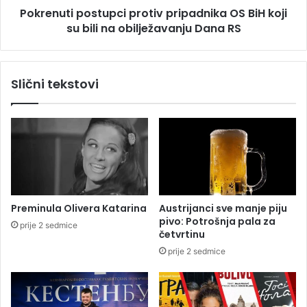
n
Pokrenuti postupci protiv pripadnika OS BiH koji
p
k
su bili na obilježavanju Dana RS
o
c
s
i
t
j
u
Slični tekstovi
e
p
z
c
a
i
j
p
o
r
š
o
5
t
2
i
o
v
Preminula Olivera Katarina
Austrijanci sve manje piju
s
p
pivo: Potrošnja pala za
prije 2 sedmice
o
r
četvrtinu
b
i
prije 2 sedmice
e
p
i
a
z
d
R
n