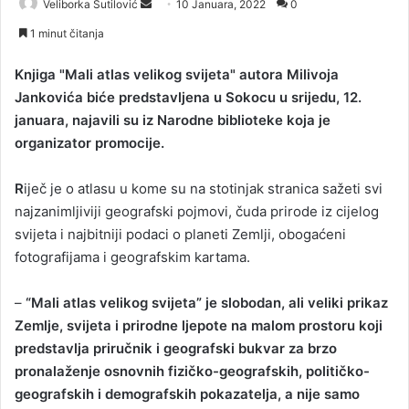
Veliborka Šutilović
S
10 Januara, 2022
0
e
1 minut čitanja
n
d
Knjiga "Mali atlas velikog svijeta" autora Milivoja
a
Jankovića biće predstavljena u Sokocu u srijedu, 12.
n
januara, najavili su iz Narodne biblioteke koja je
e
organizator promocije.
m
a
R
iječ je o atlasu u kome su na stotinjak stranica sažeti svi
i
najzanimljiviji geografski pojmovi, čuda prirode iz cijelog
l
svijeta i najbitniji podaci o planeti Zemlji, obogaćeni
fotografijama i geografskim kartama.
–
“Mali atlas velikog svijeta” je slobodan, ali veliki prikaz
Zemlje, svijeta i prirodne ljepote na malom prostoru koji
predstavlja priručnik i geografski bukvar za brzo
pronalaženje osnovnih fizičko-geografskih, političko-
geografskih i demografskih pokazatelja, a nije samo