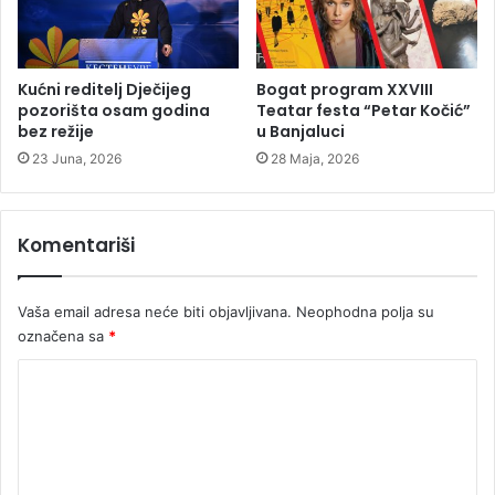
S
i
,
k
a
a
l
O
Kućni reditelj Dječijeg
Bogat program XXVIII
i
S
pozorišta osam godina
Teatar festa “Petar Kočić”
i
B
bez režije
u Banjaluci
F
i
23 Juna, 2026
28 Maja, 2026
e
H
d
k
e
o
Komentariši
r
j
a
i
c
s
Vaša email adresa neće biti objavljivana.
Neophodna polja su
i
u
j
označena sa
*
b
e
i
K
B
l
i
i
o
H
n
m
a
e
o