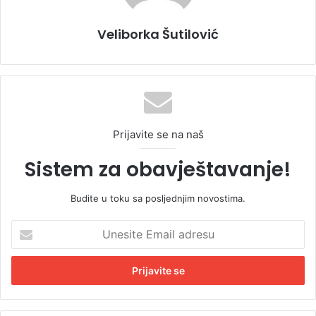
Veliborka Šutilović
Prijavite se na naš
Sistem za obavještavanje!
Budite u toku sa posljednjim novostima.
U
n
e
s
i
t