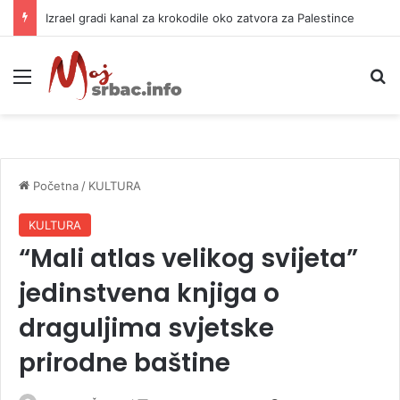
Izrael gradi kanal za krokodile oko zatvora za Palestince
Meni
P
Početna
/
KULTURA
KULTURA
“Mali atlas velikog svijeta”
jedinstvena knjiga o
draguljima svjetske
prirodne baštine