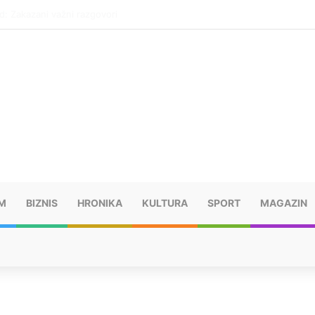
eti u Hrvatsku iz BiH: Kazne mogu dostići 13.260 evra
M
BIZNIS
HRONIKA
KULTURA
SPORT
MAGAZIN