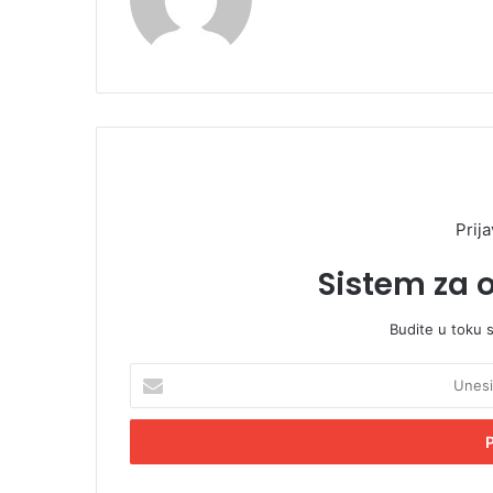
Prija
Sistem za 
Budite u toku 
U
n
e
s
i
t