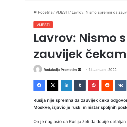
Početna
/
VIJESTI
/
Lavrov: Nismo spremni da zau
VIJESTI
Lavrov: Nismo 
zauvijek čekam
Redakcija Promotim
S
14 Januara, 2022
e
Facebook
X
LinkedIn
Tumblr
Pinterest
Reddit
VK
n
d
a
Rusija nije spremna da zauvijek čeka odgovo
n
Moskve, izjavio je ruski ministar spoljnih pos
e
m
On je naglasio da Rusija želi da dobije detaljan
a