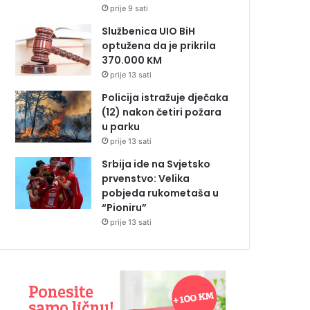
prije 9 sati
Službenica UIO BiH
optužena da je prikrila
370.000 KM
prije 13 sati
Policija istražuje dječaka
(12) nakon četiri požara
u parku
prije 13 sati
Srbija ide na Svjetsko
prvenstvo: Velika
pobjeda rukometaša u
“Pioniru”
prije 13 sati