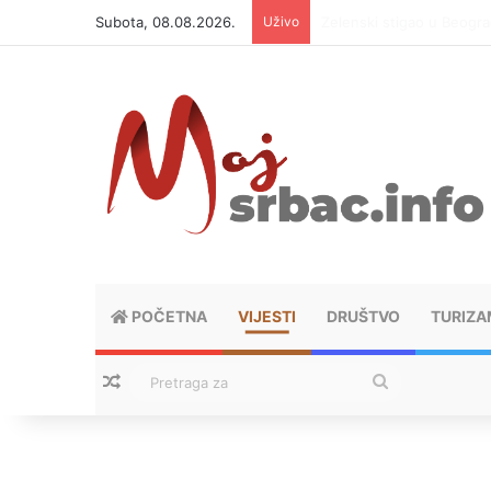
Subota, 08.08.2026.
Uživo
Šta od voća smijete unij
POČETNA
VIJESTI
DRUŠTVO
TURIZA
Nasumični tekstovi
Pretraga
za