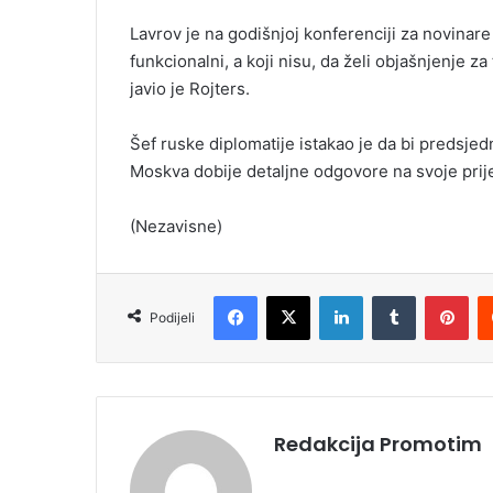
i
Lavrov je na godišnjoj konferenciji za novinare
l
funkcionalni, a koji nisu, da želi objašnjenje za
javio je Rojters.
Šef ruske diplomatije istakao je da bi predsje
Moskva dobije detaljne odgovore na svoje prij
(Nezavisne)
Facebook
X
LinkedIn
Tumblr
Pinterest
Podijeli
Redakcija Promotim