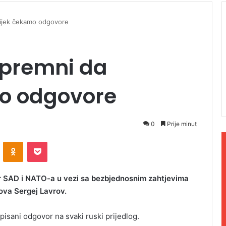
vijek čekamo odgovore
spremni da
o odgovore
0
Prije minut
ontakte
Odnoklassniki
Pocket
r SAD i NATO-a u vezi sa bezbjednosnim zahtjevima
lova Sergej Lavrov.
 pisani odgovor na svaki ruski prijedlog.