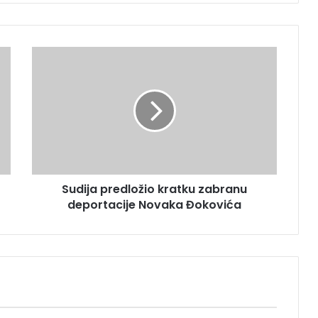
S
u
d
i
j
a
p
r
e
Sudija predložio kratku zabranu
d
deportacije Novaka Đokovića
l
o
ž
i
o
k
r
a