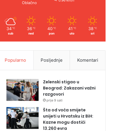
0.96 km/h
Oblačno
34
36
40
41
38
℃
℃
℃
℃
℃
sub
ned
pon
uto
sri
Popularno
Posljednje
Komentari
Zelenski stigao u
Beograd: Zakazani važni
razgovori
prije 9 sati
Šta od voća smijete
unijeti u Hrvatsku iz BiH:
Kazne mogu dostići
13.260 evra