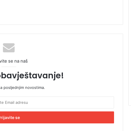
vite se na naš
obavještavanje!
sa posljednjim novostima.