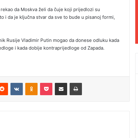
 rekao da Moskva želi da čuje koji prijedlozi su
 to i da je ključna stvar da sve to bude u pisanoj formi,
dnik Rusije Vladimir Putin mogao da donese odluku kada
edloge i kada dobije kontraprijedloge od Zapada.
Reddit
VKontakte
Odnoklassniki
Pocket
Podijeli putem Emaila
Odštampaj