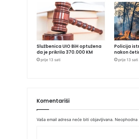
S
o
b
a
v
l
j
Službenica UIO BiH optužena
Policija is
e
da je prikrila 370.000 KM
nakon četi
n
prije 13 sati
prije 13 sati
o
3
.
1
7
0
p
Komentariši
o
r
o
Vaša email adresa neće biti objavljivana.
Neophodna p
đ
K
a
j