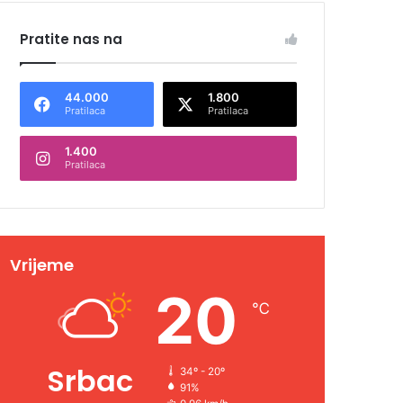
Pratite nas na
44.000
1.800
Pratilaca
Pratilaca
1.400
Pratilaca
Vrijeme
20
℃
Srbac
34º - 20º
91%