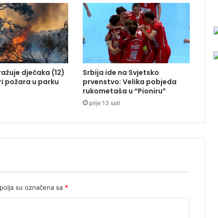
t
k
u
z
a
b
r
tražuje dječaka (12)
Srbija ide na Svjetsko
a
ri požara u parku
prvenstvo: Velika pobjeda
n
rukometaša u “Pioniru”
u
prije 13 sati
d
e
p
o
r
t
a
c
i
olja su označena sa
*
j
e
N