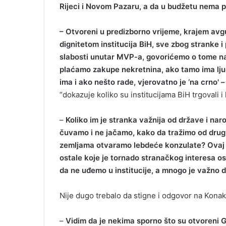
Rijeci i Novom Pazaru, a da u budžetu nema 
m
a
– Otvoreni u predizborno vrijeme, krajem avg
i
dignitetom institucija BiH, sve zbog stranke
l
slabosti unutar MVP-a, govorićemo o tome na
plaćamo zakupe nekretnina, ako tamo ima ljudi
ima i ako nešto rade, vjerovatno je ‘na crno' –
“dokazuje koliko su institucijama BiH trgovali i ko
–
Koliko im je stranka važnija od države i nar
čuvamo i ne jačamo, kako da tražimo od drugih 
zemljama otvaramo lebdeće konzulate? Ovaj 
ostale koje je tornado stranačkog interesa ost
da ne uđemo u institucije, a mnogo je važno d
Nije dugo trebalo da stigne i odgovor na Kona
–
Vidim da je nekima sporno što su otvoreni G