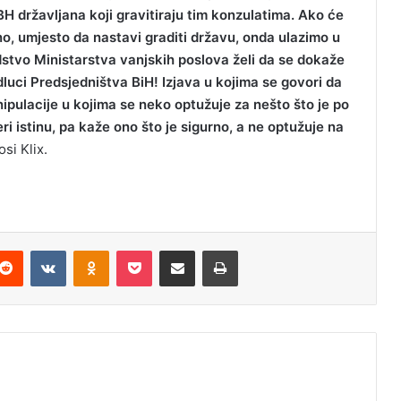
BH državljana koji gravitiraju tim konzulatima. Ako će
no, umjesto da nastavi graditi državu, onda ulazimo u
stvo Ministarstva vanjskih poslova želi da se dokaže
ci Predsjedništva BiH! Izjava u kojima se govori da
nipulacije u kojima se neko optužuje za nešto što je po
ri istinu, pa kaže ono što je sigurno, a ne optužuje na
si Klix.
Reddit
VKontakte
Odnoklassniki
Pocket
Podijeli putem Emaila
Odštampaj