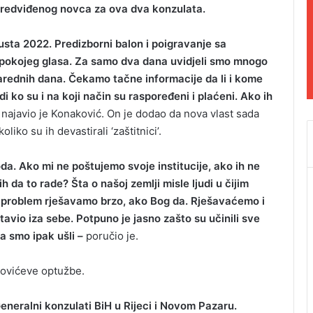
predviđenog novca za ova dva konzulata.
usta 2022. Predizborni balon i poigravanje sa
 i pokojeg glasa. Za samo dva dana uvidjeli smo mnogo
rednih dana. Čekamo tačne informacije da li i kome
 ko su i na koji način su raspoređeni i plaćeni. Ako ih
najavio je Konaković. On je dodao da nova vlast sada
liko su ih devastirali ‘zaštitnici’.
oda. Ako mi ne poštujemo svoje institucije, ako ih ne
da to rade? Šta o našoj zemlji misle ljudi u čijim
problem rješavamo brzo, ako Bog da. Rješavaćemo i
avio iza sebe. Potpuno je jasno zašto su učinili sve
a smo ipak ušli –
poručio je.
kovićeve optužbe.
eneralni konzulati BiH u Rijeci i Novom Pazaru.