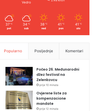
2.48 km/h
Vedro
37
34
38
41
41
℃
℃
℃
℃
℃
pet
sub
ned
pon
uto
Popularno
Posljednje
Komentari
Počeo 26. Međunarodni
džez festival na
Zelenkovcu
prije 10 minuta
Ovjerene liste za
kompenzacione
mandate
prije 12 minuta