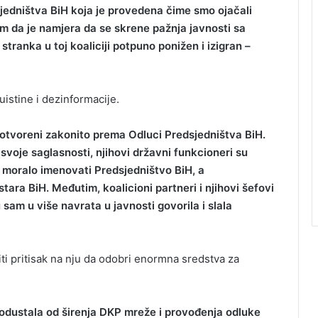
dsjedništva BiH koja je provedena čime smo ojačali
 da je namjera da se skrene pažnja javnosti sa
tranka u toj koaliciji potpuno ponižen i izigran –
uistine i dezinformacije.
su otvoreni zakonito prema Odluci Predsjedništva BiH.
svoje saglasnosti, njihovi državni funkcioneri su
e moralo imenovati Predsjedništvo BiH, a
tara BiH. Međutim, koalicioni partneri i njihovi šefovi
sam u više navrata u javnosti govorila i slala
iti pritisak na nju da odobri enormna sredstva za
i odustala od širenja DKP mreže i provođenja odluke