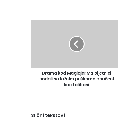
t
e
E
m
D
a
r
i
a
l
m
a
a
d
k
r
o
e
d
s
M
u
Drama kod Maglaja: Maloljetnici
a
hodali sa lažnim puškama obučeni
g
l
kao talibani
a
j
a
:
M
Slični tekstovi
a