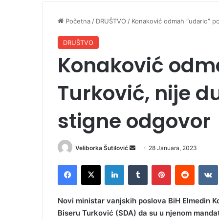
Početna
/
DRUŠTVO
/
Konaković odmah “udario” po
DRUŠTVO
Konaković odma
Turković, nije d
stigne odgovor
Veliborka Šutilović
S
28 Januara, 2023
e
Facebook
X
LinkedIn
Tumblr
Pinterest
Reddit
VK
n
d
a
Novi ministar vanjskih poslova BiH Elmedin Ko
n
Biseru Turković (SDA) da su u njenom manda
e