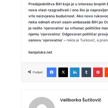
Predsjedništva BiH koja je u interesu brojnih 
nova vlast razgrađivati i ono što je napravlje
vrlo neizvjesnu budućnost. Ako novo rukovod
neka odmah otvori osam ambasada BiH po Odlu
je nešto ‘vjerovatno’ su vrhunac političke ma
njemu ‘vjerovatno’. Odgovoran političar provje
osnovu ‘vjerovatno' –
rekla je Turković, a preno
banjaluka.net
Facebook
X
LinkedIn
Tumblr
Pinterest
Podijeli
Veliborka Šutilović