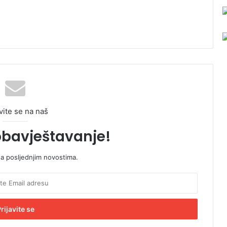
vite se na naš
obavještavanje!
sa posljednjim novostima.