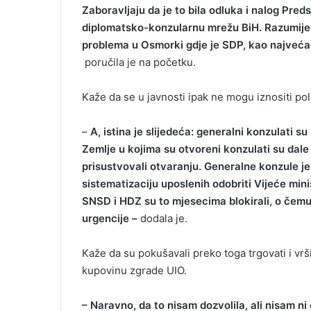
Zaboravljaju da je to bila odluka i nalog Pre
diplomatsko-konzularnu mrežu BiH. Razumijem
problema u Osmorki gdje je SDP, kao najveća s
poručila je na početku.
Kaže da se u javnosti ipak ne mogu iznositi pol
–
A, istina je slijedeća: generalni konzulati 
Zemlje u kojima su otvoreni konzulati su dale 
prisustvovali otvaranju. Generalne konzule j
sistematizaciju uposlenih odobriti Vijeće minis
SNSD i HDZ su to mjesecima blokirali, o čemu 
urgencije –
dodala je.
Kaže da su pokušavali preko toga trgovati i vrš
kupovinu zgrade UIO.
– Naravno, da to nisam dozvolila, ali nisam n