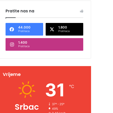
Pratite nas na
44.000
1.800
Pratilaca
Pratilaca
1.400
Pratilaca
Vrijeme
31
℃
Srbac
37º - 25º
49%