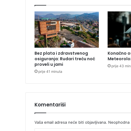
l
o
l
j
e
t
n
i
Bez plata i zdravstvenog
Konačno os
c
osiguranja: Rudari treću noć
Meteoroloz
i
proveli u jami
prije 43 mi
h
prije 41 minuta
o
d
a
l
i
s
Komentariši
a
l
a
Vaša email adresa neće biti objavljivana.
Neophodna p
ž