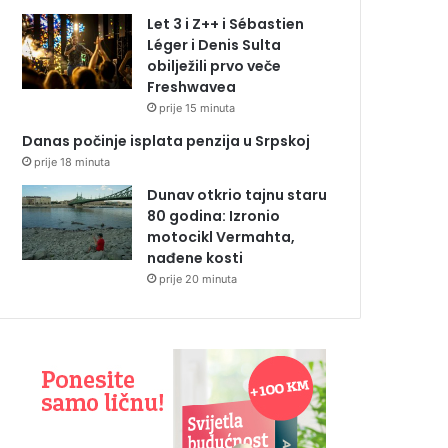
Let 3 i Z++ i Sébastien
Léger i Denis Sulta
obilježili prvo veče
Freshwavea
prije 15 minuta
Danas počinje isplata penzija u Srpskoj
prije 18 minuta
Dunav otkrio tajnu staru
80 godina: Izronio
motocikl Vermahta,
nađene kosti
prije 20 minuta