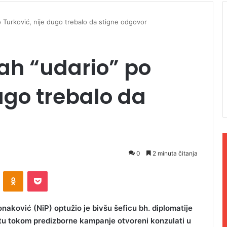
 Turković, nije dugo trebalo da stigne odgovor
h “udario” po
ugo trebalo da
0
2 minuta čitanja
ontakte
Odnoklassniki
Pocket
naković (NiP) optužio je bivšu šeficu bh. diplomatije
tu tokom predizborne kampanje otvoreni konzulati u