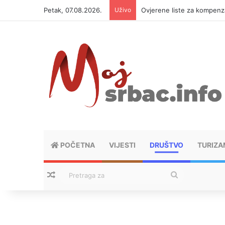
Petak, 07.08.2026.
Uživo
Ovjerene liste za kompen
POČETNA
VIJESTI
DRUŠTVO
TURIZA
Nasumični tekstovi
Pretraga
za