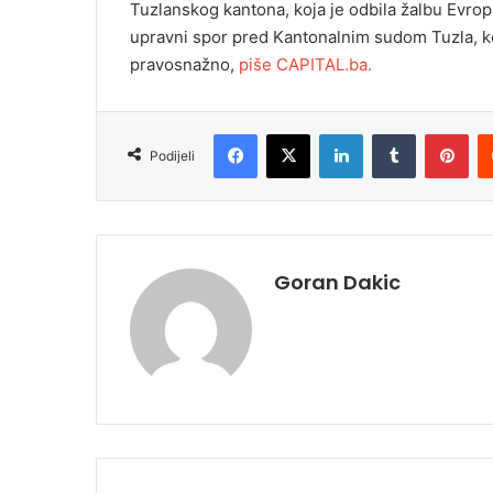
Tuzlanskog kantona, koja je odbila žalbu Evrop
upravni spor pred Kantonalnim sudom Tuzla, koj
pravosnažno,
piše CAPITAL.ba.
Facebook
X
LinkedIn
Tumblr
Pinterest
Podijeli
Goran Dakic