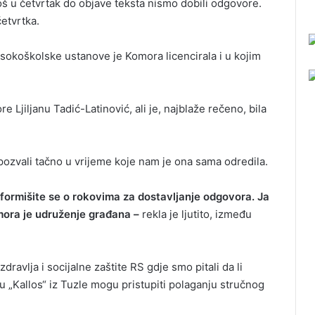
š u četvrtak do objave teksta nismo dobili odgovore.
četvrtka.
isokoškolske ustanove je Komora licencirala i u kojim
 Ljiljanu Tadić-Latinović, ali je, najblaže rečeno, bila
 pozvali tačno u vrijeme koje nam je ona sama odredila.
formišite se o rokovima za dostavljanje odgovora. Ja
ora je udruženje građana –
rekla je ljutito, između
zdravlja i socijalne zaštite RS gdje smo pitali da li
u „Kallos“ iz Tuzle mogu pristupiti polaganju stručnog