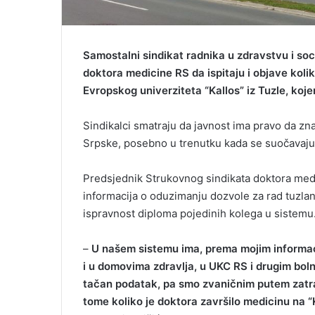
Samostalni sindikat radnika u zdravstvu i soc
doktora medicine RS da ispitaju i objave kolik
Evropskog univerziteta “Kallos” iz Tuzle, koj
Sindikalci smatraju da javnost ima pravo da zna
Srpske, posebno u trenutku kada se suočavaju 
Predsjednik Strukovnog sindikata doktora medi
informacija o oduzimanju dozvole za rad tuzla
ispravnost diploma pojedinih kolega u sistemu
–
U našem sistemu ima, prema mojim informaci
i u domovima zdravlja, u UKC RS i drugim bo
tačan podatak, pa smo zvaničnim putem zatra
tome koliko je doktora završilo medicinu na “K