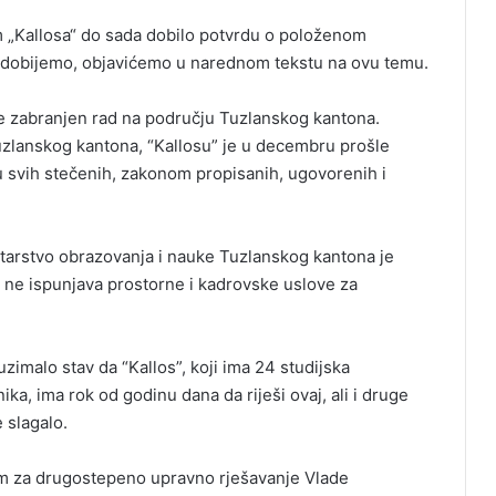
om „Kallosa“ do sada dobilo potvrdu o položenom
h dobijemo, objavićemo u narednom tekstu na ovu temu.
je zabranjen rad na području Tuzlanskog kantona.
zlanskog kantona, “Kallosu” je u decembru prošle
 svih stečenih, zakonom propisanih, ugovorenih i
istarstvo obrazovanja i nauke Tuzlanskog kantona je
s” ne ispunjava prostorne i kadrovske uslove za
zimalo stav da “Kallos”, koji ima 24 studijska
, ima rok od godinu dana da riješi ovaj, ali i druge
 slagalo.
om za drugostepeno upravno rješavanje Vlade