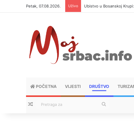
Petak, 07.08.2026.
Uživo
Ubistvo u Bosanskoj Krupi
POČETNA
VIJESTI
DRUŠTVO
TURIZA
Nasumični tekstovi
Pretraga
za