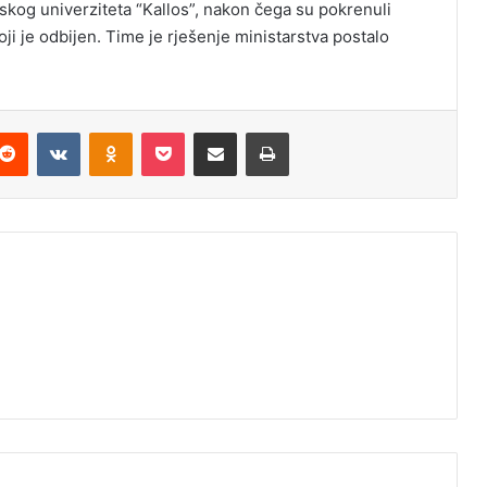
skog univerziteta “Kallos”, nakon čega su pokrenuli
i je odbijen. Time je rješenje ministarstva postalo
Reddit
VKontakte
Odnoklassniki
Pocket
Podijeli putem Emaila
Odštampaj