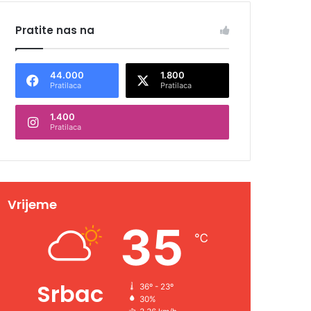
Pratite nas na
44.000
1.800
Pratilaca
Pratilaca
1.400
Pratilaca
Vrijeme
35
℃
Srbac
36º - 23º
30%