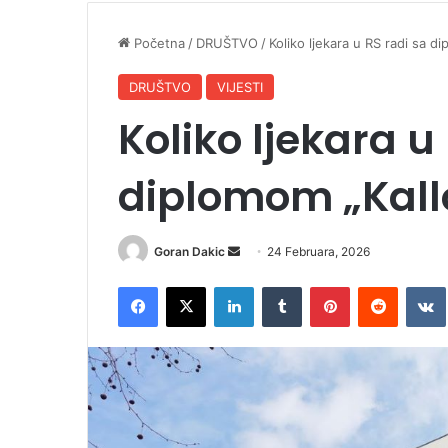
Početna
/
DRUŠTVO
/
Koliko ljekara u RS radi sa d
DRUŠTVO
VIJESTI
Koliko ljekara u
diplomom „Kall
Goran Dakic
S
24 Februara, 2026
e
Facebook
X
LinkedIn
Tumblr
Pinterest
Reddit
VK
n
d
a
n
e
m
a