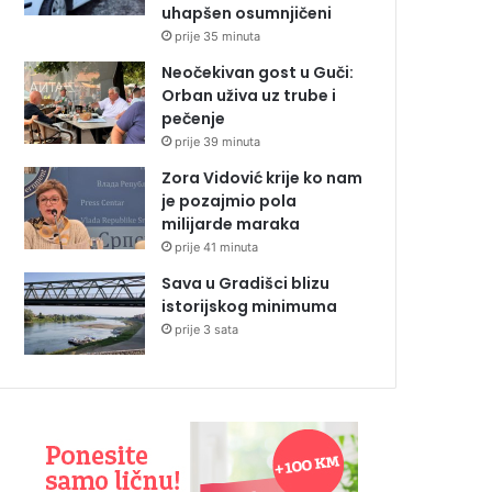
uhapšen osumnjičeni
prije 35 minuta
Neočekivan gost u Guči:
Orban uživa uz trube i
pečenje
prije 39 minuta
Zora Vidović krije ko nam
je pozajmio pola
milijarde maraka
prije 41 minuta
Sava u Gradišci blizu
istorijskog minimuma
prije 3 sata