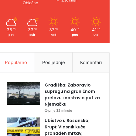
3.36 km/h
Oblačno
36
33
37
40
41
℃
℃
℃
℃
℃
pet
sub
ned
pon
uto
Popularno
Posljednje
Komentari
Gradiška: Zaboravio
suprugu na graničnom
prelazu i nastavio put za
Njemačku
prije 32 minute
Ubistvo u Bosanskoj
Krupi: Vlasnik kuće
pronađen mrtav,