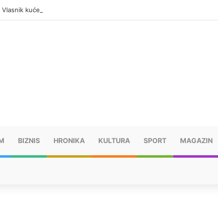
: Vlasnik kuće pronađen mrtav, uhapšen osumnjičeni
M
BIZNIS
HRONIKA
KULTURA
SPORT
MAGAZIN