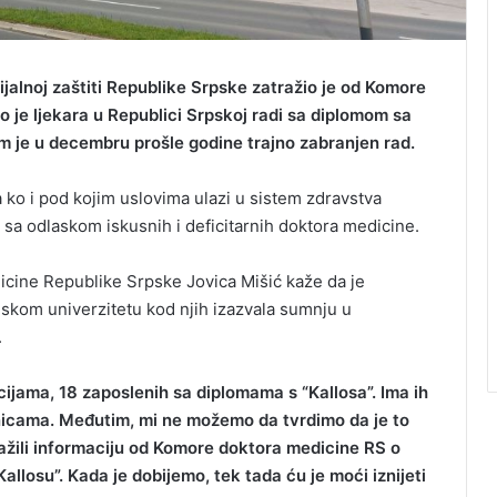
ijalnoj zaštiti Republike Srpske zatražio je od Komore
o je ljekara u Republici Srpskoj radi sa diplomom sa
em je u decembru prošle godine trajno zabranjen rad.
 ko i pod kojim uslovima ulazi u sistem zdravstva
sa odlaskom iskusnih i deficitarnih doktora medicine.
cine Republike Srpske Jovica Mišić kaže da je
nskom univerzitetu kod njih izazvala sumnju u
.
jama, 18 zaposlenih sa diplomama s “Kallosa”. Ima ih
lnicama. Međutim, mi ne možemo da tvrdimo da je to
žili informaciju od Komore doktora medicine RS o
allosu”. Kada je dobijemo, tek tada ću je moći iznijeti