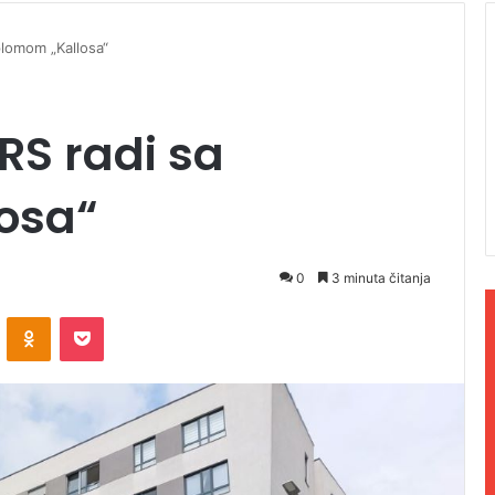
iplomom „Kallosa“
 RS radi sa
osa“
0
3 minuta čitanja
ontakte
Odnoklassniki
Pocket