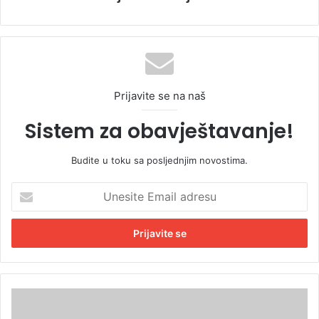
Prijavite se na naš
Sistem za obavještavanje!
Budite u toku sa posljednjim novostima.
U
n
e
s
i
t
e
E
D
m
r