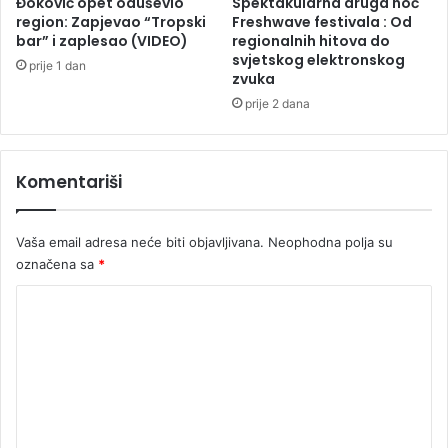
Đoković opet oduševio
Spektakularna druga noć
s
region: Zapjevao “Tropski
Freshwave festivala : Od
:
bar” i zaplesao (VIDEO)
regionalnih hitova do
svjetskog elektronskog
"
prije 1 dan
zvuka
S
u
prije 2 dana
p
e
r
Komentariši
h
e
r
Vaša email adresa neće biti objavljivana.
Neophodna polja su
o
označena sa
*
j
i
K
"
o
-
n
m
a
e
j
u
n
s