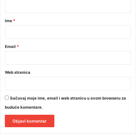
t
p
j
a
e
r
Ime
*
š
*
n
i
j
Email
*
i
C
S
R
Web stranica
p
r
o
j
Sačuvaj moje ime, email i web stranicu u ovom browseru za
e
k
buduće komentare.
a
t
A