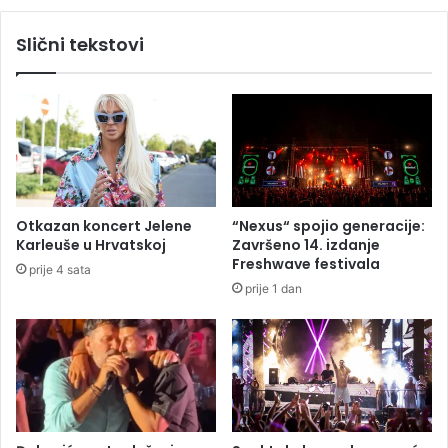
u
o
p
d
Slični tekstovi
r
j
i
e
t
l
v
a
o
n
r
a
u
g
r
a
Otkazan koncert Jelene
“Nexus“ spojio generacije:
d
Karleuše u Hrvatskoj
Završeno 14. izdanje
a
Freshwave festivala
prije 4 sata
t
prije 1 dan
h
e
!
A
w
a
r
d