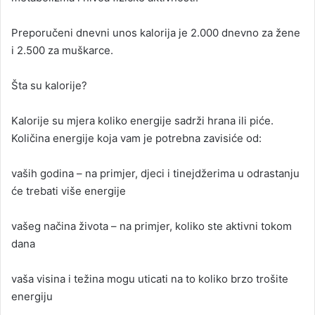
a
Preporučeni dnevni unos kalorija je 2.000 dnevno za žene
n
i 2.500 za muškarce.
e
m
a
Šta su kalorije?
i
l
Kalorije su mjera koliko energije sadrži hrana ili piće.
Količina energije koja vam je potrebna zavisiće od:
vaših godina – na primjer, djeci i tinejdžerima u odrastanju
će trebati više energije
vašeg načina života – na primjer, koliko ste aktivni tokom
dana
vaša visina i težina mogu uticati na to koliko brzo trošite
energiju