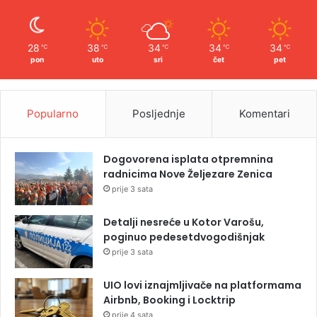
28
38
34
34
34
℃
℃
℃
℃
℃
pon
uto
sri
čet
pet
Popularno
Posljednje
Komentari
Dogovorena isplata otpremnina
radnicima Nove Željezare Zenica
prije 3 sata
Detalji nesreće u Kotor Varošu,
poginuo pedesetdvogodišnjak
prije 3 sata
UIO lovi iznajmljivače na platformama
Airbnb, Booking i Locktrip
prije 4 sata