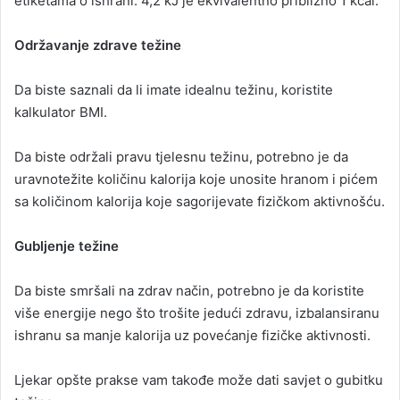
etiketama o ishrani. 4,2 kJ je ekvivalentno približno 1 kcal.
Održavanje zdrave težine
Da biste saznali da li imate idealnu težinu, koristite
kalkulator BMI.
Da biste održali pravu tjelesnu težinu, potrebno je da
uravnotežite količinu kalorija koje unosite hranom i pićem
sa količinom kalorija koje sagorijevate fizičkom aktivnošću.
Gubljenje težine
Da biste smršali na zdrav način, potrebno je da koristite
više energije nego što trošite jedući zdravu, izbalansiranu
ishranu sa manje kalorija uz povećanje fizičke aktivnosti.
Ljekar opšte prakse vam takođe može dati savjet o gubitku