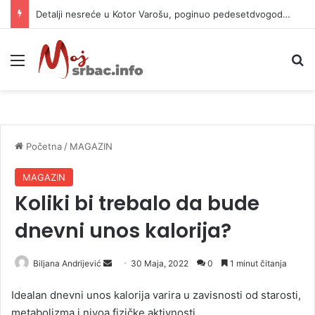
Detalji nesreće u Kotor Varošu, poginuo pedesetdvogodišnjak
Meni
P
Početna
/
MAGAZIN
MAGAZIN
Koliki bi trebalo da bude
dnevni unos kalorija?
Biljana Andrijević
S
30 Maja, 2022
0
1 minut čitanja
e
Idealan dnevni unos kalorija varira u zavisnosti od starosti,
n
metabolizma i nivoa fizičke aktivnosti.
d