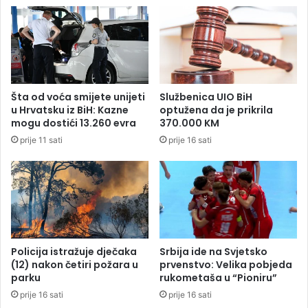
j
e
e
n
s
a
t
z
o
a
T
l
V
Šta od voća smijete unijeti
Službenica UIO BiH
i
d
u Hrvatsku iz BiH: Kazne
optužena da je prikrila
k
u
mogu dostići 13.260 evra
370.000 KM
v
e
prije 11 sati
prije 16 sati
i
l
d
a
a
S
c
t
i
a
j
n
u
i
n
v
Policija istražuje dječaka
Srbija ide na Svjetsko
o
u
(12) nakon četiri požara u
prvenstvo: Velika pobjeda
v
k
parku
rukometaša u “Pioniru”
i
o
prije 16 sati
prije 16 sati
n
v