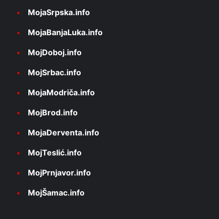
MojaSrpska.info
MojaBanjaLuka.info
MojDoboj.info
MojSrbac.info
MojaModriča.info
MojBrod.info
MojaDerventa.info
MojTeslić.info
MojPrnjavor.info
MojŠamac.info