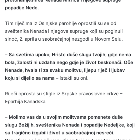
popadije Nede.
Tim riječima iz Osinjske parohije oprostili su se od
sveštenika Nenada i njegove supruge koji su poginuli
sinoć, 2. aprila u saobraćajnoj nezgodi u Novom Selu.
–
Sa svetima upokoj Hriste duše slugu tvojih, gdje nema
bola, žalosti ni uzdaha nego gdje je život beskonači. Oče
Nenade, hvala ti za svaku molitvu, lijepu riječ i ljubav
koju si dijelio sa nama –
istakli su oni.
Riječi oprosta su stigle iz Srpske pravoslavne crkve –
Eparhija Kanadska.
–
Molimo vas da u svojim molitvama pomenete duše
slugu Božijih, sveštenika Nenada i popadije Nedeljke, koji
su tragično izgubili život u saobraćajnoj nesreći.