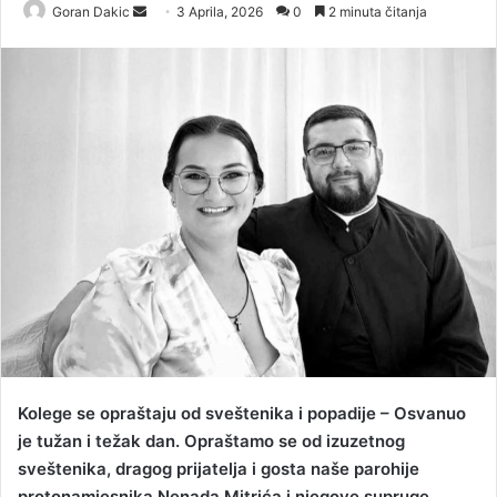
Goran Dakic
S
3 Aprila, 2026
0
2 minuta čitanja
e
n
d
a
n
e
m
a
i
l
Kolege se opraštaju od sveštenika i popadije – Osvanuo
je tužan i težak dan. Opraštamo se od izuzetnog
sveštenika, dragog prijatelja i gosta naše parohije
protonamjesnika Nenada Mitrića i njegove supruge