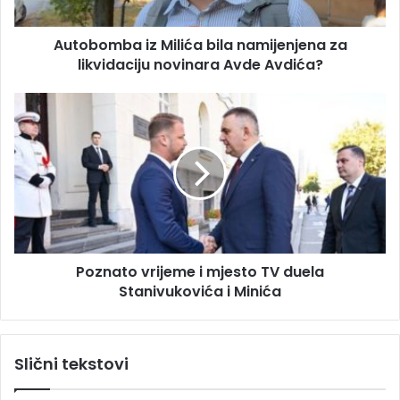
r
b
e
a
s
Autobomba iz Milića bila namijenjena za
i
u
likvidaciju novinara Avde Avdića?
z
M
i
P
l
o
i
z
ć
n
a
a
b
t
i
o
l
v
a
r
n
Poznato vrijeme i mjesto TV duela
i
a
Stanivukovića i Minića
j
m
e
i
m
j
e
Slični tekstovi
e
i
n
m
j