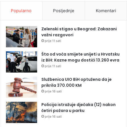
Popularno
Posljednje
Komentari
Zelenski stigao u Beograd: Zakazani
važni razgovori
prije 11 sati
Šta od voća smijete unijeti u Hrvatsku
iz BiH: Kazne mogu dostići 13.260 evra
prije 11 sati
Službenica UIO BiH optužena da je
prikrila 370.000 KM
prije 16 sati
Policija istražuje dječaka (12) nakon
četiri požara u parku
prije 16 sati