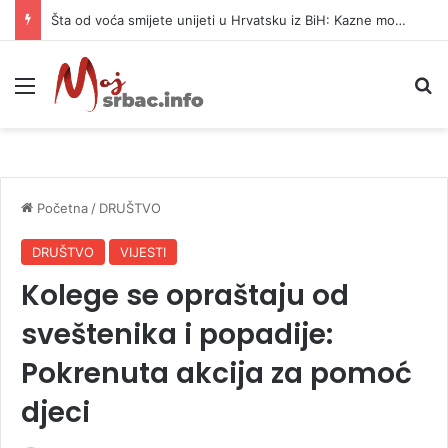
Šta od voća smijete unijeti u Hrvatsku iz BiH: Kazne mogu dostići 13.260 evra
Meni
P
Početna
/
DRUŠTVO
DRUŠTVO
VIJESTI
Kolege se opraštaju od
sveštenika i popadije:
Pokrenuta akcija za pomoć
djeci