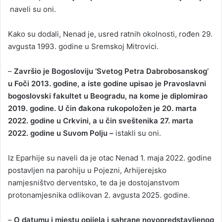
naveli su oni.
Kako su dodali, Nenad je, usred ratnih okolnosti, rođen 29.
avgusta 1993. godine u Sremskoj Mitrovici.
–
Završio je Bogosloviju ‘Svetog Petra Dabrobosanskog’
u Foči 2013. godine, a iste godine upisao je Pravoslavni
bogoslovski fakultet u Beogradu, na kome je diplomirao
2019. godine. U čin đakona rukopoložen je 20. marta
2022. godine u Crkvini, a u čin sveštenika 27. marta
2022. godine u Suvom Polju –
istakli su oni.
Iz Eparhije su naveli da je otac Nenad 1. maja 2022. godine
postavljen na parohiju u Pojezni, Arhijerejsko
namjesništvo derventsko, te da je dostojanstvom
protonamjesnika odlikovan 2. avgusta 2025. godine.
–
O datumu i mjestu opijela i sahrane novopredstavljenog