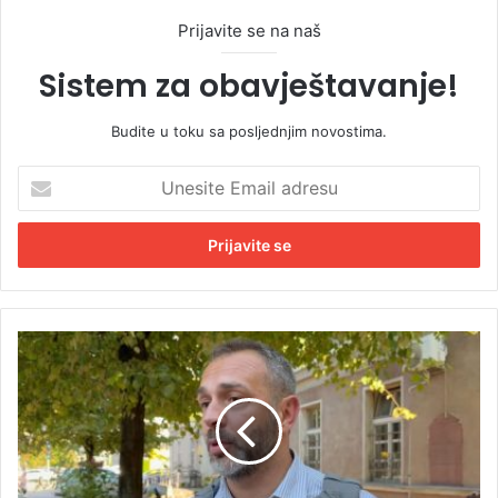
Prijavite se na naš
Sistem za obavještavanje!
Budite u toku sa posljednjim novostima.
U
n
e
s
i
t
e
E
A
m
u
a
t
i
o
l
b
a
o
d
m