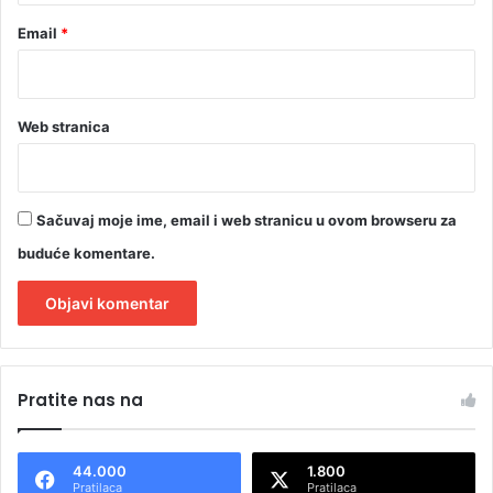
Email
*
Web stranica
Sačuvaj moje ime, email i web stranicu u ovom browseru za
buduće komentare.
A
l
Pratite nas na
t
e
44.000
1.800
r
Pratilaca
Pratilaca