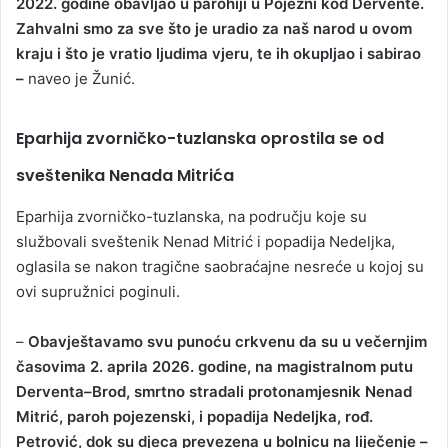
2022. godine obavljao u parohiji u Pojezni kod Dervente.
Zahvalni smo za sve što je uradio za naš narod u ovom
kraju i što je vratio ljudima vjeru, te ih okupljao i sabirao
–
naveo je Žunić.
Eparhija zvorničko-tuzlanska oprostila se od
sveštenika Nenada Mitrića
Eparhija zvorničko-tuzlanska, na području koje su
službovali sveštenik Nenad Mitrić i popadija Nedeljka,
oglasila se nakon tragične saobraćajne nesreće u kojoj su
ovi supružnici poginuli.
–
Obavještavamo svu punoću crkvenu da su u večernjim
časovima 2. aprila 2026. godine, na magistralnom putu
Derventa–Brod, smrtno stradali protonamjesnik Nenad
Mitrić, paroh pojezenski, i popadija Nedeljka, rođ.
Petrović, dok su djeca prevezena u bolnicu na liječenje –