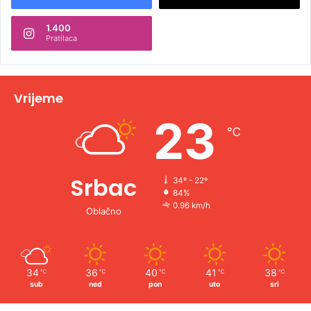
n
1.400
a
Pratilaca
t
i
v
Vrijeme
e
23
℃
:
Srbac
34º - 22º
84%
0.96 km/h
Oblačno
34
36
40
41
38
℃
℃
℃
℃
℃
sub
ned
pon
uto
sri