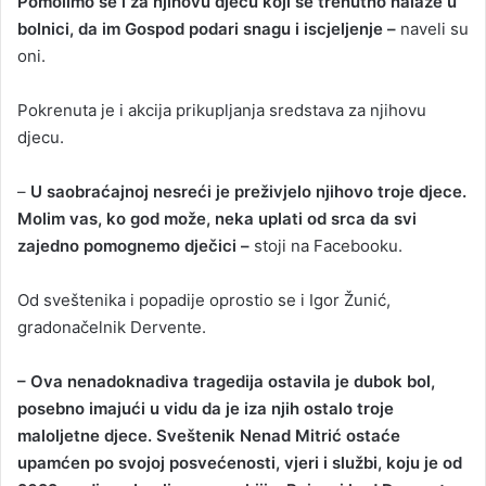
Pomolimo se i za njihovu djecu koji se trenutno nalaze u
bolnici, da im Gospod podari snagu i iscjeljenje –
naveli su
oni.
Pokrenuta je i akcija prikupljanja sredstava za njihovu
djecu.
–
U saobraćajnoj nesreći je preživjelo njihovo troje djece.
Molim vas, ko god može, neka uplati od srca da svi
zajedno pomognemo dječici –
stoji na Facebooku.
Od sveštenika i popadije oprostio se i Igor Žunić,
gradonačelnik Dervente.
– Ova nenadoknadiva tragedija ostavila je dubok bol,
posebno imajući u vidu da je iza njih ostalo troje
maloljetne djece. Sveštenik Nenad Mitrić ostaće
upamćen po svojoj posvećenosti, vjeri i službi, koju je od