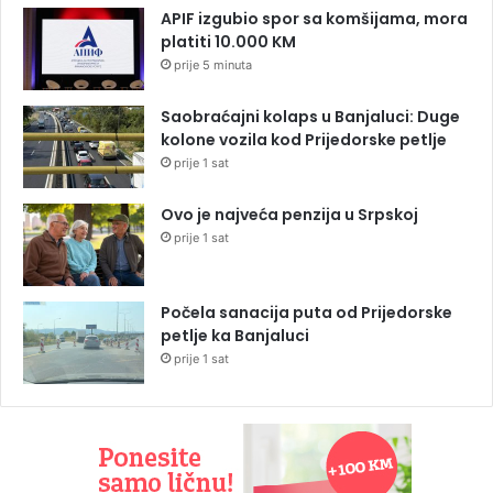
APIF izgubio spor sa komšijama, mora
platiti 10.000 KM
prije 5 minuta
Saobraćajni kolaps u Banjaluci: Duge
kolone vozila kod Prijedorske petlje
prije 1 sat
Ovo je najveća penzija u Srpskoj
prije 1 sat
Počela sanacija puta od Prijedorske
petlje ka Banjaluci
prije 1 sat