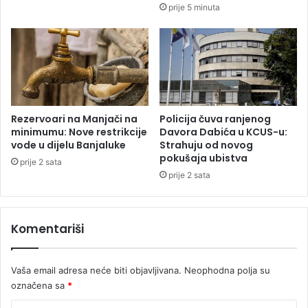
prije 5 minuta
t
i
e
j
e
p
a
o
s
č
Rezervoari na Manjači na
Policija čuva ranjenog
e
minimumu: Nove restrikcije
Davora Dabića u KCUS-u:
t
vode u dijelu Banjaluke
Strahuju od novog
pokušaja ubistva
v
prije 2 sata
r
prije 2 sata
t
o
g
Komentariši
s
p
r
Vaša email adresa neće biti objavljivana.
Neophodna polja su
a
označena sa
*
t
a