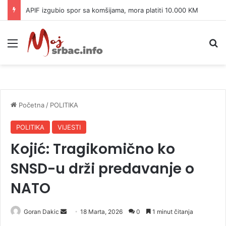
APIF izgubio spor sa komšijama, mora platiti 10.000 KM
Meni
P
Početna
/
POLITIKA
POLITIKA
VIJESTI
Kojić: Tragikomično ko
SNSD-u drži predavanje o
NATO
Goran Dakic
S
18 Marta, 2026
0
1 minut čitanja
e