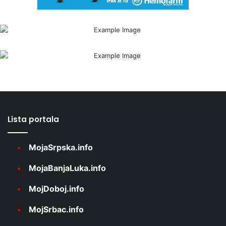
Lista portala
MojaSrpska.info
MojaBanjaLuka.info
MojDoboj.info
MojSrbac.info