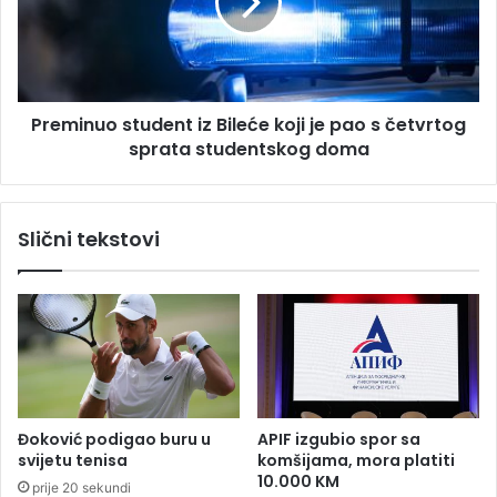
s
i
a
n
“
u
n
o
i
s
Preminuo student iz Bileće koji je pao s četvrtog
s
t
u
sprata studentskog doma
u
i
d
s
e
p
n
Slični tekstovi
l
t
a
i
ć
z
e
B
n
i
e
l
t
e
r
ć
i
e
Đoković podigao buru u
APIF izgubio spor sa
p
k
svijetu tenisa
komšijama, mora platiti
l
o
10.000 KM
prije 20 sekundi
a
j