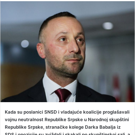
n
d
a
n
e
m
a
i
l
Kada su poslanici SNSD i vladajuće koalicije proglašavali
vojnu neutralnost Republike Srpske u Narodnoj skupštini
Republike Srpske, stranačke kolege Darka Babalja iz
SDS i opozicije su zviždali i skakali po skupštinskoj sali, a