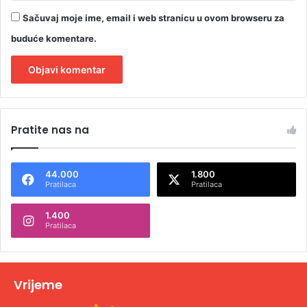
Sačuvaj moje ime, email i web stranicu u ovom browseru za
buduće komentare.
A
l
Pratite nas na
t
e
44.000
1.800
r
Pratilaca
Pratilaca
n
1.400
a
Pratilaca
t
i
v
Vrijeme
e