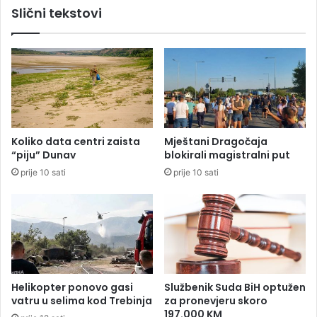
Slični tekstovi
d
r
g
l
o
a
v
ž
o
n
r
o
e
d
o
j
Koliko data centri zaista
Mještani Dragočaja
a
“piju” Dunav
blokirali magistralni put
v
prije 10 sati
prije 10 sati
l
j
i
v
a
o
b
o
Helikopter ponovo gasi
Službenik Suda BiH optužen
m
vatru u selima kod Trebinja
za pronevjeru skoro
b
197.000 KM