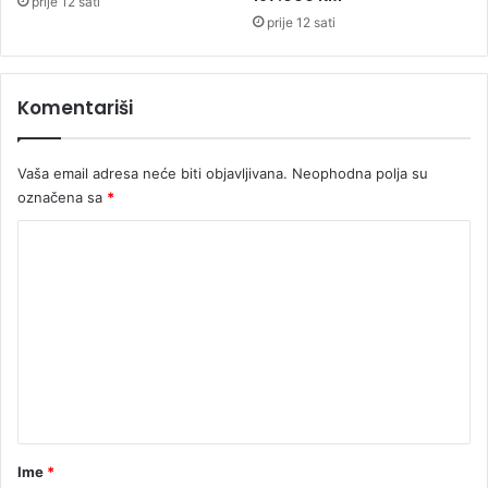
prije 12 sati
e
prije 12 sati
u
k
a
Komentariši
f
i
ć
Vaša email adresa neće biti objavljivana.
Neophodna polja su
i
m
označena sa
*
a
K
o
m
e
n
t
a
r
Ime
*