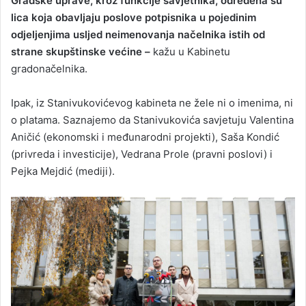
Gradske uprave, kroz funkcije savjetnika, određena su
lica koja obavljaju poslove potpisnika u pojedinim
odjeljenjima usljed neimenovanja načelnika istih od
strane skupštinske većine –
kažu u Kabinetu
gradonačelnika.
Ipak, iz Stanivukovićevog kabineta ne žele ni o imenima, ni
o platama. Saznajemo da Stanivukovića savjetuju Valentina
Aničić (ekonomski i međunarodni projekti), Saša Kondić
(privreda i investicije), Vedrana Prole (pravni poslovi) i
Pejka Mejdić (mediji).