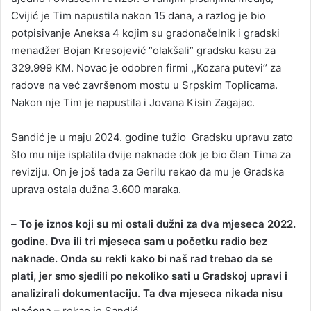
Cvijić je Tim napustila nakon 15 dana, a razlog je bio
potpisivanje Aneksa 4 kojim su gradonačelnik i gradski
menadžer Bojan Kresojević “olakšali” gradsku kasu za
329.999 KM. Novac je odobren firmi ,,Kozara putevi’’ za
radove na već završenom mostu u Srpskim Toplicama.
Nakon nje Tim je napustila i Jovana Kisin Zagajac.
Sandić je u maju 2024. godine tužio Gradsku upravu zato
što mu nije isplatila dvije naknade dok je bio član Tima za
reviziju. On je još tada za Gerilu rekao da mu je Gradska
uprava ostala dužna 3.600 maraka.
–
To je iznos koji su mi ostali dužni za dva mjeseca 2022.
godine. Dva ili tri mjeseca sam u početku radio bez
naknade. Onda su rekli kako bi naš rad trebao da se
plati, jer smo sjedili po nekoliko sati u Gradskoj upravi i
analizirali dokumentaciju. Ta dva mjeseca nikada nisu
plaćena –
rekao je Sandić.