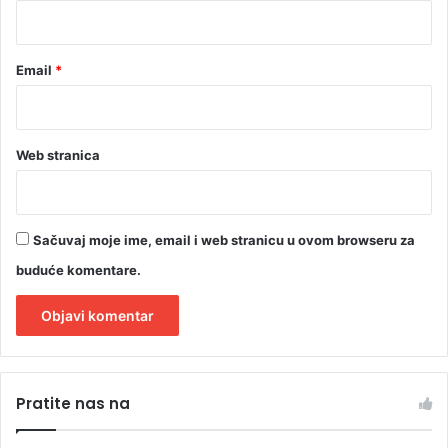
*
Email
*
Web stranica
Sačuvaj moje ime, email i web stranicu u ovom browseru za
buduće komentare.
A
l
Pratite nas na
t
e