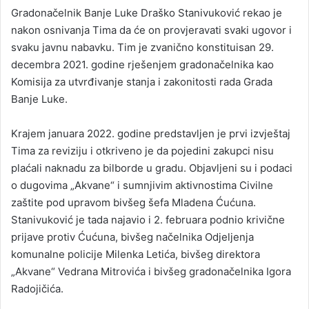
Gradonačelnik Banje Luke Draško Stanivuković rekao je
nakon osnivanja Tima da će on provjeravati svaki ugovor i
svaku javnu nabavku. Tim je zvanično konstituisan 29.
decembra 2021. godine rješenjem gradonačelnika kao
Komisija za utvrđivanje stanja i zakonitosti rada Grada
Banje Luke.
Krajem januara 2022. godine predstavljen je prvi izvještaj
Tima za reviziju i otkriveno je da pojedini zakupci nisu
plaćali naknadu za bilborde u gradu. Objavljeni su i podaci
o dugovima „Akvane“ i sumnjivim aktivnostima Civilne
zaštite pod upravom bivšeg šefa Mladena Ćućuna.
Stanivuković je tada najavio i 2. februara podnio krivične
prijave protiv Ćućuna, bivšeg načelnika Odjeljenja
komunalne policije Milenka Letića, bivšeg direktora
„Akvane“ Vedrana Mitrovića i bivšeg gradonačelnika Igora
Radojičića.