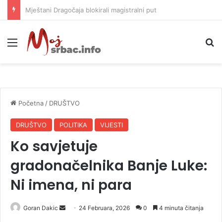
Helikopter ponovo gasi vatru u selima kod Trebinja
Meni
P
Početna
/
DRUŠTVO
DRUŠTVO
POLITIKA
VIJESTI
Ko savjetuje
gradonačelnika Banje Luke:
Ni imena, ni para
Goran Dakic
S
24 Februara, 2026
0
4 minuta čitanja
e