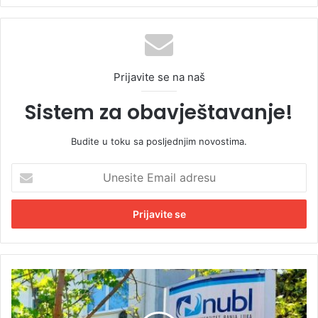
Prijavite se na naš
Sistem za obavještavanje!
Budite u toku sa posljednjim novostima.
U
n
e
s
i
t
e
E
G
m
a
a
s