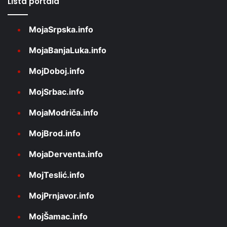
Lista portala
MojaSrpska.info
MojaBanjaLuka.info
MojDoboj.info
MojSrbac.info
MojaModriča.info
MojBrod.info
MojaDerventa.info
MojTeslić.info
MojPrnjavor.info
MojŠamac.info