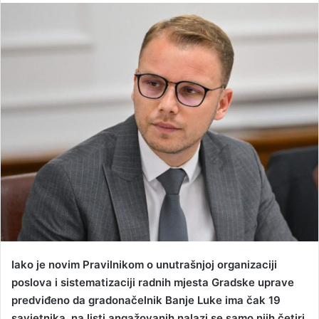
n
d
a
n
e
m
a
i
l
Iako je novim Pravilnikom o unutrašnjoj organizaciji
poslova i sistematizaciji radnih mjesta Gradske uprave
predviđeno da gradonačelnik Banje Luke ima čak 19
savjetnika, na listi angažovanih nalazi se samo njih četiri.