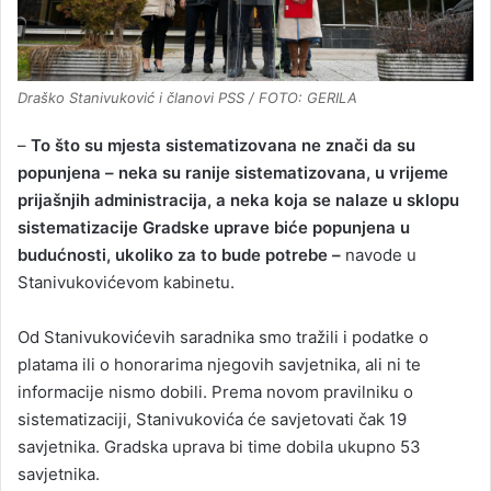
Draško Stanivuković i članovi PSS / FOTO: GERILA
–
To što su mjesta sistematizovana ne znači da su
popunjena – neka su ranije sistematizovana, u vrijeme
prijašnjih administracija, a neka koja se nalaze u sklopu
sistematizacije Gradske uprave biće popunjena u
budućnosti, ukoliko za to bude potrebe –
navode u
Stanivukovićevom kabinetu.
Od Stanivukovićevih saradnika smo tražili i podatke o
platama ili o honorarima njegovih savjetnika, ali ni te
informacije nismo dobili. Prema novom pravilniku o
sistematizaciji, Stanivukovića će savjetovati čak 19
savjetnika. Gradska uprava bi time dobila ukupno 53
savjetnika.