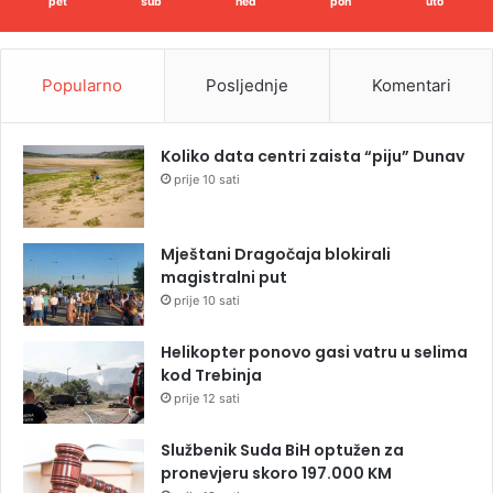
pet
sub
ned
pon
uto
Popularno
Posljednje
Komentari
Koliko data centri zaista “piju” Dunav
prije 10 sati
Mještani Dragočaja blokirali
magistralni put
prije 10 sati
Helikopter ponovo gasi vatru u selima
kod Trebinja
prije 12 sati
Službenik Suda BiH optužen za
pronevjeru skoro 197.000 KM