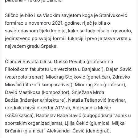
Slično je bilo i sa Visokim savjetom koga je Stanivuković
formirao u novembru 2021. godine. riječ je bila o
savjetodavnom tijelu koje je, kako se tada pisalo i govorilo,
jedinstveno po svojoj formi i fuknciji i prvo je takve vrste u
najvećem gradu Srpske.
Članovi Savjeta bili su Duško Pevulja (profesor na
Filološkom fakultetu Univerziteta u Banjaluci), Dejan Savić
(vaterpolo trener), Miodrag Stojković (genetičar), Zdravko
Miovčić (filozof i komparativist), Miodrag Zec (profesor),
David Mastikosa (kompozitor), Snježana Mrđa
Badža (inženjer arhitekture), Nataša Tešanović (novinar,
urednik i bivši direktor ATV-a), Aleksandra Mušić
(košarkašica), Radoslav Rade Savić (dugogodišnji radnik u
sportskim organizacijama), Ljilja Čekić (glumica), Miljka
Brđanin (glumica) i Aleksandar Čavić (demograf).