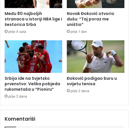
a
z
b
a
Među 80 najboljih
Novak Đoković otvorio
l
V
stranaca u istoriji NBA lige i
dušu: “Taj poraz me
i
l
šestorica Srba
uništio”
c
a
prije 4 sata
prije 1 dan
a
h
B
o
i
v
H
i
,
ć
p
a
o
g
Srbija ide na Svjetsko
Đoković podigao buru u
i
prvenstvo: Velika pobjeda
svijetu tenisa
n
rukometaša u “Pioniru”
prije 2 dana
u
prije 2 dana
o
v
o
Komentariši
z
a