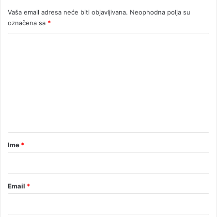
č
Vaša email adresa neće biti objavljivana.
Neophodna polja su
označena sa
*
K
o
m
e
n
t
a
r
Ime
*
*
Email
*