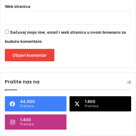
Web stranica
Sačuvaj moje ime, email i web stranicu u ovom browseru za
buduće komentare.
A
l
Pratite nas na
t
e
44.000
1.800
r
Pratilaca
Pratilaca
n
1.400
a
Pratilaca
t