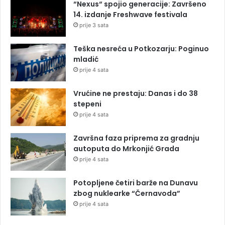
“Nexus“ spojio generacije: Završeno
14. izdanje Freshwave festivala
prije 3 sata
Teška nesreća u Potkozarju: Poginuo
mladić
prije 4 sata
Vrućine ne prestaju: Danas i do 38
stepeni
prije 4 sata
Završna faza priprema za gradnju
autoputa do Mrkonjić Grada
prije 4 sata
Potopljene četiri barže na Dunavu
zbog nuklearke “Černavoda”
prije 4 sata