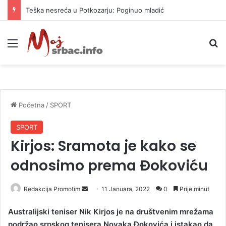
Teška nesreća u Potkozarju: Poginuo mladić
Meni
P
Početna
/
SPORT
SPORT
Kirjos: Sramota je kako se
odnosimo prema Ðokoviću
Redakcija Promotim
S
11 Januara, 2022
0
Prije minut
e
​Australijski teniser Nik Kirjos je na društvenim mrežama
n
podržao srpskog tenisera Novaka Ðokovića i istakao da
d