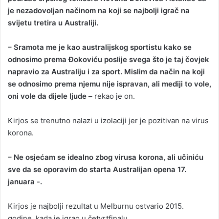
je nezadovoljan načinom na koji se najbolji igrač na
a
svijetu tretira u Australiji.
n
e
– Sramota me je kao australijskog sportistu kako se
m
a
odnosimo prema Ðokoviću poslije svega što je taj čovjek
i
napravio za Australiju i za sport. Mislim da način na koji
l
se odnosimo prema njemu nije ispravan, ali mediji to vole,
oni vole da dijele ljude –
rekao je on.
Kirjos se trenutno nalazi u izolaciji jer je pozitivan na virus
korona.
– Ne osjećam se idealno zbog virusa korona, ali učiniću
sve da se oporavim do starta Australijan opena 17.
januara -.
Kirjos je najbolji rezultat u Melburnu ostvario 2015.
godine, kada je igrao u četvrtfinalu.