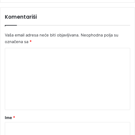
"
Š
Komentariši
u
m
a
Vaša email adresa neće biti objavljivana.
Neophodna polja su
m
označena sa
*
a
R
K
S
"
o
m
e
n
t
a
r
Ime
*
*