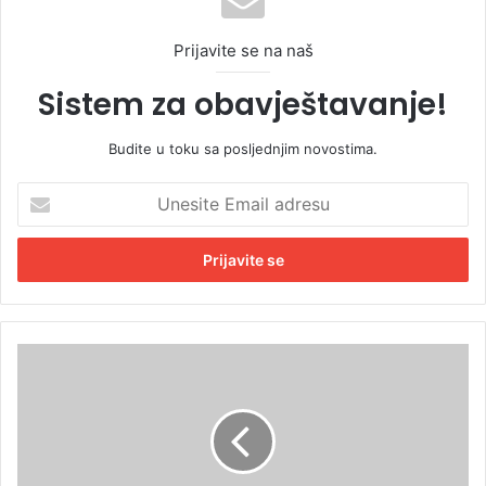
Prijavite se na naš
Sistem za obavještavanje!
Budite u toku sa posljednjim novostima.
U
n
e
s
i
t
e
E
V
m
e
a
l
i
i
l
k
a
a