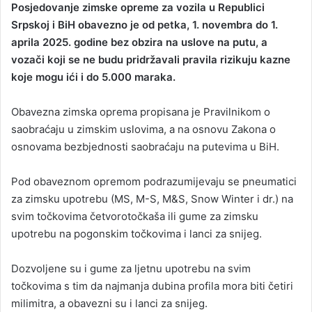
Posjedovanje zimske opreme za vozila u Republici
n
Srpskoj i BiH obavezno je od petka, 1. novembra do 1.
d
aprila 2025. godine bez obzira na uslove na putu, a
a
vozači koji se ne budu pridržavali pravila rizikuju kazne
n
koje mogu ići i do 5.000 maraka.
e
m
a
Obavezna zimska oprema propisana je Pravilnikom o
i
saobraćaju u zimskim uslovima, a na osnovu Zakona o
l
osnovama bezbjednosti saobraćaju na putevima u BiH.
Pod obaveznom opremom podrazumijevaju se pneumatici
za zimsku upotrebu (MS, M-S, M&S, Snow Winter i dr.) na
svim točkovima četvorotočkaša ili gume za zimsku
upotrebu na pogonskim točkovima i lanci za snijeg.
Dozvoljene su i gume za ljetnu upotrebu na svim
točkovima s tim da najmanja dubina profila mora biti četiri
milimitra, a obavezni su i lanci za snijeg.