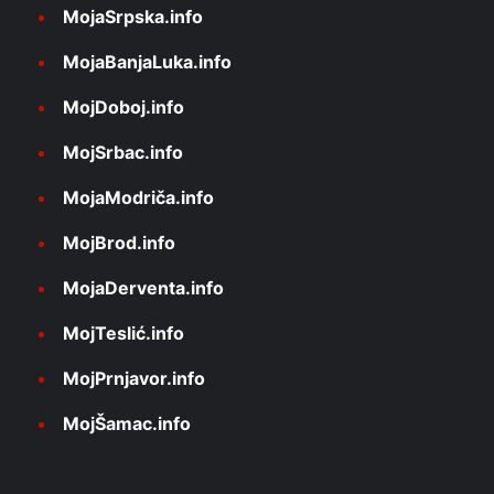
MojaSrpska.info
MojaBanjaLuka.info
MojDoboj.info
MojSrbac.info
MojaModriča.info
MojBrod.info
MojaDerventa.info
MojTeslić.info
MojPrnjavor.info
MojŠamac.info