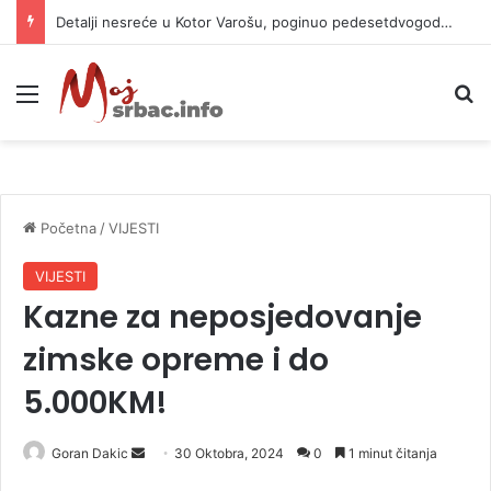
Detalji nesreće u Kotor Varošu, poginuo pedesetdvogodišnjak
Meni
P
Početna
/
VIJESTI
VIJESTI
Kazne za neposjedovanje
zimske opreme i do
5.000KM!
Goran Dakic
S
30 Oktobra, 2024
0
1 minut čitanja
e