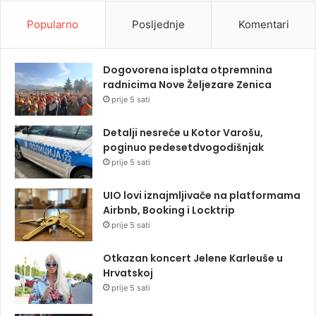
Popularno
Posljednje
Komentari
Dogovorena isplata otpremnina
radnicima Nove Željezare Zenica
prije 5 sati
Detalji nesreće u Kotor Varošu,
poginuo pedesetdvogodišnjak
prije 5 sati
UIO lovi iznajmljivače na platformama
Airbnb, Booking i Locktrip
prije 5 sati
Otkazan koncert Jelene Karleuše u
Hrvatskoj
prije 5 sati