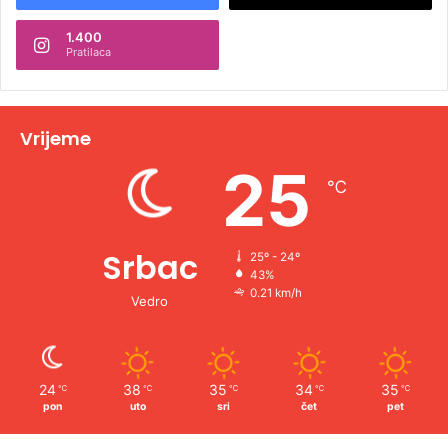
n
1.400
a
Pratilaca
t
i
v
Vrijeme
e
25
℃
:
Srbac
25º - 24º
43%
0.21 km/h
Vedro
24
38
35
34
35
℃
℃
℃
℃
℃
pon
uto
sri
čet
pet