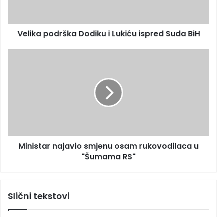
d
p
r
o
e
d
s
Velika podrška Dodiku i Lukiću ispred Suda BiH
r
u
š
k
M
a
i
D
n
o
i
d
s
i
t
k
a
u
r
i
n
Ministar najavio smjenu osam rukovodilaca u
L
a
u
"Šumama RS"
j
k
a
i
v
ć
i
Slični tekstovi
u
o
i
s
s
m