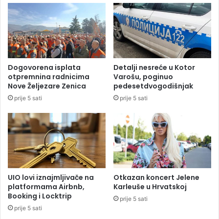
p
j
r
e
e
n
d
u
S
o
u
s
Dogovorena isplata
Detalji nesreće u Kotor
d
a
otpremnina radnicima
Varošu, poginuo
a
m
Nove Željezare Zenica
pedesetdvogodišnjak
B
r
prije 5 sati
prije 5 sati
i
u
H
k
o
v
o
d
i
l
UIO lovi iznajmljivače na
Otkazan koncert Jelene
a
platformama Airbnb,
Karleuše u Hrvatskoj
c
Booking i Locktrip
prije 5 sati
a
prije 5 sati
u