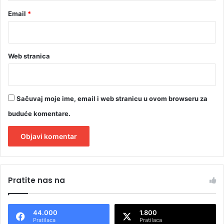
Email
*
Web stranica
Sačuvaj moje ime, email i web stranicu u ovom browseru za
buduće komentare.
A
l
Pratite nas na
t
e
44.000
1.800
r
Pratilaca
Pratilaca