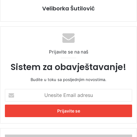
Veliborka Šutilović
Prijavite se na naš
Sistem za obavještavanje!
Budite u toku sa posljednjim novostima.
U
n
e
s
i
t
e