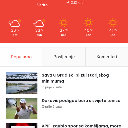
3.13 km/h
Vedro
36
33
37
40
41
℃
℃
℃
℃
℃
pet
sub
ned
pon
uto
Popularno
Posljednje
Komentari
Sava u Gradišci blizu istorijskog
minimuma
prije 2 sata
Đoković podigao buru u svijetu tenisa
prije 2 sata
APIF izgubio spor sa komšijama, mora