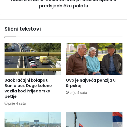
i
predsjedničku palatu
l
j
u
u
:
n
B
Slični tekstovi
k
o
i
l
h
s
l
o
a
n
d
a
n
r
o
o
g
v
Saobraćajni kolaps u
Ovo je najveća penzija u
r
e
Banjaluci: Duge kolone
Srpskoj
a
p
vozila kod Prijedorske
prije 4 sata
t
r
petlje
a
i
prije 4 sata
p
s
u
t
š
a
t
l