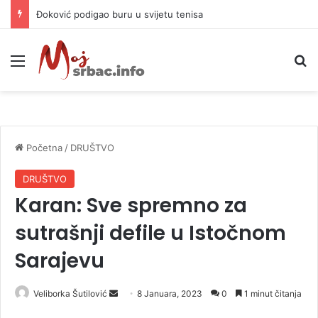
Đoković podigao buru u svijetu tenisa
Meni
P
Početna
/
DRUŠTVO
DRUŠTVO
Karan: Sve spremno za
sutrašnji defile u Istočnom
Sarajevu
Veliborka Šutilović
S
8 Januara, 2023
0
1 minut čitanja
e