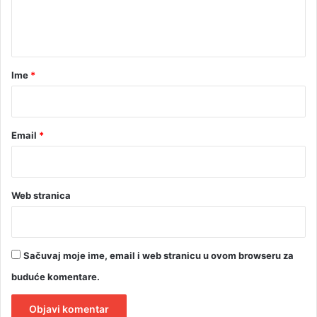
u
n
p
t
a
l
a
a
r
Ime
*
t
*
u
Email
*
Web stranica
Sačuvaj moje ime, email i web stranicu u ovom browseru za
buduće komentare.