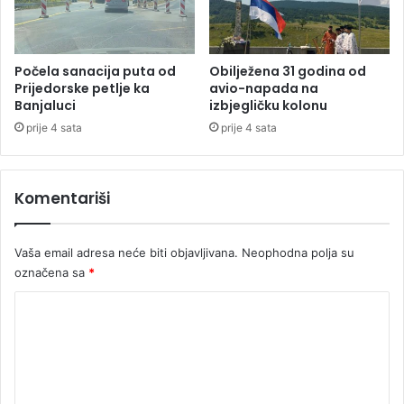
e
i
n
c
a
e
i
u
Počela sanacija puta od
Obilježena 31 godina od
z
p
Prijedorske petlje ka
avio-napada na
z
Banjaluci
izbjegličku kolonu
a
a
l
prije 4 sata
prije 4 sata
t
e
v
u
o
p
Komentariši
r
r
a
e
d
Vaša email adresa neće biti objavljivana.
Neophodna polja su
s
označena sa
*
j
e
K
d
o
n
i
m
č
e
k