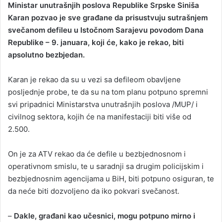
Ministar unutrašnjih poslova Republike Srpske Siniša
n
Karan pozvao je sve građane da prisustvuju sutrašnjem
d
svečanom defileu u Istočnom Sarajevu povodom Dana
a
Republike – 9. januara, koji će, kako je rekao, biti
n
apsolutno bezbjedan.
e
m
a
Karan je rekao da su u vezi sa defileom obavljene
i
posljednje probe, te da su na tom planu potpuno spremni
l
svi pripadnici Ministarstva unutrašnjih poslova /MUP/ i
civilnog sektora, kojih će na manifestaciji biti više od
2.500.
On je za ATV rekao da će defile u bezbjednosnom i
operativnom smislu, te u saradnji sa drugim policijskim i
bezbjednosnim agencijama u BiH, biti potpuno osiguran, te
da neće biti dozvoljeno da iko pokvari svečanost.
–
Dakle, građani kao učesnici, mogu potpuno mirno i