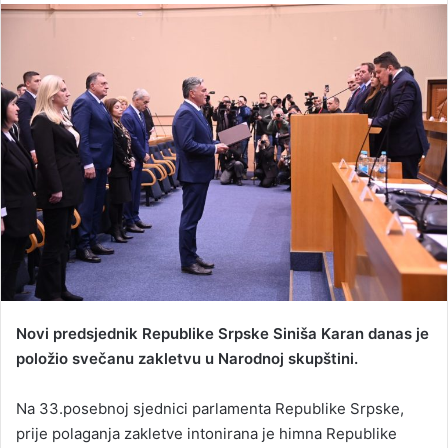
n
d
a
n
e
m
a
i
l
Novi predsjednik Republike Srpske Siniša Karan danas je
položio svečanu zakletvu u Narodnoj skupštini.
Na 33.posebnoj sjednici parlamenta Republike Srpske,
prije polaganja zakletve intonirana je himna Republike