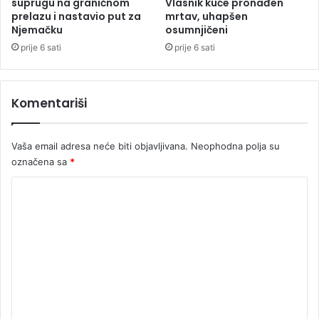
suprugu na graničnom
Vlasnik kuće pronađen
u
s
prelazu i nastavio put za
mrtav, uhapšen
P
Njemačku
osumnjičeni
a
r
k
prije 6 sati
prije 6 sati
i
v
j
r
e
š
Komentariši
d
n
o
j
r
a
Vaša email adresa neće biti objavljivana.
Neophodna polja su
u
k
označena sa
*
a
k
K
o
o
j
e
m
ž
e
e
l
n
i
t
d
a
a