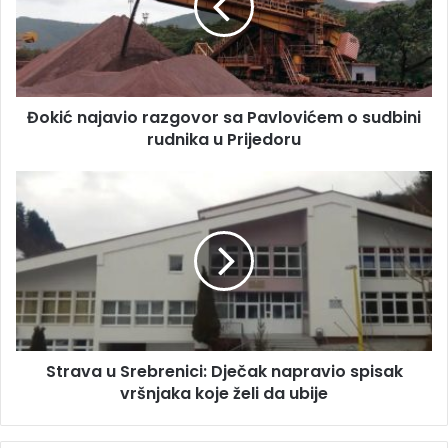
l
ć
a
n
d
a
r
j
e
a
s
Đokić najavio razgovor sa Pavlovićem o sudbini
v
u
rudnika u Prijedoru
i
o
r
S
a
t
z
r
g
a
o
v
v
a
o
u
r
S
s
r
a
Strava u Srebrenici: Dječak napravio spisak
e
P
vršnjaka koje želi da ubije
b
a
r
v
e