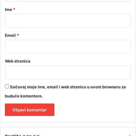
u
r
Ime
*
b
*
i
j
e
Email
*
Web stranica
Sačuvaj moje ime, email i web stranicu u ovom browseru za
buduće komentare.
A
l