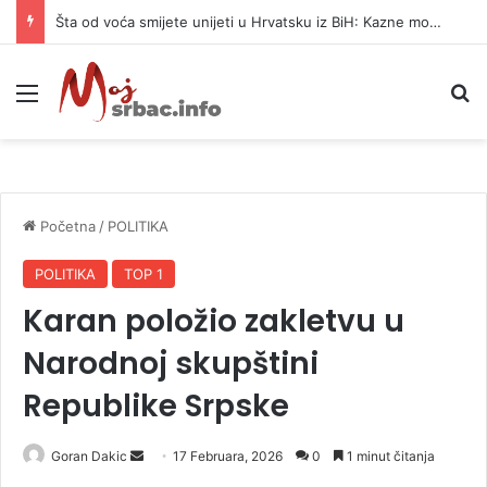
Šta od voća smijete unijeti u Hrvatsku iz BiH: Kazne mogu dostići 13.260 evra
Meni
P
Početna
/
POLITIKA
POLITIKA
TOP 1
Karan položio zakletvu u
Narodnoj skupštini
Republike Srpske
Goran Dakic
S
17 Februara, 2026
0
1 minut čitanja
e