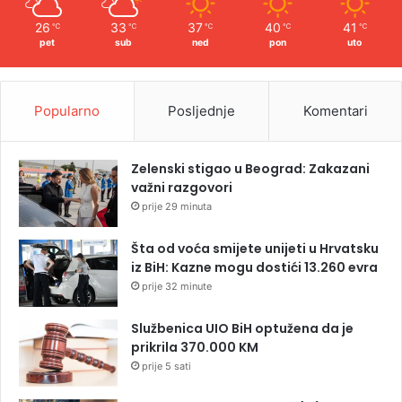
26
33
37
40
41
℃
℃
℃
℃
℃
pet
sub
ned
pon
uto
Popularno
Posljednje
Komentari
Zelenski stigao u Beograd: Zakazani
važni razgovori
prije 29 minuta
Šta od voća smijete unijeti u Hrvatsku
iz BiH: Kazne mogu dostići 13.260 evra
prije 32 minute
Službenica UIO BiH optužena da je
prikrila 370.000 KM
prije 5 sati