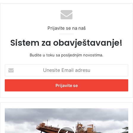
Prijavite se na naš
Sistem za obavještavanje!
Budite u toku sa posljednjim novostima.
U
n
e
s
i
t
e
E
Đ
m
o
a
k
i
i