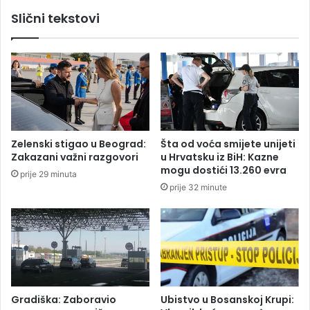
l
n
Slični tekstovi
o
i
v
c
i
i
ć
:
e
D
m
j
o
e
s
č
u
a
Zelenski stigao u Beograd:
Šta od voća smijete unijeti
d
k
Zakazani važni razgovori
u Hrvatsku iz BiH: Kazne
b
n
mogu dostići 13.260 evra
prije 29 minuta
i
a
prije 32 minute
n
p
i
r
r
a
u
v
d
i
n
o
i
s
k
p
Gradiška: Zaboravio
Ubistvo u Bosanskoj Krupi:
a
i