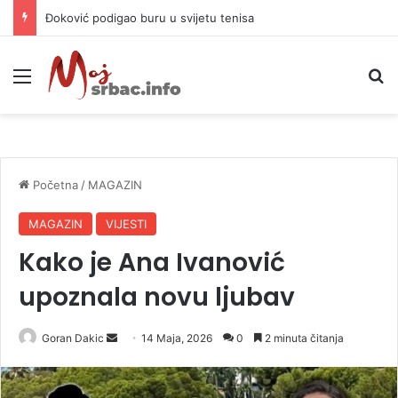
APIF izgubio spor sa komšijama, mora platiti 10.000 KM
Meni
P
Početna
/
MAGAZIN
MAGAZIN
VIJESTI
Kako je Ana Ivanović
upoznala novu ljubav
Goran Dakic
S
14 Maja, 2026
0
2 minuta čitanja
e
n