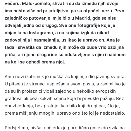
večeru. Malo-pomalo, shvatili su da između njih dvoje
ima nešto više od prijateljstva, pa su otpočeli vezu. Prvo
zajedničko putovanje im je bilo u Madrid, gde se nisu
odvajali jedno od drugog. Sve one fotografije koje je
objavila na Instagramu, a na kojima izgleda nikad
zadovoljnija i nasmejanija, uslikao je upravo on. Ana je
tada i shvatila da između njih može da bude vrlo ozbiljna
priča, a i njene drugarice su oduševljene s njim i načinom
na koji se ophodi prema njoj.
Anin novi izabranik je muškarac koji nije dio javnog svijeta.
U pitanju je stranac, uspješan u svom poslu, a zanimljivo je
da su ih prolaznici viđali zajedno u nekoliko evropskih
gradova, ali bez ikakvih scena koje bi privukle pažnju. Bez
obezbjeđenja, bez pratnje, kao bilo koji drugi par, što je,
prema mišljenju mnogih, upravo ono što joj je nedostajalo.
Podsjetimo, bivša teniserka je porodično gnijezdo svila na