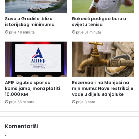
t
o
a
r
j
o
Sava u Gradišci blizu
Đoković podigao buru u
o
k
istorijskog minimuma
svijetu tenisa
m
a
prije 49 minuta
prije 51 minuta
i
J
n
e
d
r
i
e
r
m
e
i
k
j
t
u
APIF izgubio spor sa
Rezervoari na Manjači na
n
,
komšijama, mora platiti
minimumu: Nove restrikcije
i
o
10.000 KM
vode u dijelu Banjaluke
h
v
prije 55 minuta
prije 3 sata
p
o
o
s
r
u
e
Komentariši
o
z
b
a
i