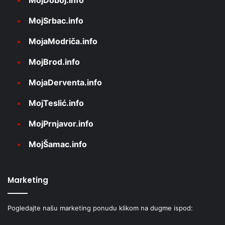
MojDoboj.info
MojSrbac.info
MojaModriča.info
MojBrod.info
MojaDerventa.info
MojTeslić.info
MojPrnjavor.info
MojŠamac.info
Marketing
Pogledajte našu marketing ponudu klikom na dugme ispod: