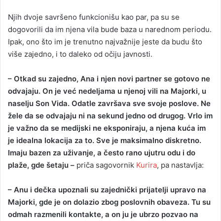
Njih dvoje savršeno funkcionišu kao par, pa su se
dogovorili da im njena vila bude baza u narednom periodu.
Ipak, ono što im je trenutno najvažnije jeste da budu što
više zajedno, i to daleko od očiju javnosti.
– Otkad su zajedno, Ana i njen novi partner se gotovo ne
odvajaju. On je već nedeljama u njenoj vili na Majorki, u
naselju Son Vida. Odatle završava sve svoje poslove. Ne
žele da se odvajaju ni na sekund jedno od drugog. Vrlo im
je važno da se medijski ne eksponiraju, a njena kuća im
je idealna lokacija za to. Sve je maksimalno diskretno.
Imaju bazen za uživanje, a često rano ujutru odu i do
plaže, gde šetaju –
priča sagovornik
Kurira
, pa nastavlja:
– Anu i dečka upoznali su zajednički prijatelji upravo na
Majorki, gde je on dolazio zbog poslovnih obaveza. Tu su
odmah razmenili kontakte, a on ju je ubrzo pozvao na