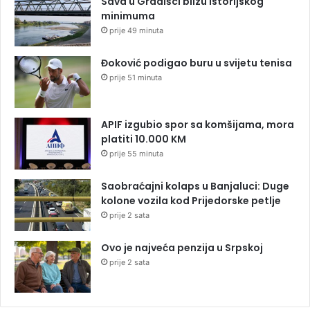
Sava u Gradišci blizu istorijskog
minimuma
prije 49 minuta
Đoković podigao buru u svijetu tenisa
prije 51 minuta
APIF izgubio spor sa komšijama, mora
platiti 10.000 KM
prije 55 minuta
Saobraćajni kolaps u Banjaluci: Duge
kolone vozila kod Prijedorske petlje
prije 2 sata
Ovo je najveća penzija u Srpskoj
prije 2 sata