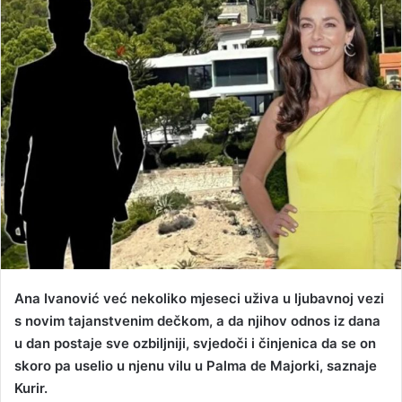
d
a
n
e
m
a
i
l
Ana Ivanović već nekoliko mjeseci uživa u ljubavnoj vezi
s novim tajanstvenim dečkom, a da njihov odnos iz dana
u dan postaje sve ozbiljniji, svjedoči i činjenica da se on
skoro pa uselio u njenu vilu u Palma de Majorki, saznaje
Kurir.