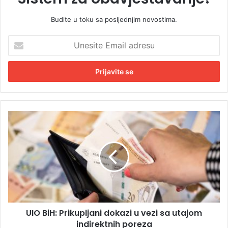
Budite u toku sa posljednjim novostima.
U
n
e
s
i
t
e
E
U
m
I
a
O
i
B
l
i
a
H
d
:
r
P
e
r
s
UIO BiH: Prikupljani dokazi u vezi sa utajom
i
u
indirektnih poreza
k