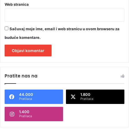
Web stranica
Sačuvaj moje ime, email i web stranicu u ovom browseru za
buduće komentare.
A
l
Pratite nas na
t
e
44.000
1.800
r
Pratilaca
Pratilaca
n
1.400
a
Pratilaca
t