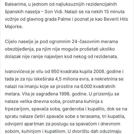
Balearima, u jednom od najluksuznijih rezidencijalnih
španskih naselja – Son Vidi. Nalazi se na nekih 15 minuta
vožnje od glavnog grada Palme i poznat je kao Beverli Hils
Majorke.
Cijelo naselje je pod ogromnim 24-časovnim merama
obezbjeđenja, pa njim nije moguće prošetati ukoliko
dolazak nije ranije najavljen kod nekog od rezidenata.
Ivanovićeva je vilu od 950 kvadrata kupila 2008. godine i
tada je za nju iskeširala 4,5 miliona evra, a nekretnina se
nalazi na imanju koje se prostire na 6.000 kvadratnih
metara. Vila je sagrađena 1998. godine. U prizemlju se
nalaze velika dnevna soba, prostrana kuhinja s
trpezarijom, spavaća soba, garderoba i kupatilo, dok se na
spratu nalaze četiri spavaće sobe s terasama, tri kupatila,
odvojeni apartman za poslugu sa spavaćom i dnevnom
sobom, kuhinjom i kupatilom. U dvorištu dah oduzimaju