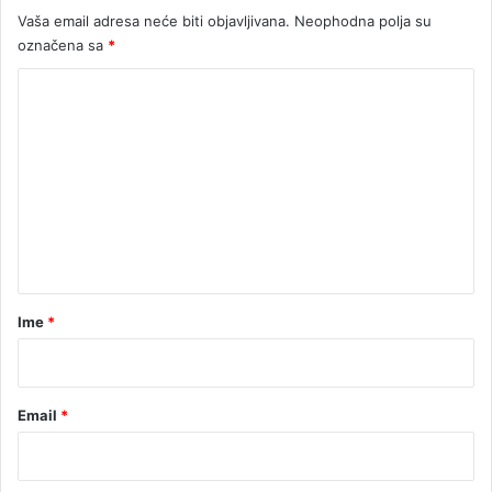
Vaša email adresa neće biti objavljivana.
Neophodna polja su
č
a
označena sa
*
j
K
i
o
m
e
n
t
a
r
Ime
*
*
Email
*