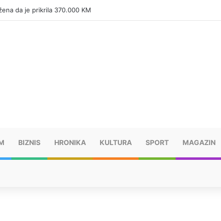
a (12) nakon četiri požara u parku
M
BIZNIS
HRONIKA
KULTURA
SPORT
MAGAZIN