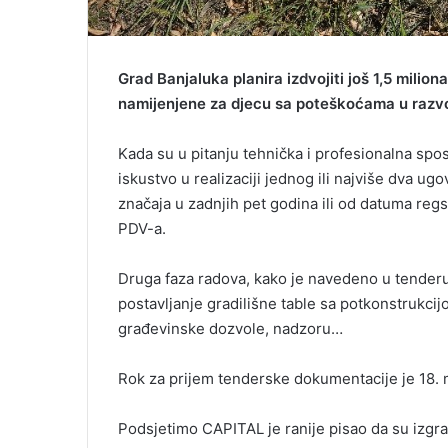
Grad Banjaluka planira izdvojiti još 1,5 mili
namijenjene za djecu sa poteškoćama u razv
Kada su u pitanju tehnička i profesionalna sp
iskustvo u realizaciji jednog ili najviše dva 
značaja u zadnjih pet godina ili od datuma regs
PDV-a.
Druga faza radova, kako je navedeno u tender
postavljanje gradilišne table sa potkonstrukcij
građevinske dozvole, nadzoru…
Rok za prijem tenderske dokumentacije je 18. 
Podsjetimo CAPITAL je ranije pisao da su izgra