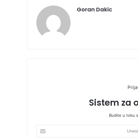
Goran Dakic
Prija
Sistem za 
Budite u toku 
U
n