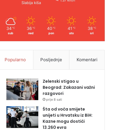
1.37 km/h
Slabija kiša
34
36
40
41
38
℃
℃
℃
℃
℃
sub
ned
pon
uto
sri
Popularno
Posljednje
Komentari
Zelenski stigao u
Beograd: Zakazani važni
razgovori
prije 8 sati
Šta od voća smijete
unijeti u Hrvatsku iz BiH:
Kazne mogu dostići
13.260 evra