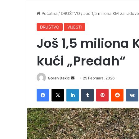
Početna
/
DRUŠTVO
/
Još 1,5 miliona KM za radove
DRUŠTVO
VIJESTI
Još 1,5 miliona
kući „Predah“
Goran Dakic
S
25 Februara, 2026
e
Facebook
X
LinkedIn
Tumblr
Pinterest
Reddit
VK
n
d
a
n
e
m
a