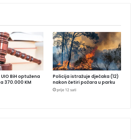
:
P
o
z
i
v
i
u
r
o
m
 UIO BiH optužena
Policija istražuje dječaka (12)
i
ila 370.000 KM
nakon četiri požara u parku
n
prije 12 sati
g
u
p
o
d
o
m
a