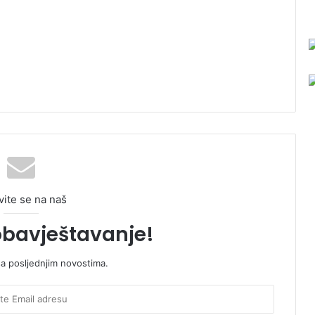
vite se na naš
obavještavanje!
sa posljednjim novostima.