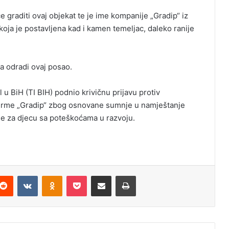
e graditi ovaj objekat te je ime kompanije „Gradip“ iz
 koja je postavljena kad i kamen temeljac, daleko ranije
da odradi ovaj posao.
u BiH (TI BIH) podnio krivičnu prijavu protiv
 firme „Gradip“ zbog osnovane sumnje u namještanje
e za djecu sa poteškoćama u razvoju.
Reddit
VKontakte
Odnoklassniki
Pocket
Podijeli putem Emaila
Odštampaj