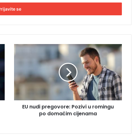
E
U
n
u
d
i
p
r
e
EU nudi pregovore: Pozivi u romingu
g
po domaćim cijenama
o
v
o
r
e