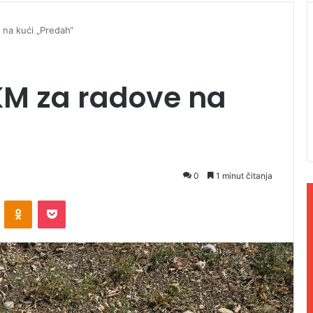
 na kući „Predah“
 KM za radove na
0
1 minut čitanja
ontakte
Odnoklassniki
Pocket