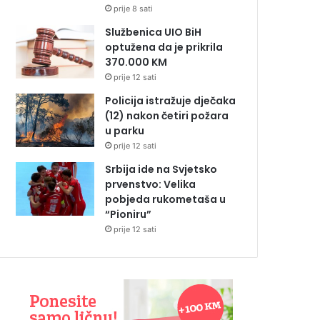
prije 8 sati
Službenica UIO BiH
optužena da je prikrila
370.000 KM
prije 12 sati
Policija istražuje dječaka
(12) nakon četiri požara
u parku
prije 12 sati
Srbija ide na Svjetsko
prvenstvo: Velika
pobjeda rukometaša u
“Pioniru”
prije 12 sati