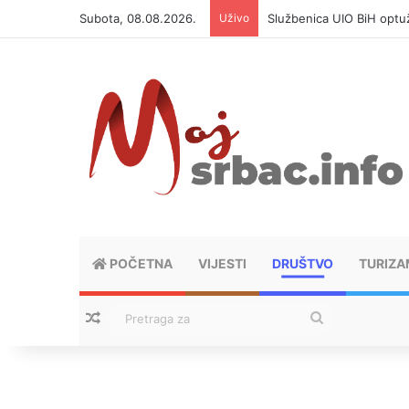
Subota, 08.08.2026.
Uživo
Policija istražuje dječak
POČETNA
VIJESTI
DRUŠTVO
TURIZA
Nasumični tekstovi
Pretraga
za