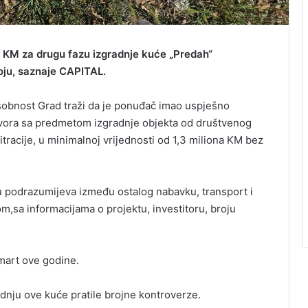
ona KM za drugu fazu izgradnje kuće „Predah“
oju, saznaje CAPITAL.
osobnost Grad traži da je ponuđač imao uspješno
ugovora sa predmetom izgradnje objekta od društvenog
itracije, u minimalnoj vrijednosti od 1,3 miliona KM bez
u podrazumijeva između ostalog nabavku, transport i
om,sa informacijama o projektu, investitoru, broju
mart ove godine.
dnju ove kuće pratile brojne kontroverze.