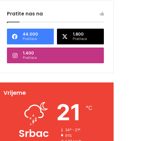
Pratite nas na
44.000
1.800
Pratilaca
Pratilaca
1.400
Pratilaca
Vrijeme
21
℃
Srbac
34º - 21º
91%