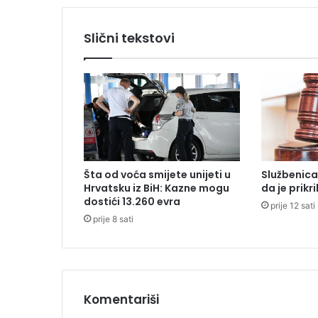
d
o
Slični tekstovi
m
:
Z
a
š
t
o
i
l
Šta od voća smijete unijeti u
Službenica
e
Hrvatsku iz BiH: Kazne mogu
da je prikr
g
dostići 13.260 evra
prije 12 sati
a
prije 8 sati
l
n
i
I
P
T
Komentariši
V