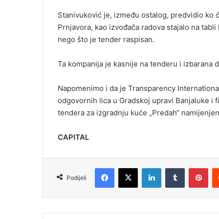
Stanivuković je, između ostalog, predvidio ko ć
Prnjavora, kao izvođača radova stajalo na tabli
nego što je tender raspisan.
Ta kompanija je kasnije na tenderu i izbarana 
Napomenimo i da je Transparency International 
odgovornih lica u Gradskoj upravi Banjaluke i
tendera za izgradnju kuće „Predah“ namijenjen
CAPITAL
Facebook
X
LinkedIn
Tumblr
Pinterest
Podijeli