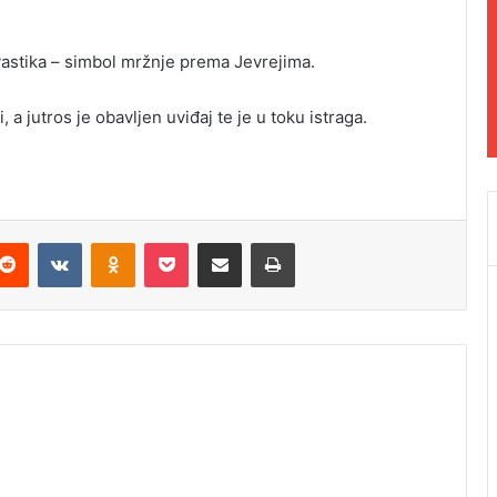
vastika – simbol mržnje prema Jevrejima.
i, a jutros je obavljen uviđaj te je u toku istraga.
Reddit
VKontakte
Odnoklassniki
Pocket
Podijeli putem Emaila
Odštampaj