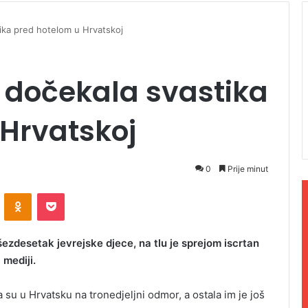
ika pred hotelom u Hrvatskoj
 dočekala svastika
Hrvatskoj
0
Prije minut
ontakte
Odnoklassniki
Pocket
šezdesetak jevrejske djece, na tlu je sprejom iscrtan
 mediji.
 su u Hrvatsku na tronedjeljni odmor, a ostala im je još