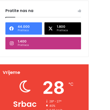
Pratite nas na
44.000
1.800
Pratilaca
Pratilaca
1.400
Pratilaca
Vrijeme
28
℃
Srbac
28º - 27º
40%