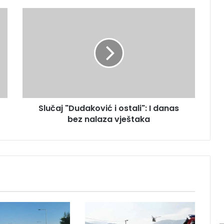
S
l
u
č
a
j
"
D
u
Slučaj "Dudaković i ostali": I danas
d
bez nalaza vještaka
a
k
o
v
i
ć
i
o
s
t
a