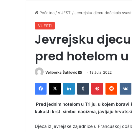
Početna
/
VIJESTI
/
Jevrejsku djecu dočekala svast
VIJESTI
Jevrejsku djecu
pred hotelom u 
Veliborka Šutilović
S
18 Jula, 2022
e
Facebook
X
LinkedIn
Tumblr
Pinterest
Reddit
VK
n
d
a
Pred jednim hotelom u Trilju, u kojem boravi 
n
kukasti krst, simbol nacizma, javljaju hrvatski
e
m
Djeca iz jevrejske zajednice u Francuskoj došla
a