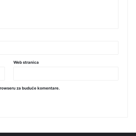
e
š
t
a
k
a
Web stranica
browseru za buduće komentare.