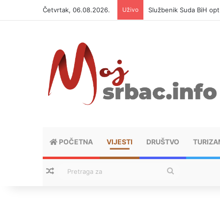
Četvrtak, 06.08.2026.
Uživo
Službenik Suda BiH op
POČETNA
VIJESTI
DRUŠTVO
TURIZA
Nasumični tekstovi
Pretraga
za