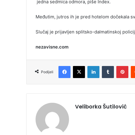
jedna sedmica odmora, piše Index.
i
l
Međutim, jutros ih je pred hotelom dočekala s
Slučaj je prijavljen splitsko-dalmatinskoj policij
nezavisne.com
Facebook
X
LinkedIn
Tumblr
Pinterest
Podijeli
Veliborka Šutilović