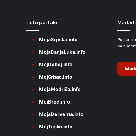
e
r
Lista portala
Market
n
a
MojaSrpska.info
Pogledajt
t
na dugme
i
MojaBanjaLuka.info
v
MojDoboj.info
e
Mark
MojSrbac.info
:
MojaModriča.info
MojBrod.info
MojaDerventa.info
MojTeslić.info