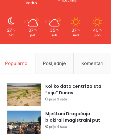
0.65 km/h
Vedro
27
37
35
37
40
℃
℃
℃
℃
℃
čet
pet
sub
ned
pon
Popularno
Posljednje
Komentari
Koliko data centri zaista
“piju” Dunav
prije 3 sata
Mještani Dragočaja
blokirali magistralni put
prije 4 sata