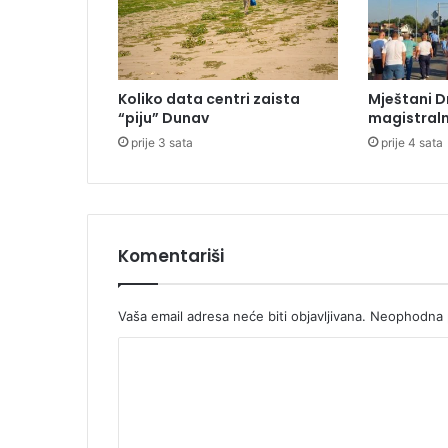
l
u
j
a
Koliko data centri zaista
Mještani D
-
“piju” Dunav
magistraln
k
prije 3 sata
prije 4 sata
o
m
u
n
i
k
Komentariši
a
c
i
Vaša email adresa neće biti objavljivana.
Neophodna p
o
K
n
i
o
s
m
i
s
e