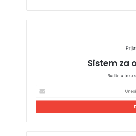
Prija
Sistem za 
Budite u toku 
U
n
e
s
i
t
e
E