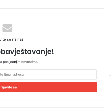
vite se na naš
obavještavanje!
sa posljednjim novostima.