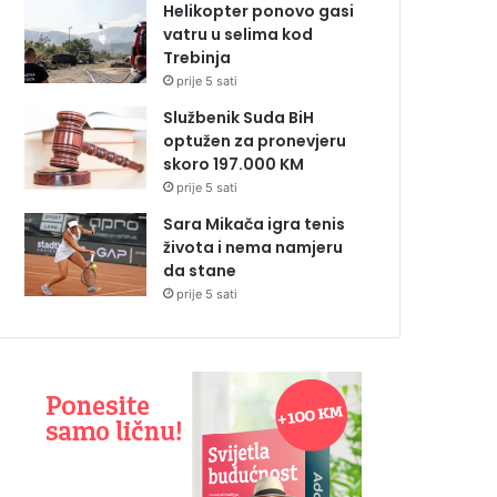
Helikopter ponovo gasi
vatru u selima kod
Trebinja
prije 5 sati
Službenik Suda BiH
optužen za pronevjeru
skoro 197.000 KM
prije 5 sati
Sara Mikača igra tenis
života i nema namjeru
da stane
prije 5 sati