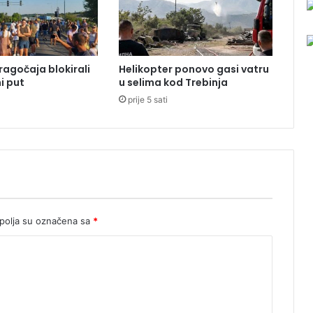
l
i
"
:
ragočaja blokirali
Helikopter ponovo gasi vatru
I
i put
u selima kod Trebinja
d
prije 5 sati
a
n
a
s
b
e
z
n
a
olja su označena sa
*
l
a
z
a
v
j