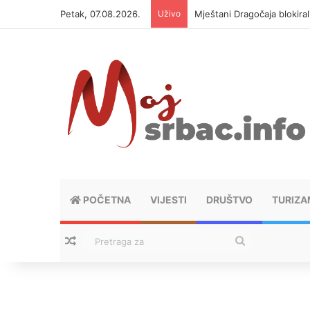
Petak, 07.08.2026.
Uživo
Mještani Dragočaja blokiral
POČETNA
VIJESTI
DRUŠTVO
TURIZA
Nasumični tekstovi
Pretraga
za