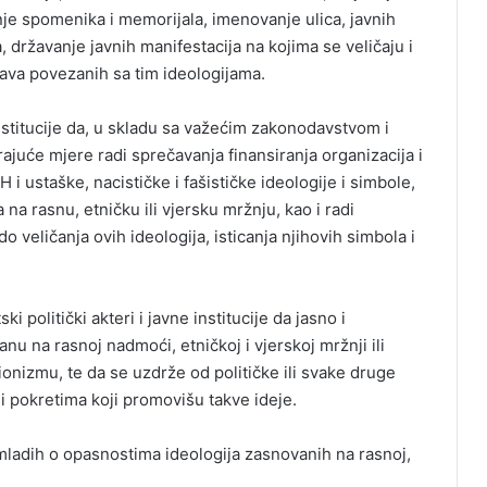
zanje spomenika i memorijala, imenovanje ulica, javnih
a, državanje javnih manifestacija na kojima se veličaju i
rava povezanih sa tim ideologijama.
nstitucije da, u skladu sa važećim zakonodavstvom i
e mjere radi sprečavanja finansiranja organizacija i
i ustaške, nacističke i fašističke ideologije i simbole,
na rasnu, etničku ili vjersku mržnju, kao i radi
o veličanja ovih ideologija, isticanja njihovih simbola i
 politički akteri i javne institucije da jasno i
 na rasnoj nadmoći, etničkoj i vjerskoj mržnji ili
ionizmu, te da se uzdrže od političke ili svake druge
i pokretima koji promovišu takve ideje.
mladih o opasnostima ideologija zasnovanih na rasnoj,