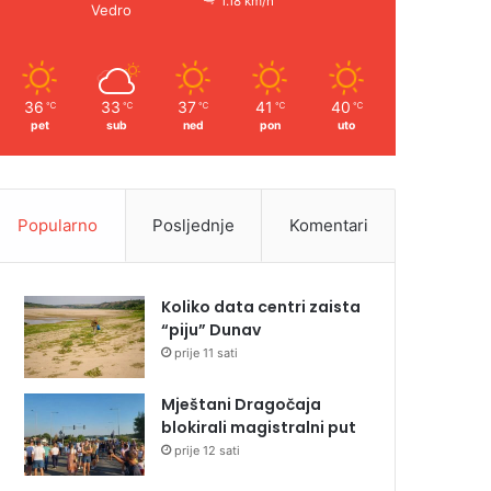
1.18 km/h
Vedro
36
33
37
41
40
℃
℃
℃
℃
℃
pet
sub
ned
pon
uto
Popularno
Posljednje
Komentari
Koliko data centri zaista
“piju” Dunav
prije 11 sati
Mještani Dragočaja
blokirali magistralni put
prije 12 sati