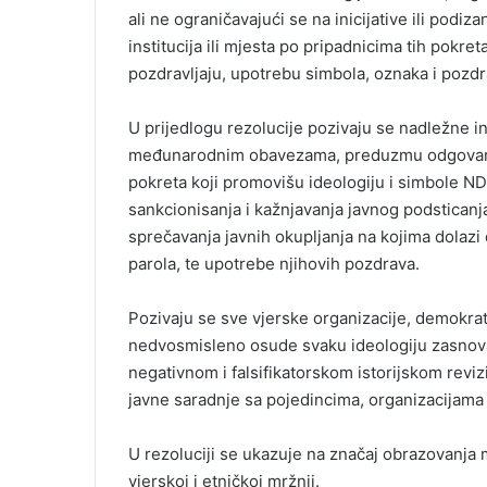
ali ne ograničavajući se na inicijative ili podi
institucija ili mjesta po pripadnicima tih pokret
pozdravljaju, upotrebu simbola, oznaka i pozd
U prijedlogu rezolucije pozivaju se nadležne i
međunarodnim obavezama, preduzmu odgovarajuć
pokreta koji promovišu ideologiju i simbole NDH 
sankcionisanja i kažnjavanja javnog podsticanja 
sprečavanja javnih okupljanja na kojima dolazi d
parola, te upotrebe njihovih pozdrava.
Pozivaju se sve vjerske organizacije, demokratski
nedvosmisleno osude svaku ideologiju zasnovanu
negativnom i falsifikatorskom istorijskom reviz
javne saradnje sa pojedincima, organizacijama 
U rezoluciji se ukazuje na značaj obrazovanja 
vjerskoj i etničkoj mržnji.