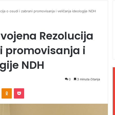
ja o osudi i zabrani promovisanja i veličanja ideologije NDH
vojena Rezolucija
ni promovisanja i
ogije NDH
0
3 minuta čitanja
ontakte
Odnoklassniki
Pocket