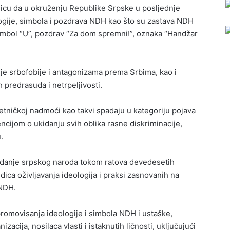
icu da u okruženju Republike Srpske u posljednje
ologije, simbola i pozdrava NDH kao što su zastava NDH
simbol “U”, pozdrav “Za dom spremni!”, oznaka “Handžar
je srbofobije i antagonizama prema Srbima, kao i
 predrasuda i netrpeljivosti.
i etničkoj nadmoći kao takvi spadaju u kategoriju pojava
ijom o ukidanju svih oblika rasne diskriminacije,
.
tradanje srpskog naroda tokom ratova devedesetih
edica oživljavanja ideologija i praksi zasnovanih na
 NDH.
 promovisanja ideologije i simbola NDH i ustaške,
izacija, nosilaca vlasti i istaknutih ličnosti, uključujući