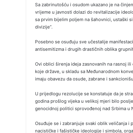
Sa zabrinutošću i osudom ukazano je na činjen
vrijeme u javnosti dolazi do revitalizacije ide
sa prvim bijelim poljem na šahovnici, ustaški 
divizije”.
Posebno se osuđuju sve učestalije manifestaci
antisemitizma i drugih drastičnih oblika grupnih
Ovi oblici širenja ideja zasnovanih na rasnoj il
koje države, u skladu sa Međunarodnom konvenc
imaju obavezu da osude, zabrane i sankcionišu
U prijedlogu rezolucije se konstatuje da je s
godina prošlog vijeka u velikoj mjeri bilo poslj
genocidnoj politici sprovođenoj nad Srbima u
Osuđuje se i zabranjuje svaki oblik veličanja i
nacističke i fašističke ideologije i simbola, organ