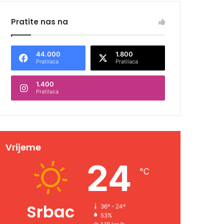
Pratite nas na
44.000
1.800
Pratilaca
Pratilaca
1.400
Pratilaca
Vrijeme
24
℃
Srbac
36º - 24º
53%