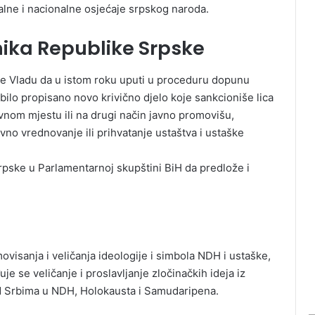
oralne i nacionalne osjećaje srpskog naroda.
ika Republike Srpske
e Vladu da u istom roku uputi u proceduru dopunu
ilo propisano novo krivično djelo koje sankcioniše lica
vnom mjestu ili na drugi način javno promovišu,
ivno vrednovanje ili prihvatanje ustaštva i ustaške
Srpske u Parlamentarnoj skupštini BiH da predlože i
ovisanja i veličanja ideologije i simbola NDH i ustaške,
uje se veličanje i proslavljanje zločinačkih ideja iz
d Srbima u NDH, Holokausta i Samudaripena.