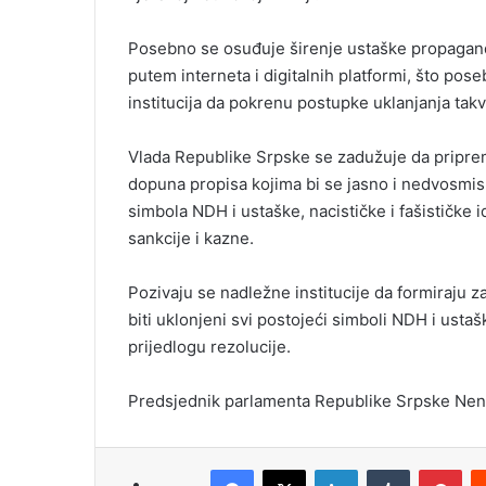
Posebno se osuđuje širenje ustaške propagande
putem interneta i digitalnih platformi, što pos
institucija da pokrenu postupke uklanjanja takvo
Vlada Republike Srpske se zadužuje da priprem
dopuna propisa kojima bi se jasno i nedvosmisl
simbola NDH i ustaške, nacističke i fašističke 
sankcije i kazne.
Pozivaju se nadležne institucije da formiraju 
biti uklonjeni svi postojeći simboli NDH i ustašk
prijedlogu rezolucije.
Predsjednik parlamenta Republike Srpske Nena
Facebook
X
LinkedIn
Tumblr
Pinterest