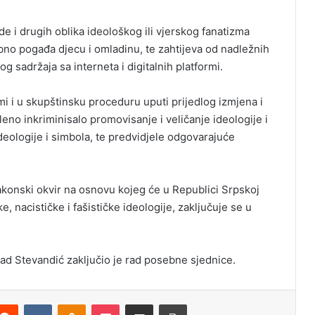
 i drugih oblika ideološkog ili vjerskog fanatizma
ebno pogađa djecu i omladinu, te zahtijeva od nadležnih
g sadržaja sa interneta i digitalnih platformi.
i i u skupštinsku proceduru uputi prijedlog izmjena i
eno inkriminisalo promovisanje i veličanje ideologije i
ideologije i simbola, te predvidjele odgovarajuće
zakonski okvir na osnovu kojeg će u Republici Srpskoj
e, nacističke i fašističke ideologije, zaključuje se u
d Stevandić zaključio je rad posebne sjednice.
Reddit
VKontakte
Odnoklassniki
Pocket
Podijeli putem Emaila
Odštampaj