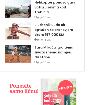
Helikopter ponovo gasi
vatru u selima kod
Trebinja
prije 13 sati
Službenik Suda BiH
optužen za pronevjeru
skoro 197.000 KM
prije 13 sati
Sara Mikača igra tenis
života i nema namjeru
da stane
prije 13 sati