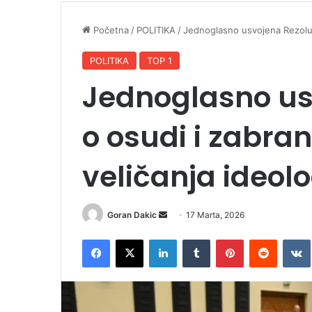
Početna
/
POLITIKA
/
Jednoglasno usvojena Rezoluci
POLITIKA
TOP 1
Jednoglasno us
o osudi i zabra
veličanja ideol
Goran Dakic
S
17 Marta, 2026
e
Facebook
X
LinkedIn
Tumblr
Pinterest
Reddit
VK
n
d
a
n