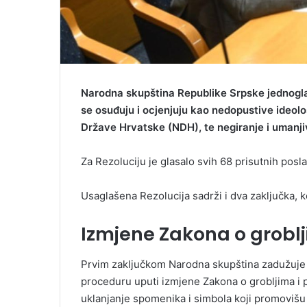
Narodna skupština Republike Srpske jednogla
se osuđuju i ocjenjuju kao nedopustive ideološ
Države Hrvatske (NDH), te negiranje i umanj
Za Rezoluciju je glasalo svih 68 prisutnih posla
Usaglašena Rezolucija sadrži i dva zaključka, 
Izmjene Zakona o grobl
Prvim zaključkom Narodna skupština zadužuje V
proceduru uputi izmjene Zakona o grobljima i p
uklanjanje spomenika i simbola koji promovišu i