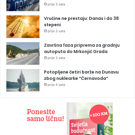
prije 3 sata
Vrućine ne prestaju: Danas i do 38
stepeni
prije 3 sata
Završna faza priprema za gradnju
autoputa do Mrkonjić Grada
prije 3 sata
Potopljene četiri barže na Dunavu
zbog nuklearke “Černavoda”
prije 4 sata