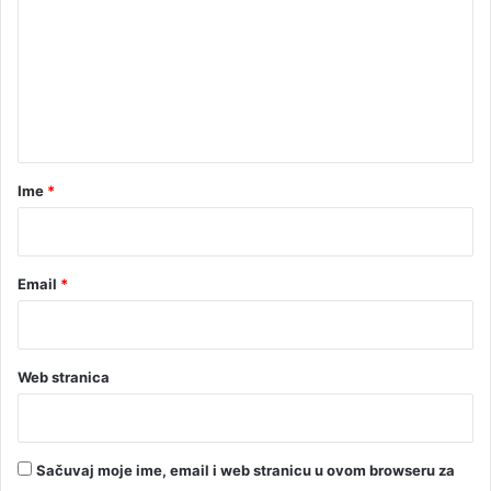
m
e
n
t
a
r
Ime
*
*
Email
*
Web stranica
Sačuvaj moje ime, email i web stranicu u ovom browseru za