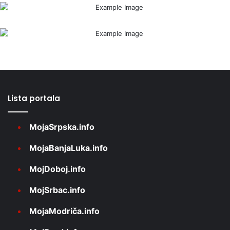
Lista portala
MojaSrpska.info
MojaBanjaLuka.info
MojDoboj.info
MojSrbac.info
MojaModriča.info