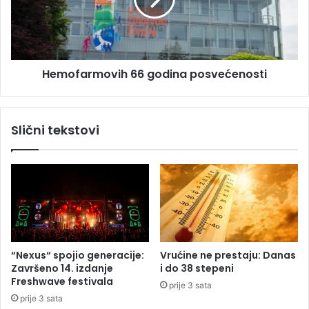
f
o
a
n
r
u
m
l
o
e
Hemofarmovih 66 godina posvećenosti
v
t
i
i
h
o
6
Slični tekstovi
u
6
v
g
r
o
t
d
l
i
o
n
g
a
,
p
p
o
“Nexus“ spojio generacije:
Vrućine ne prestaju: Danas
e
s
Završeno 14. izdanje
i do 38 stepeni
t
v
Freshwave festivala
prije 3 sata
o
e
prije 3 sata
r
ć