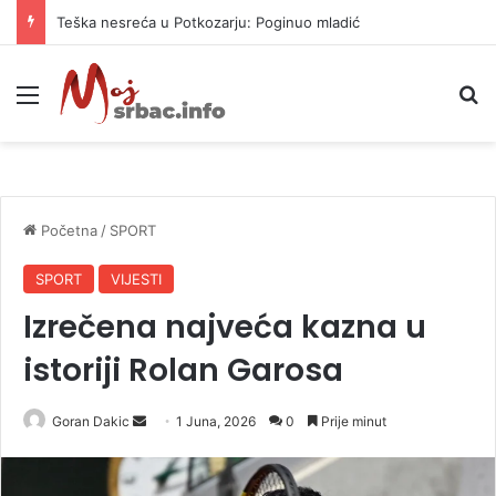
Teška nesreća u Potkozarju: Poginuo mladić
Meni
P
Početna
/
SPORT
SPORT
VIJESTI
Izrečena najveća kazna u
istoriji Rolan Garosa
Goran Dakic
S
1 Juna, 2026
0
Prije minut
e
n