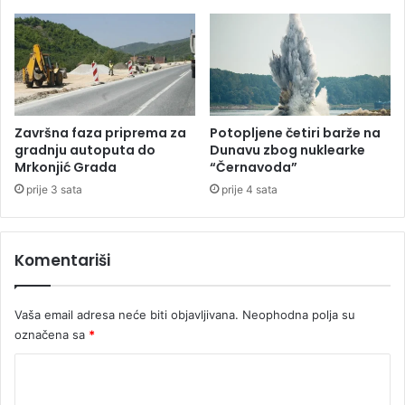
o
e
p
n
o
o
v
s
r
t
i
i
j
Završna faza priprema za
Potopljene četiri barže na
e
gradnju autoputa do
Dunavu zbog nuklearke
đ
Mrkonjić Grada
“Černavoda”
e
prije 3 sata
prije 4 sata
n
i
h
Komentariši
Vaša email adresa neće biti objavljivana.
Neophodna polja su
označena sa
*
K
o