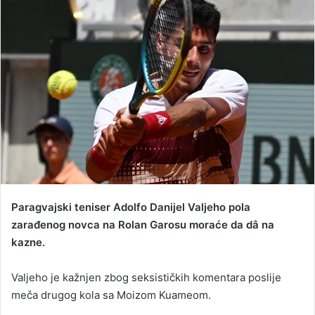
d
a
n
e
m
a
i
l
Paragvajski teniser Adolfo Danijel Valjeho pola
zarađenog novca na Rolan Garosu moraće da dâ na
kazne.
Valjeho je kažnjen zbog seksističkih komentara poslije
meča drugog kola sa Moizom Kuameom.