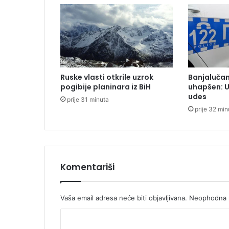
t
r
a
d
a
l
e
Ruske vlasti otkrile uzrok
Banjaluča
o
pogibije planinara iz BiH
uhapšen: 
s
udes
prije 31 minuta
o
prije 32 min
b
e
n
a
đ
e
Komentariši
n
e
n
Vaša email adresa neće biti objavljivana.
Neophodna p
a
K
o