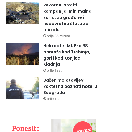
Rekordni profiti
kompanija, minimalna
korist za građane i
nepovratna šteta za
prirodu
prije 36 minuta
Helikopter MUP-a RS
pomaže kod Trebinja,
gori i kod Konjica i
Kladnja
prije 1 sat
Bačen molotovljev
koktel na poznati hotel u
Beogradu
prije 1 sat