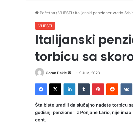
Početna
/
VIJESTI
/
Italijanski penzioner vratio Srb
VIJESTI
Italijanski penz
torbicu sa skor
Goran Dakic
S
9 Jula, 2023
e
Facebook
X
LinkedIn
Tumblr
Pinterest
Reddit
VK
n
d
a
Šta biste uradili da slučajno nađete torbicu 
n
godišnji penzioner iz Ponjane Lario, nije ima
e
cent.
m
a