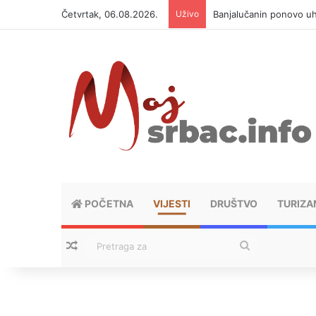
Četvrtak, 06.08.2026.
Uživo
Banjalučanin ponovo u
POČETNA
VIJESTI
DRUŠTVO
TURIZA
Nasumični tekstovi
Pretraga
za