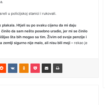
a.
reli u policijskoj stanici i rukovali.
 plakala. Htjeli su po svaku cijenu da mi daju
e činilo da sam nešto posebno uradio, jer mi se činilo
šljao šta bih mogao sa tim. Živim od svoje penzije i
emlji sigurno nije malo, ali nisu bili moji –
rekao je
Reddit
VKontakte
Odnoklassniki
Pocket
Podijeli putem Emaila
Odštampaj