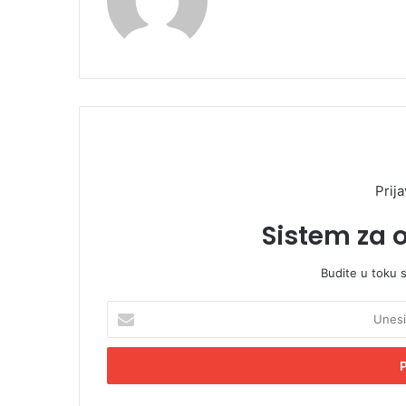
Prija
Sistem za 
Budite u toku 
U
n
e
s
i
t