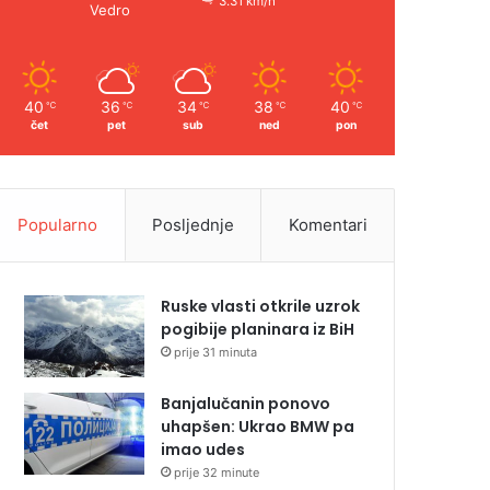
3.31 km/h
Vedro
40
36
34
38
40
℃
℃
℃
℃
℃
čet
pet
sub
ned
pon
Popularno
Posljednje
Komentari
Ruske vlasti otkrile uzrok
pogibije planinara iz BiH
prije 31 minuta
Banjalučanin ponovo
uhapšen: Ukrao BMW pa
imao udes
prije 32 minute