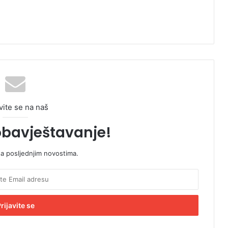
vite se na naš
obavještavanje!
sa posljednjim novostima.