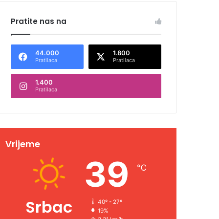
Pratite nas na
44.000
1.800
Pratilaca
Pratilaca
1.400
Pratilaca
Vrijeme
39
℃
Srbac
40º - 27º
19%