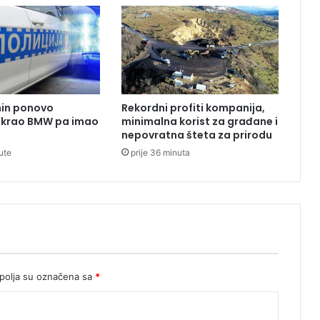
u
m
n
j
i
č
e
nin ponovo
Rekordni profiti kompanija,
n
Ukrao BMW pa imao
minimalna korist za građane i
z
nepovratna šteta za prirodu
a
ute
prije 36 minuta
p
o
k
u
š
a
j
u
b
olja su označena sa
*
i
s