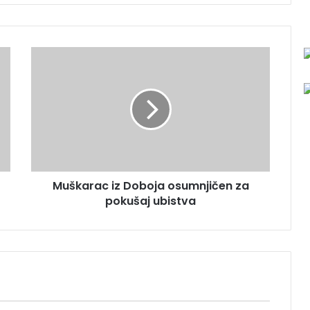
M
u
š
k
a
r
a
c
i
Muškarac iz Doboja osumnjičen za
z
pokušaj ubistva
D
o
b
o
j
a
o
s