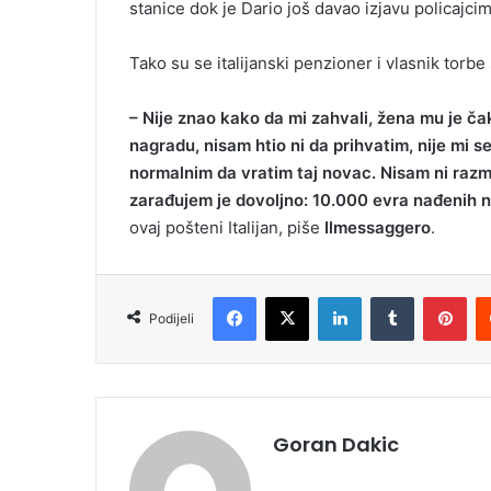
stanice dok je Dario još davao izjavu policajcim
Tako su se italijanski penzioner i vlasnik torbe s
– Nije znao kako da mi zahvali, žena mu je čak
nagradu, nisam htio ni da prihvatim, nije mi s
normalnim da vratim taj novac. Nisam ni razmi
zarađujem je dovoljno: 10.000 evra nađenih na z
ovaj pošteni Italijan, piše
Ilmessaggero
.
Facebook
X
LinkedIn
Tumblr
Pinterest
Podijeli
Goran Dakic