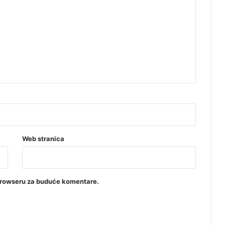
t
v
a
Web stranica
browseru za buduće komentare.