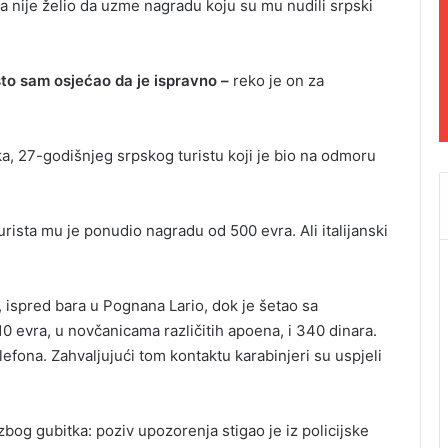
 nije želio da uzme nagradu koju su mu nudili srpski
što sam osjećao da je ispravno –
reko je on za
ika, 27-godišnjeg srpskog turistu koji je bio na odmoru
rista mu je ponudio nagradu od 500 evra. Ali italijanski
, ispred bara u Pognana Lario, dok je šetao sa
0 evra, u novčanicama različitih apoena, i 340 dinara.
efona. Zahvaljujući tom kontaktu karabinjeri su uspjeli
zbog gubitka: poziv upozorenja stigao je iz policijske