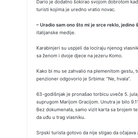
Dario je dodatno šokirao svojom dobrotom kada
i
turisti kojima je uredno vratio novac.
l
– Uradio sam ono što mi je srce reklo, jedino 
italijanske medije.
Karabinjeri su uspjeli da lociraju njenog vlasn
sa ženom i dvoje djece na jezeru Komo.
Kako bi mu se zahvalio na plemenitom gestu, tu
penzioner odgovorio je Srbima: “Ne, hvala”.
63-godišnjak je pronašao torbicu uveče 5. jula
suprugom Marijom Gracijom. Unutra je bilo 9.11
Bez dokumenata, samo vizit karta sa brojem tel
da uđu u trag vlasniku.
Srpski turista gotovo da nije stigao da očajava 