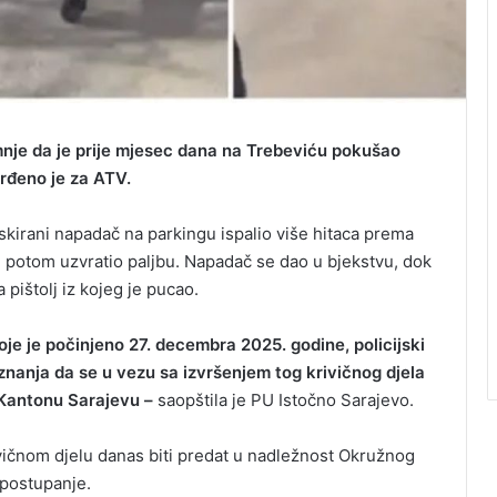
mnje da je prije mjesec dana na Trebeviću pokušao
vrđeno je za ATV.
kirani napadač na parkingu ispalio više hitaca prema
e potom uzvratio paljbu. Napadač se dao u bjekstvu, dok
 pištolj iz kojeg je pucao.
oje je počinjeno 27. decembra 2025. godine, policijski
znanja da se u vezu sa izvršenjem tog krivičnog djela
u Kantonu Sarajevu –
saopštila je PU Istočno Sarajevo.
ivičnom djelu danas biti predat u nadležnost Okružnog
 postupanje.