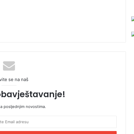
vite se na naš
obavještavanje!
sa posljednjim novostima.