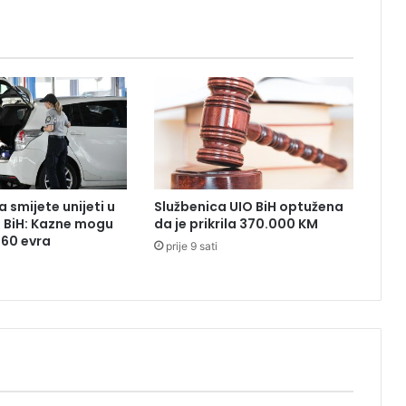
a
v
i
l
a
z
a
v
o
z
 smijete unijeti u
Službenica UIO BiH optužena
a
z BiH: Kazne mogu
da je prikrila 370.000 KM
č
260 evra
prije 9 sati
e
k
a
m
i
o
n
a
: