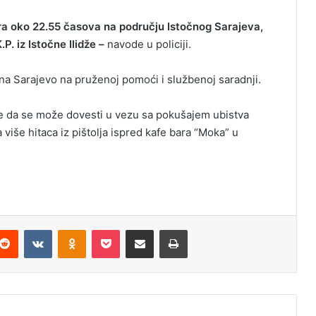
ra oko 22.55 časova na području Istočnog Sarajeva,
. iz Istočne Ilidže –
navode u policiji.
a Sarajevo na pruženoj pomoći i službenoj saradnji.
e da se može dovesti u vezu sa pokušajem ubistva
a više hitaca iz pištolja ispred kafe bara “Moka” u
Reddit
VKontakte
Odnoklassniki
Pocket
Podijeli putem Emaila
Odštampaj