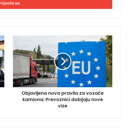
O
b
j
a
v
l
j
e
n
Objavljena nova pravila za vozače
a
kamiona: Prevoznici dobijaju nove
n
o
vize
v
a
p
r