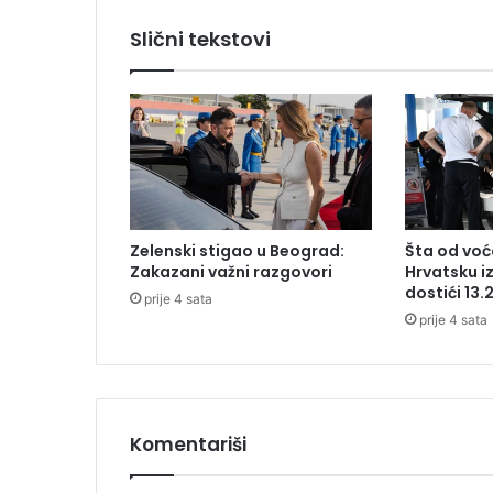
t
Slični tekstovi
r
a
d
a
n
j
e
t
r
Zelenski stigao u Beograd:
Šta od voća
i
Zakazani važni razgovori
Hrvatsku i
c
dostići 13.
prije 4 sata
i
prije 4 sata
v
i
l
a
n
i
Komentariši
j
e