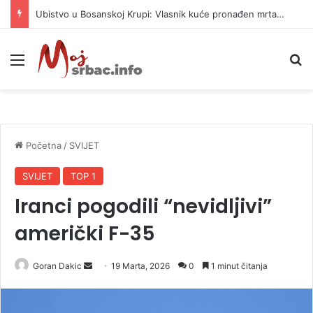
Ubistvo u Bosanskoj Krupi: Vlasnik kuće pronađen mrtav, uhapšen osumnjičeni
Meni
P
Početna
/
SVIJET
SVIJET
TOP 1
Iranci pogodili “nevidljivi”
američki F-35
Goran Dakic
S
19 Marta, 2026
0
1 minut čitanja
e
n