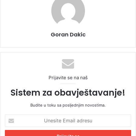
Goran Dakic
Prijavite se na naš
Sistem za obavještavanje!
Budite u toku sa posljednjim novostima.
U
n
e