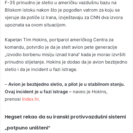
F-35 prinudno je sletio u američku vazdušnu bazu na
Bliskom istoku nakon što je pogođen vatrom za koju se
vjeruje da potiče iz Irana, izvještavaju za CNN dva izvora
upoznata sa ovom situacijom.
Kapetan Tim Hokins, portparol američkog Centra za
komandu, potvrdio je da je stelt avion pete generacije
„izvodio borbenu misiju iznad Irana“ kada je morao izvršiti
prinudno slijetanje. Hokins je dodao da je avion bezbjedno
sletio i da je incident u fazi istrage.
–
Avion je bezbjedno sletio, a pilot je u stabilnom stanju.
Ovaj incident je u fazi istrage –
naveo je Hokins,
prenosi
Index.hr
.
Hegset rekao da su iranski protivvazdušni sistemi
„potpuno uništeni“