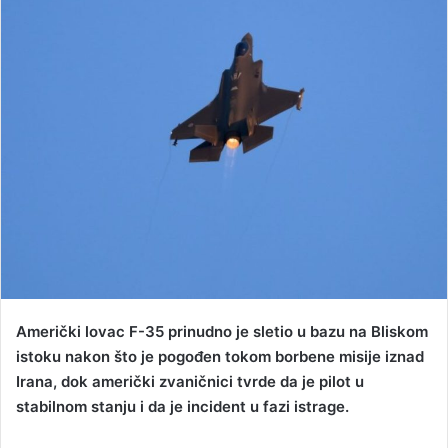
d
a
n
e
m
a
i
l
Američki lovac F-35 prinudno je sletio u bazu na Bliskom
istoku nakon što je pogođen tokom borbene misije iznad
Irana, dok američki zvaničnici tvrde da je pilot u
stabilnom stanju i da je incident u fazi istrage.