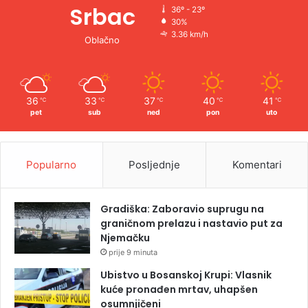
Srbac
36º - 23º
30%
3.36 km/h
Oblačno
36
33
37
40
41
℃
℃
℃
℃
℃
pet
sub
ned
pon
uto
Popularno
Posljednje
Komentari
Gradiška: Zaboravio suprugu na
graničnom prelazu i nastavio put za
Njemačku
prije 9 minuta
Ubistvo u Bosanskoj Krupi: Vlasnik
kuće pronađen mrtav, uhapšen
osumnjičeni