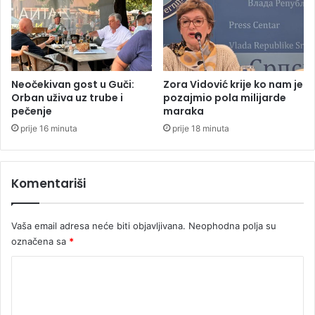
Neočekivan gost u Guči:
Zora Vidović krije ko nam je
Orban uživa uz trube i
pozajmio pola milijarde
pečenje
maraka
prije 16 minuta
prije 18 minuta
Komentariši
Vaša email adresa neće biti objavljivana.
Neophodna polja su
označena sa
*
K
o
m