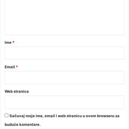
e
n
t
a
r
Ime
*
*
Email
*
Web stranica
Sačuvaj moje ime, email i web stranicu u ovom browseru za
buduće komentare.