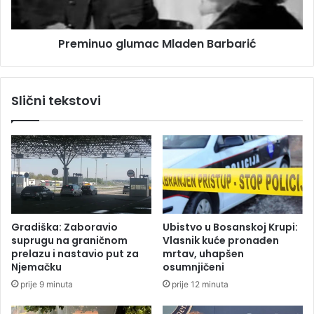
k
o
o
g
Preminuo glumac Mladen Barbarić
m
l
a
u
e
m
r
a
Slični tekstovi
o
c
d
M
r
l
o
a
m
d
u
e
n
B
a
Gradiška: Zaboravio
Ubistvo u Bosanskoj Krupi:
r
suprugu na graničnom
Vlasnik kuće pronađen
b
prelazu i nastavio put za
mrtav, uhapšen
a
Njemačku
osumnjičeni
r
prije 9 minuta
prije 12 minuta
i
ć