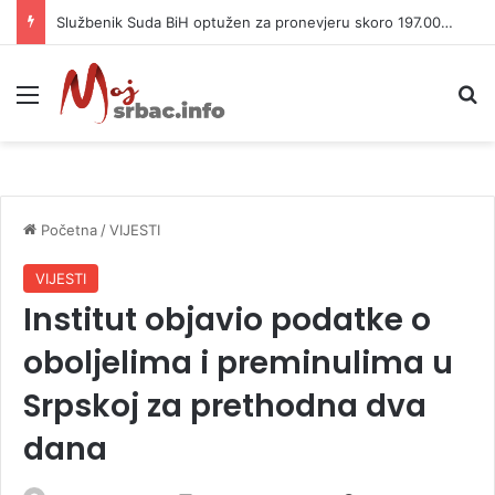
Službenik Suda BiH optužen za pronevjeru skoro 197.000 KM
Meni
P
Početna
/
VIJESTI
VIJESTI
Institut objavio podatke o
oboljelima i preminulima u
Srpskoj za prethodna dva
dana