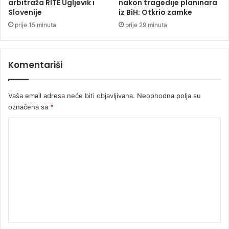
v
arbitraža RITE Ugljevik i
nakon tragedije planinara
n
Slovenije
iz BiH: Otkrio zamke
e
o
z
prije 15 minuta
prije 29 minuta
p
d
e
e
n
Komentariši
u
Vaša email adresa neće biti objavljivana.
Neophodna polja su
označena sa
*
K
o
m
e
n
t
a