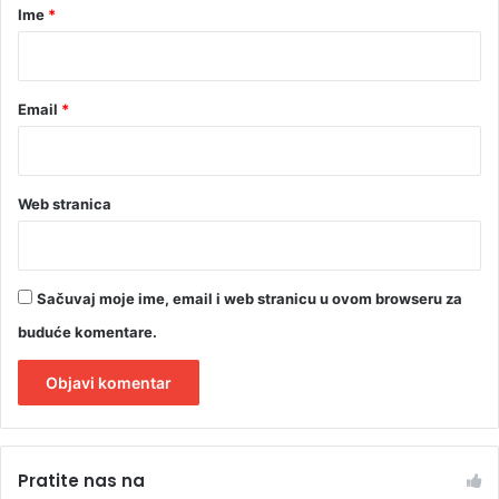
r
Ime
*
*
Email
*
Web stranica
Sačuvaj moje ime, email i web stranicu u ovom browseru za
buduće komentare.
A
l
Pratite nas na
t