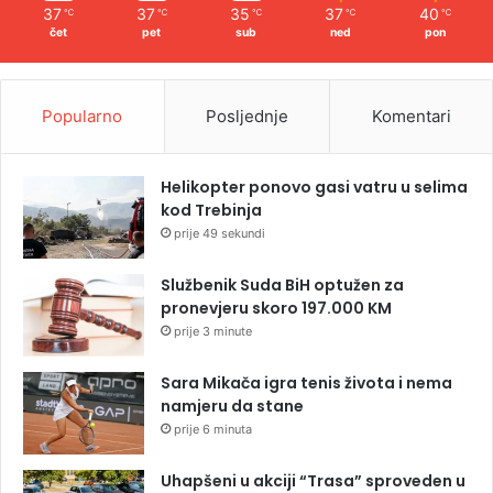
37
37
35
37
40
℃
℃
℃
℃
℃
čet
pet
sub
ned
pon
Popularno
Posljednje
Komentari
Helikopter ponovo gasi vatru u selima
kod Trebinja
prije 49 sekundi
Službenik Suda BiH optužen za
pronevjeru skoro 197.000 KM
prije 3 minute
Sara Mikača igra tenis života i nema
namjeru da stane
prije 6 minuta
Uhapšeni u akciji “Trasa” sproveden u