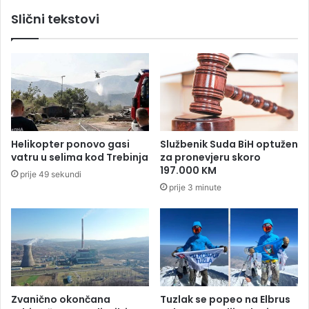
k
i
Slični tekstovi
u
t
č
i
e
v
s
n
t
o
v
o
u
d
j
l
e
a
Helikopter ponovo gasi
Službenik Suda BiH optužen
n
z
vatru u selima kod Trebinja
za pronevjeru skoro
a
i
197.000 KM
prije 49 sekundi
A
i
prije 3 minute
u
z
s
C
t
r
r
v
a
e
l
n
i
e
j
z
Zvanično okončana
Tuzlak se popeo na Elbrus
a