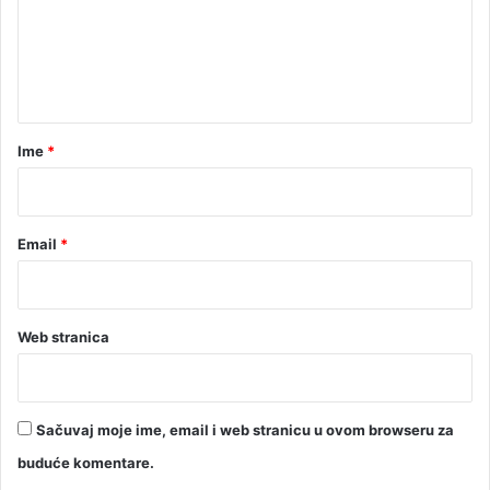
t
e
p
n
r
t
e
m
a
n
r
i
Ime
*
n
*
a
Email
*
Web stranica
Sačuvaj moje ime, email i web stranicu u ovom browseru za
buduće komentare.