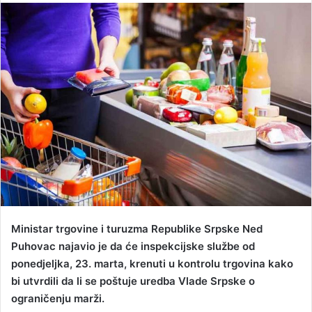
n
d
a
n
e
m
a
i
l
Ministar trgovine i turuzma Republike Srpske Ned
Puhovac najavio je da će inspekcijske službe od
ponedjeljka, 23. marta, krenuti u kontrolu trgovina kako
bi utvrdili da li se poštuje uredba Vlade Srpske o
ograničenju marži.