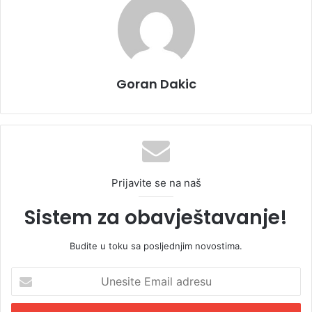
Goran Dakic
Prijavite se na naš
Sistem za obavještavanje!
Budite u toku sa posljednjim novostima.
U
n
e