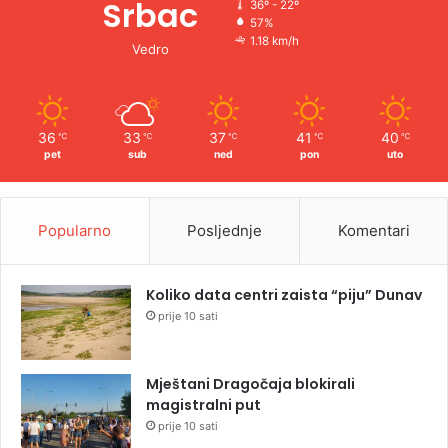
Srbac
36º - 22º
57%
1.18 km/h
Vedro
36
33
37
41
40
℃
℃
℃
℃
℃
pet
sub
ned
pon
uto
Popularno
Posljednje
Komentari
Koliko data centri zaista “piju” Dunav
prije 10 sati
Mještani Dragočaja blokirali
magistralni put
prije 10 sati