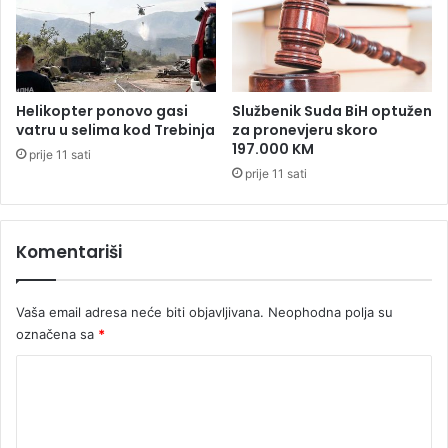
o
t
p
u
š
Helikopter ponovo gasi
Službenik Suda BiH optužen
t
vatru u selima kod Trebinja
za pronevjeru skoro
a
197.000 KM
prije 11 sati
n
prije 11 sati
j
e
r
Komentariši
a
d
n
Vaša email adresa neće biti objavljivana.
Neophodna polja su
i
k
označena sa
*
a
K
b
e
o
z
m
o