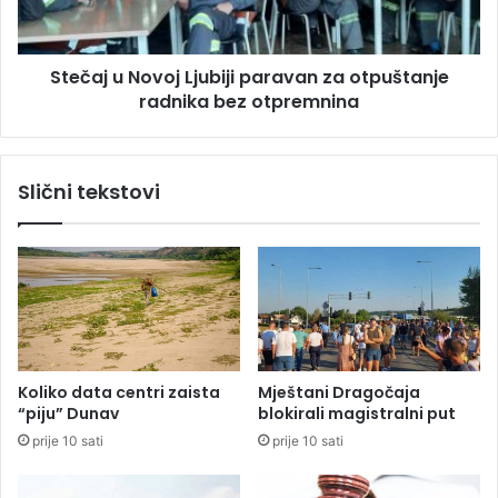
e
u
r
N
i
o
Stečaj u Novoj Ljubiji paravan za otpuštanje
l
v
a
radnika bez otpremnina
o
c
j
a
L
B
j
Slični tekstovi
a
u
n
b
k
i
e
j
S
i
r
p
p
a
s
r
k
a
Koliko data centri zaista
Mještani Dragočaja
e
v
“piju” Dunav
blokirali magistralni put
a
prije 10 sati
prije 10 sati
n
z
a