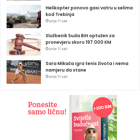
Helikopter ponovo gasi vatru u selima
kod Trebinja
prije 11 sati
Službenik Suda BiH optužen za
pronevjeru skoro 197.000 KM
prije 11 sati
Sara Mikača igra tenis života i nema
namjeru da stane
prije 11 sati