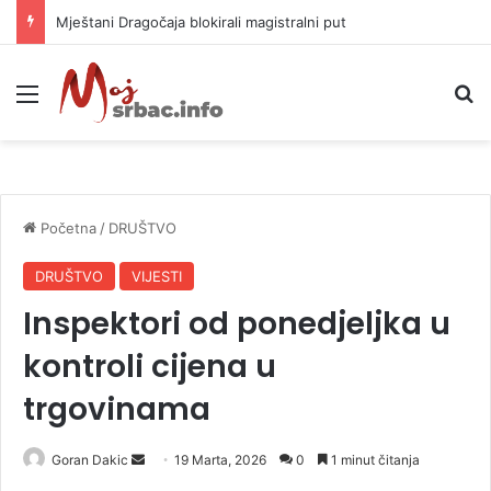
Helikopter ponovo gasi vatru u selima kod Trebinja
Meni
P
Početna
/
DRUŠTVO
DRUŠTVO
VIJESTI
Inspektori od ponedjeljka u
kontroli cijena u
trgovinama
Goran Dakic
S
19 Marta, 2026
0
1 minut čitanja
e