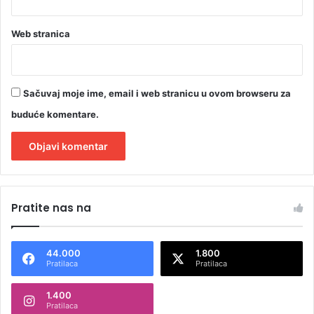
t
a
Web stranica
Sačuvaj moje ime, email i web stranicu u ovom browseru za
buduće komentare.
A
l
Pratite nas na
t
e
44.000
1.800
r
Pratilaca
Pratilaca
n
1.400
a
Pratilaca