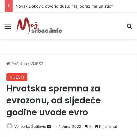
Novak Đoković otvorio dušu: “Taj poraz me uništio”
Meni
P
Početna
/
VIJESTI
VIJESTI
Hrvatska spremna za
evrozonu, od sljedeće
godine uvode evro
Veliborka Šutilović
S
1 Juna, 2022
0
Prije minut
e