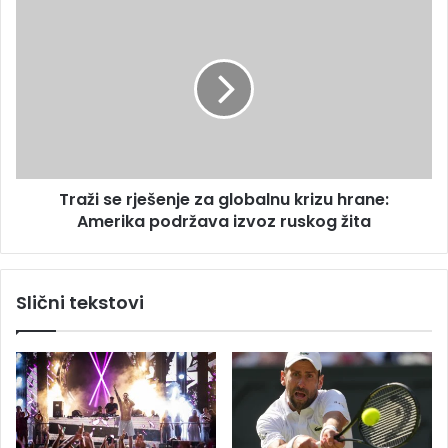
a
T
t
r
i
a
b
ž
e
i
z
s
g
e
a
r
s
j
Traži se rješenje za globalnu krizu hrane:
a
e
Amerika podržava izvoz ruskog žita
š
e
n
j
Slični tekstovi
e
z
a
g
l
o
b