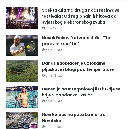
Spektakularna druga noć Freshwave
festivala : Od regionalnih hitova do
svjetskog elektronskog zvuka
prije 19 sati
Novak Đoković otvorio dušu: “Taj
poraz me uništio”
prije 19 sati
Danas naoblačenje uz lokalne
pljuskove i blagi pad temperature
prije 19 sati
Decenija na Interpolovoj listi: Gdje se
krije Slobodanka Tošić?
prije 19 sati
Novi kolaps na putu ka moru u
Hrvatskoj
prije 19 sati