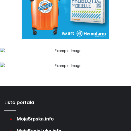
Lista portala
MojaSrpska.info
MojaBanjaLuka.info