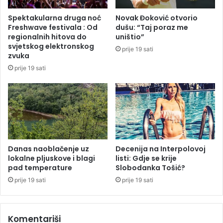
a
l
Spektakularna druga noć
Novak Đoković otvorio
n
Freshwave festivala : Od
dušu: “Taj poraz me
u
regionalnih hitova do
uništio”
k
svjetskog elektronskog
prije 19 sati
r
zvuka
i
prije 19 sati
z
u
h
r
a
n
e
:
Danas naoblačenje uz
Decenija na Interpolovoj
lokalne pljuskove i blagi
listi: Gdje se krije
A
pad temperature
Slobodanka Tošić?
m
e
prije 19 sati
prije 19 sati
r
i
k
Komentariši
a