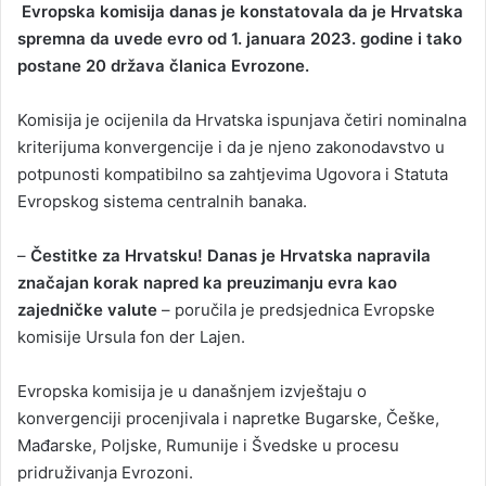
Evropska komisija danas je konstatovala da je Hrvatska
n
spremna da uvede evro od 1. januara 2023. godine i tako
d
postane 20 država članica Evrozone.
a
n
Komisija je ocijenila da Hrvatska ispunjava četiri nominalna
e
kriterijuma konvergencije i da je njeno zakonodavstvo u
m
a
potpunosti kompatibilno sa zahtjevima Ugovora i Statuta
i
Evropskog sistema centralnih banaka.
l
–
Čestitke za Hrvatsku! Danas je Hrvatska napravila
značajan korak napred ka preuzimanju evra kao
zajedničke valute
– poručila je predsjednica Evropske
komisije Ursula fon der Lajen.
Evropska komisija je u današnjem izvještaju o
konvergenciji procenjivala i napretke Bugarske, Češke,
Mađarske, Poljske, Rumunije i Švedske u procesu
pridruživanja Evrozoni.