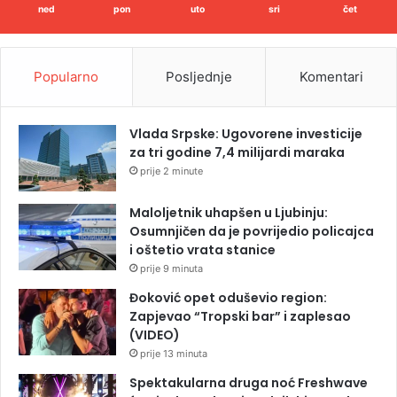
ned
pon
uto
sri
čet
Popularno
Posljednje
Komentari
Vlada Srpske: Ugovorene investicije
za tri godine 7,4 milijardi maraka
prije 2 minute
Maloljetnik uhapšen u Ljubinju:
Osumnjičen da je povrijedio policajca
i oštetio vrata stanice
prije 9 minuta
Đoković opet oduševio region:
Zapjevao “Tropski bar” i zaplesao
(VIDEO)
prije 13 minuta
Spektakularna druga noć Freshwave