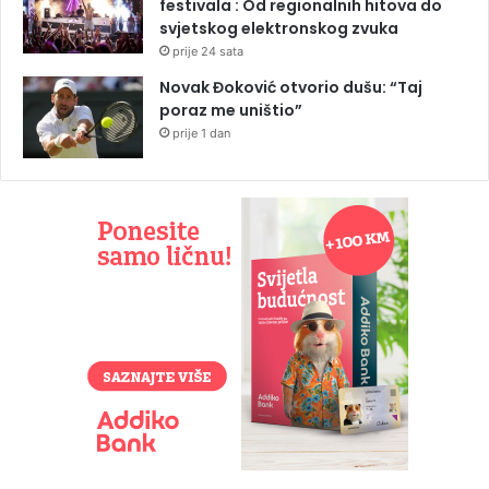
festivala : Od regionalnih hitova do
svjetskog elektronskog zvuka
prije 24 sata
Novak Đoković otvorio dušu: “Taj
poraz me uništio”
prije 1 dan