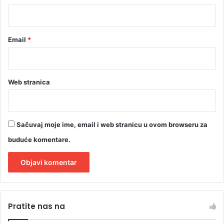
*
Email
*
Web stranica
Sačuvaj moje ime, email i web stranicu u ovom browseru za
buduće komentare.
A
l
Pratite nas na
t