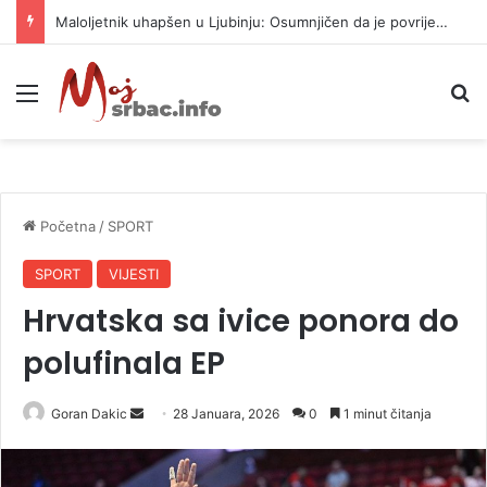
Maloljetnik uhapšen u Ljubinju: Osumnjičen da je povrijedio policajca i oštetio vrata stanice
Meni
P
Početna
/
SPORT
SPORT
VIJESTI
Hrvatska sa ivice ponora do
polufinala EP
Goran Dakic
S
28 Januara, 2026
0
1 minut čitanja
e
n