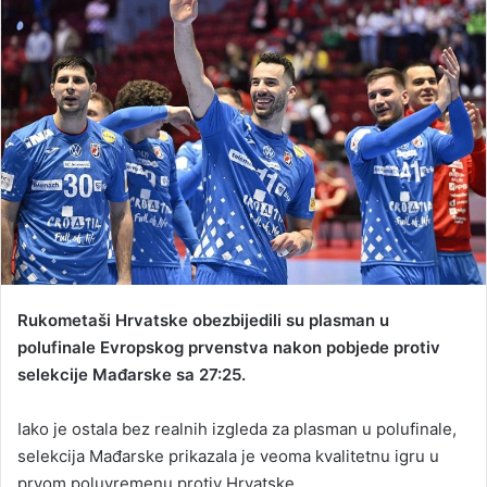
d
a
n
e
m
a
i
l
Rukometaši Hrvatske obezbijedili su plasman u
polufinale Evropskog prvenstva nakon pobjede protiv
selekcije Mađarske sa 27:25.
Iako je ostala bez realnih izgleda za plasman u polufinale,
selekcija Mađarske prikazala je veoma kvalitetnu igru u
prvom poluvremenu protiv Hrvatske.