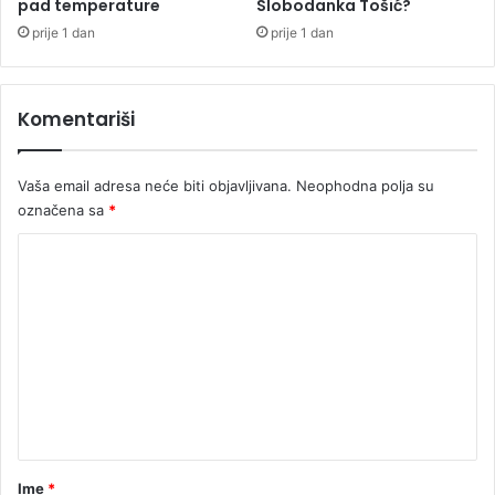
pad temperature
Slobodanka Tošić?
prije 1 dan
prije 1 dan
Komentariši
Vaša email adresa neće biti objavljivana.
Neophodna polja su
označena sa
*
K
o
m
e
n
t
a
r
Ime
*