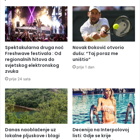
m
a
M
p
e
r
d
e
e
m
n
i
i
n
Spektakularna druga noć
Novak Đoković otvorio
c
u
Freshwave festivala : Od
dušu: “Taj poraz me
o
o
regionalnih hitova do
uništio”
m
u
svjetskog elektronskog
prije 1 dan
z
zvuka
a
prije 24 sata
t
v
o
r
u
Danas naoblačenje uz
Decenija na Interpolovoj
lokalne pljuskove i blagi
listi: Gdje se krije