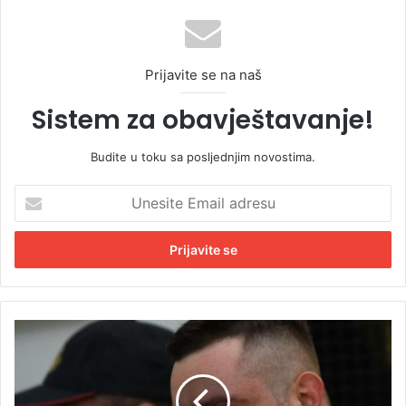
Prijavite se na naš
Sistem za obavještavanje!
Budite u toku sa posljednjim novostima.
U
n
e
s
i
t
e
E
P
m
o
a
l
i
i
l
c