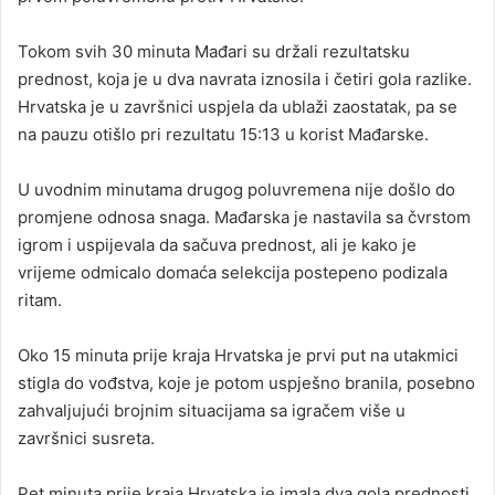
Tokom svih 30 minuta Mađari su držali rezultatsku
prednost, koja je u dva navrata iznosila i četiri gola razlike.
Hrvatska je u završnici uspjela da ublaži zaostatak, pa se
na pauzu otišlo pri rezultatu 15:13 u korist Mađarske.
U uvodnim minutama drugog poluvremena nije došlo do
promjene odnosa snaga. Mađarska je nastavila sa čvrstom
igrom i uspijevala da sačuva prednost, ali je kako je
vrijeme odmicalo domaća selekcija postepeno podizala
ritam.
Oko 15 minuta prije kraja Hrvatska je prvi put na utakmici
stigla do vođstva, koje je potom uspješno branila, posebno
zahvaljujući brojnim situacijama sa igračem više u
završnici susreta.
Pet minuta prije kraja Hrvatska je imala dva gola prednosti,