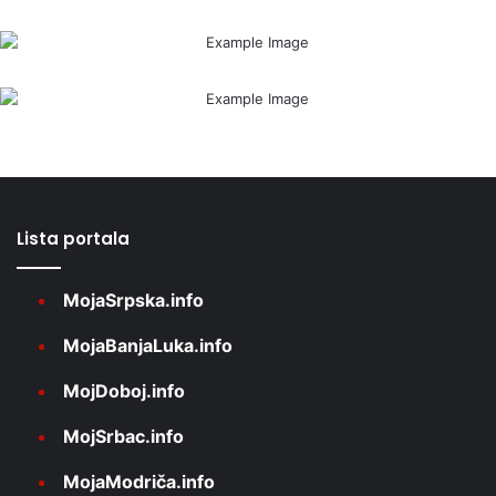
Lista portala
MojaSrpska.info
MojaBanjaLuka.info
MojDoboj.info
MojSrbac.info
MojaModriča.info