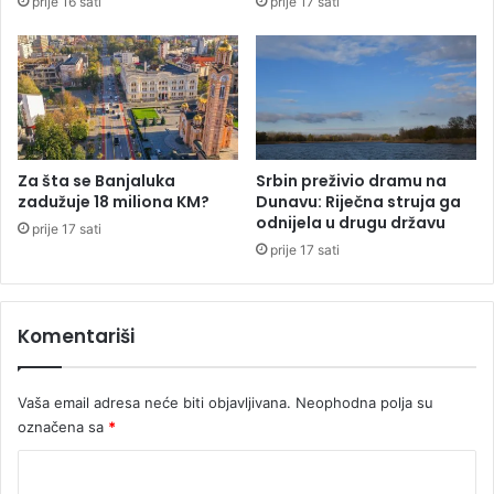
prije 16 sati
prije 17 sati
t
i
o
h
b
i
u
t
s
n
a
u
k
o
a
b
Za šta se Banjaluka
Srbin preživio dramu na
ž
u
zadužuje 18 miliona KM?
Dunavu: Riječna struja ga
n
s
odnijela u drugu državu
prije 17 sati
j
t
prije 17 sati
e
a
n
v
s
u
Komentariši
a
r
2
a
.
d
Vaša email adresa neće biti objavljivana.
Neophodna polja su
0
o
0
označena sa
*
v
0
a
K
K
n