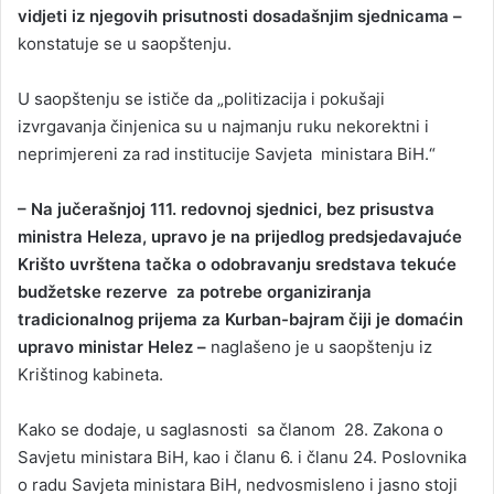
vidjeti iz njegovih prisutnosti dosadašnjim sjednicama –
konstatuje se u saopštenju.
U saopštenju se ističe da „politizacija i pokušaji
izvrgavanja činjenica su u najmanju ruku nekorektni i
neprimjereni za rad institucije Savjeta ministara BiH.“
– Na jučerašnjoj 111. redovnoj sjednici, bez prisustva
ministra Heleza, upravo je na prijedlog predsjedavajuće
Krišto uvrštena tačka o odobravanju sredstava tekuće
budžetske rezerve za potrebe organiziranja
tradicionalnog prijema za Kurban-bajram čiji je domaćin
upravo ministar Helez –
naglašeno je u saopštenju iz
Krištinog kabineta.
Kako se dodaje, u saglasnosti sa članom 28. Zakona o
Savjetu ministara BiH, kao i članu 6. i članu 24. Poslovnika
o radu Savjeta ministara BiH, nedvosmisleno i jasno stoji