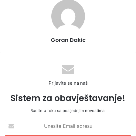
Goran Dakic
Prijavite se na naš
Sistem za obavještavanje!
Budite u toku sa posljednjim novostima.
U
n
e