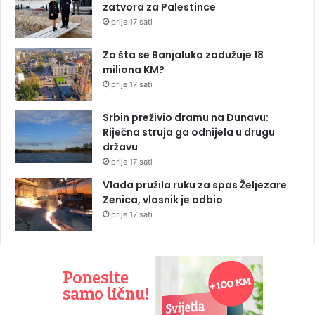
zatvora za Palestince
prije 17 sati
Za šta se Banjaluka zadužuje 18
miliona KM?
prije 17 sati
Srbin preživio dramu na Dunavu:
Riječna struja ga odnijela u drugu
državu
prije 17 sati
Vlada pružila ruku za spas Željezare
Zenica, vlasnik je odbio
prije 17 sati