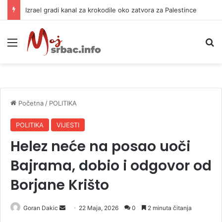
Izrael gradi kanal za krokodile oko zatvora za Palestince
Meni
P
Početna
/
POLITIKA
POLITIKA
VIJESTI
Helez neće na posao uoči
Bajrama, dobio i odgovor od
Borjane Krišto
Goran Dakic
S
22 Maja, 2026
0
2 minuta čitanja
e