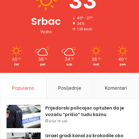
33
Srbac
40º - 27º
34%
1.19 km/h
Vedro
40
36
34
38
40
℃
℃
℃
℃
℃
čet
pet
sub
ned
pon
Popularno
Posljednje
Komentari
Prijedorski policajac optužen da je
vozaču “prišio” tuđu kaznu
prije 16 sati
Izrael gradi kanal za krokodile oko