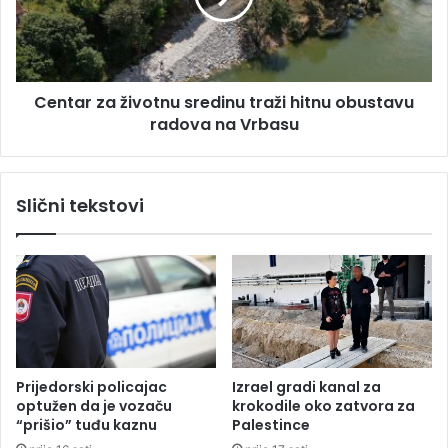
z
r
i
z
j
a
u
ž
b
Centar za životnu sredinu traži hitnu obustavu
i
e
radova na Vrbasu
v
z
o
o
t
d
n
Slični tekstovi
m
u
o
s
r
r
a
e
:
d
V
i
o
n
z
u
a
t
Prijedorski policajac
Izrael gradi kanal za
č
r
optužen da je vozaču
krokodile oko zatvora za
a
a
“prišio” tuđu kaznu
Palestince
u
ž