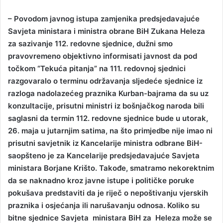
– Povodom javnog istupa zamjenika predsjedavajuće
Savjeta ministara i ministra obrane BiH Zukana Heleza
za sazivanje 112. redovne sjednice, dužni smo
pravovremeno objektivno informisati javnost da pod
točkom “Tekuća pitanja” na 111. redovnoj sjednici
razgovaralo o terminu održavanja sljedeće sjednice iz
razloga nadolazećeg praznika Kurban-bajrama da su uz
konzultacije, prisutni ministri iz bošnjačkog naroda bili
saglasni da termin 112. redovne sjednice bude u utorak,
26. maja u jutarnjim satima, na što primjedbe nije imao ni
prisutni savjetnik iz Kancelarije ministra odbrane BiH-
saopšteno je za Kancelarije predsjedavajuće Savjeta
ministara Borjane Krišto. Takođe, smatramo nekorektnim
da se naknadno kroz javne istupe i političke poruke
pokušava predstaviti da je riječ o nepoštivanju vjerskih
praznika i osjećanja ili narušavanju odnosa. Koliko su
bitne sjednice Savjeta ministara BiH za Heleza može se