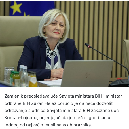
n
d
a
n
e
m
a
i
l
Zamjenik predsjedavajuće Savjeta ministara BiH i ministar
odbrane BiH Zukan Helez poručio je da neće dozvoliti
održavanje sjednice Savjeta ministara BiH zakazane uoči
Kurban-bajrama, ocjenjujući da je riječ o ignorisanju
jednog od najvećih muslimanskih praznika.