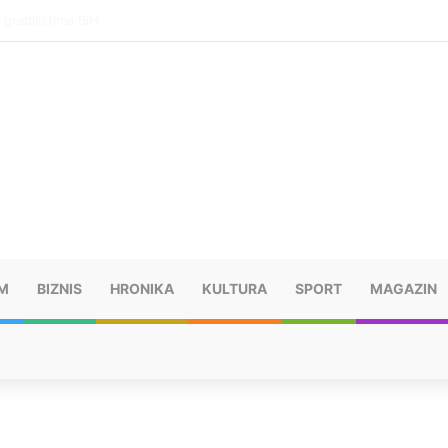
gu na graničnom prelazu i nastavio put za Njemačku
M
BIZNIS
HRONIKA
KULTURA
SPORT
MAGAZIN