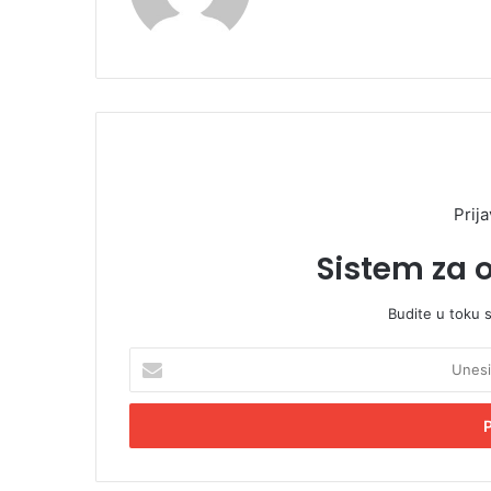
Prija
Sistem za 
Budite u toku 
U
n
e
s
i
t