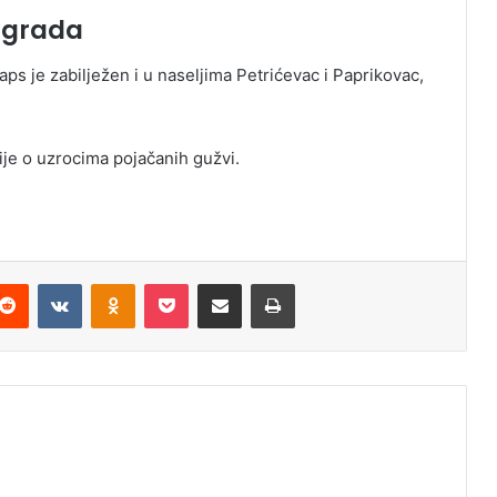
a grada
ps je zabilježen i u naseljima Petrićevac i Paprikovac,
cije o uzrocima pojačanih gužvi.
Reddit
VKontakte
Odnoklassniki
Pocket
Podijeli putem Emaila
Odštampaj