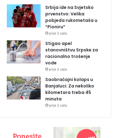
Srbija ide na Svjetsko
prvenstvo: Velika
pobjeda rukometaša u
“Pioniru”
prije 2 sata
Stigao apel
stanovništvu Srpske za
racionalno trošenje
vode
prije 2 sata
Saobraćajni kolaps u
Banjaluci: Za nekoliko
kilometara treba 45
minuta
prije 2 sata