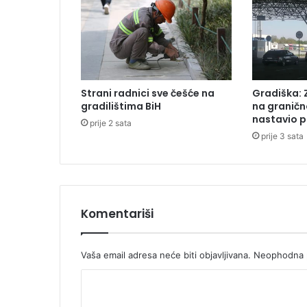
u
n
e
k
r
e
Strani radnici sve češće na
Gradiška: 
t
gradilištima BiH
na graničn
n
nastavio p
prije 2 sata
i
prije 3 sata
n
e
v
r
i
j
Komentariši
e
d
n
Vaša email adresa neće biti objavljivana.
Neophodna p
e
K
p
e
o