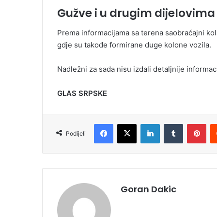
Gužve i u drugim dijelovim
Prema informacijama sa terena saobraćajni kola
gdje su takođe formirane duge kolone vozila.
Nadležni za sada nisu izdali detaljnije informa
GLAS SRPSKE
Facebook
X
LinkedIn
Tumblr
Pinterest
Podijeli
Goran Dakic