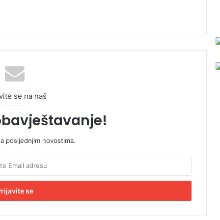
vite se na naš
obavještavanje!
sa posljednjim novostima.