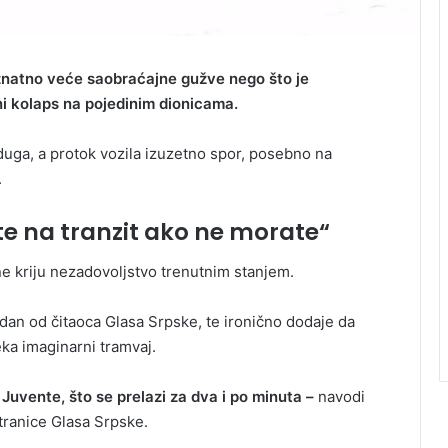
 znatno veće saobraćajne gužve nego što je
ni kolaps na pojedinim dionicama.
 duga, a protok vozila izuzetno spor, posebno na
.
te na tranzit ako ne morate“
ne kriju nezadovoljstvo trenutnim stanjem.
dan od čitaoca Glasa Srpske, te ironično dodaje da
eka imaginarni tramvaj.
Juvente, što se prelazi za dva i po minuta –
navodi
stranice Glasa Srpske.