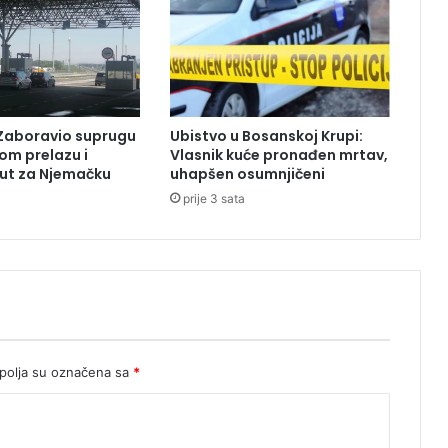
Zaboravio suprugu
Ubistvo u Bosanskoj Krupi:
om prelazu i
Vlasnik kuće pronađen mrtav,
ut za Njemačku
uhapšen osumnjičeni
prije 3 sata
olja su označena sa
*