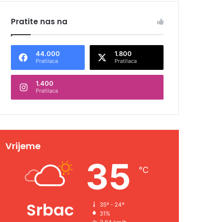
Pratite nas na
44.000
1.800
Pratilaca
Pratilaca
1.400
Pratilaca
Vrijeme
35
℃
Srbac
35º - 24º
31%