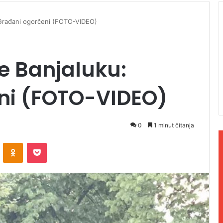
 Građani ogorčeni (FOTO-VIDEO)
e Banjaluku:
ni (FOTO-VIDEO)
0
1 minut čitanja
ontakte
Odnoklassniki
Pocket