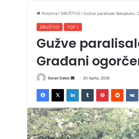
Početna
/
DRUŠTVO
/
Gužve paralisale Banjaluku:
DRUŠTVO
TOP 1
Gužve paralisal
Građani ogorče
Goran Dakic
S
30 Aprila, 2026
e
Facebook
X
LinkedIn
Tumblr
Pinterest
Reddit
VK
n
d
a
n
e
m
a