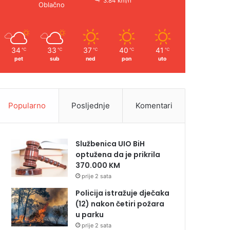
3.84 km/h
Oblačno
34
33
37
40
41
℃
℃
℃
℃
℃
pet
sub
ned
pon
uto
Popularno
Posljednje
Komentari
Službenica UIO BiH
optužena da je prikrila
370.000 KM
prije 2 sata
Policija istražuje dječaka
(12) nakon četiri požara
u parku
prije 2 sata