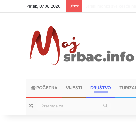
Petak, 07.08.2026.
Uživo
Gradiška: Zaboravio supru
POČETNA
VIJESTI
DRUŠTVO
TURIZA
Nasumični tekstovi
Pretraga
za