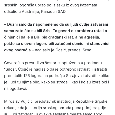
srpskih logoraša ubrzo po izlasku iz ovog kazamata
odselio u Australiju, Kanadu i SAD.
–
Dužni smo da napomenemo da su ljudi ovdje zatvarani
samo zato što su bili Srbi. To govori o karakteru rata i o
činjenici da je u BiH bio građanski rat, a ne agresija,
pošto su u ovom logoru bili zatočeni domicilni stanovnici
ovog područja –
naglasio je Ćosić, prenosi Srna.
Govoreći o presudi za šestorici optuženih u predmetu
"Silos", Ćosić je naglasio da je potrebno istrajati i istražiti
preostalih 126 logora na području Sarajeva i utvrditi koliko
je ljudi tu njima bilo, kako su stradali, kao i ko su izvršioci i
nalogodavci.
Miroslav Vujičić, predstavnik institucija Republike Srpske,
rekao je da je istorija srpskog naroda puna primjera gdje
su ljudi zatvarani u ovakva sablasna mjesta samo zbog