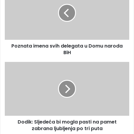
a
z
i
n
l
a
a
t
d
a
r
i
e
m
s
Poznata imena svih delegata u Domu naroda
e
u
BiH
n
a
s
D
v
o
i
d
h
i
d
k
e
:
l
S
e
l
g
j
a
Dodik: Sljedeća bi mogla pasti na pamet
e
t
zabrana ljubljenja po tri puta
d
a