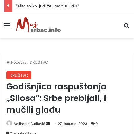
Zašto toliko ljudi želi raditi u Lidlu?
Meni
P
Početna
/
DRUŠTVO
DRUŠTVO
Godišnjica raspuštanja
„Silosa“: Srbe prebijali, i
mučili glađu
Veliborka Šutilović
S
27 Januara, 2023
0
e
2 minuta čitanja