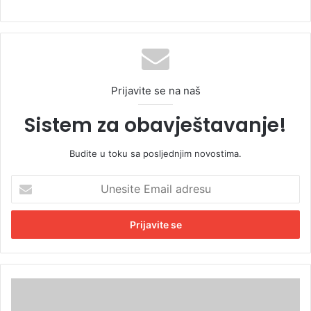
Prijavite se na naš
Sistem za obavještavanje!
Budite u toku sa posljednjim novostima.
U
n
e
s
i
t
e
E
P
m
o