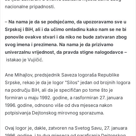
nacionalne pripadnosti.
–
Na nama je da se podsjećamo, da upozoravamo sve u
Srpskoj i BiH, ali i da učimo omladinu kako nam se ne bi
ponovile ovakve stvari i da niko ne bude zatvaran zbog
svog imena i prezimena. Na nama je da prizivamo
univerzalnu vrijednost, da pravda stigne nalogodavce –
istakao je Vujičić.
Ane Mihajlov, predsjednik Saveza logoraša Republike
Srpske, rekao je da je logor "Silos" jedan od brojnih logora
na području BiH, ali da je specifičan po tome što je
formiran u maju 1992. godine, a rasformiran 27. januara
1996. godine, odnosno više od dva mjeseca nakon
potpisivanja Dejtonskog mirovnog sporazuma.
Ovaj logor je, dakle, zatvoren na Svetog Savu, 27. januara
1996. godine, i to dva mjeseca od parafiranja Dejtonskog