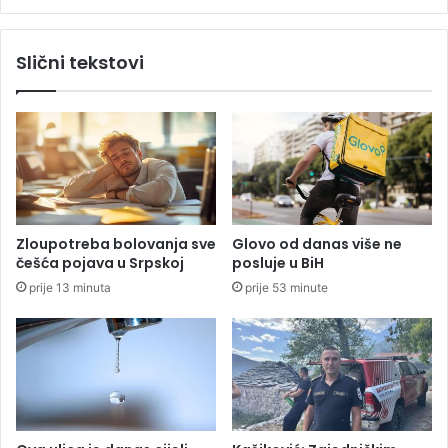
e
u
ć
D
a
Slični tekstovi
o
b
m
i
u
m
n
o
a
g
r
l
o
a
d
p
a
a
Zloupotreba bolovanja sve
Glovo od danas više ne
B
s
češća pojava u Srpskoj
posluje u BiH
i
t
prije 13 minuta
prije 53 minute
H
i
n
a
p
a
m
e
t