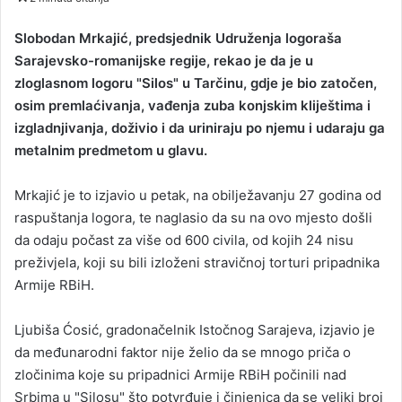
n
d
Slobodan Mrkajić, predsjednik Udruženja logoraša
a
Sarajevsko-romanijske regije, rekao je da je u
n
zloglasnom logoru "Silos" u Tarčinu, gdje je bio zatočen,
e
osim premlaćivanja, vađenja zuba konjskim kliještima i
m
izgladnjivanja, doživio i da uriniraju po njemu i udaraju ga
a
metalnim predmetom u glavu.
i
l
Mrkajić je to izjavio u petak, na obilježavanju 27 godina od
raspuštanja logora, te naglasio da su na ovo mjesto došli
da odaju počast za više od 600 civila, od kojih 24 nisu
preživjela, koji su bili izloženi stravičnoj torturi pripadnika
Armije RBiH.
Ljubiša Ćosić, gradonačelnik Istočnog Sarajeva, izjavio je
da međunarodni faktor nije želio da se mnogo priča o
zločinima koje su pripadnici Armije RBiH počinili nad
Srbima u "Silosu" što potvrđuje i činjenica da se veliki broj