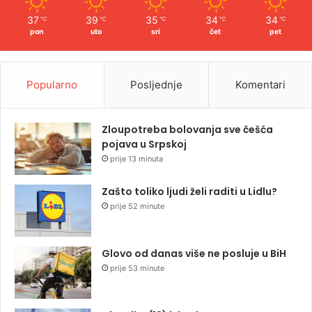
37
39
35
34
34
℃
℃
℃
℃
℃
pon
uto
sri
čet
pet
Popularno
Posljednje
Komentari
Zloupotreba bolovanja sve češća
pojava u Srpskoj
prije 13 minuta
Zašto toliko ljudi želi raditi u Lidlu?
prije 52 minute
Glovo od danas više ne posluje u BiH
prije 53 minute