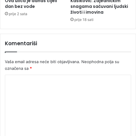
Ova ulica je danas cijeli
Kašiković: Zajedničkim
z
dan bez vode
snagama sačuvani ljudski
a
životi i imovina
prije 2 sata
b
prije 18 sati
r
a
n
Komentariši
a
l
j
Vaša email adresa neće biti objavljivana.
Neophodna polja su
u
b
označena sa
*
l
K
j
e
o
n
m
j
a
e
p
n
o
t
t
r
a