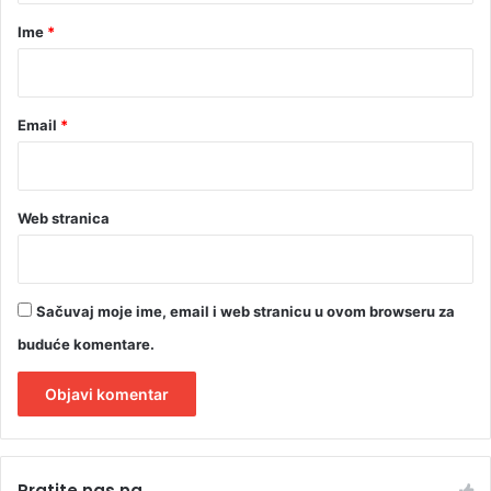
i
r
p
Ime
*
u
*
t
a
Email
*
Web stranica
Sačuvaj moje ime, email i web stranicu u ovom browseru za
buduće komentare.
A
l
Pratite nas na