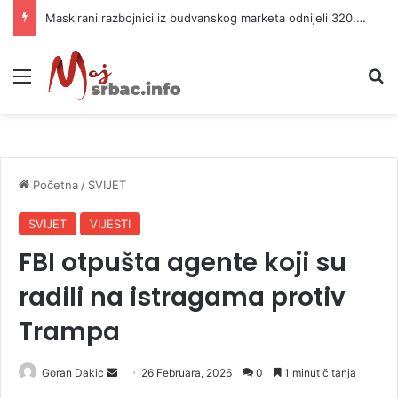
Maskirani razbojnici iz budvanskog marketa odnijeli 320.000 evra
Meni
P
Početna
/
SVIJET
SVIJET
VIJESTI
FBI otpušta agente koji su
radili na istragama protiv
Trampa
Goran Dakic
S
26 Februara, 2026
0
1 minut čitanja
e