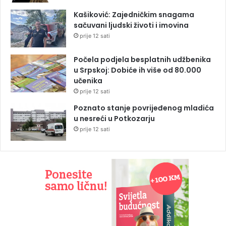
Kašiković: Zajedničkim snagama
sačuvani ljudski životi i imovina
prije 12 sati
Počela podjela besplatnih udžbenika
u Srpskoj: Dobiće ih više od 80.000
učenika
prije 12 sati
Poznato stanje povrijeđenog mladića
u nesreći u Potkozarju
prije 12 sati