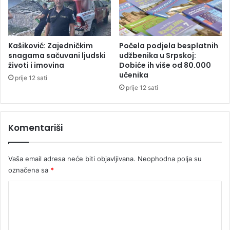
Kašiković: Zajedničkim
Počela podjela besplatnih
snagama sačuvani ljudski
udžbenika u Srpskoj:
životi i imovina
Dobiće ih više od 80.000
učenika
prije 12 sati
prije 12 sati
Komentariši
Vaša email adresa neće biti objavljivana.
Neophodna polja su
označena sa
*
K
o
m