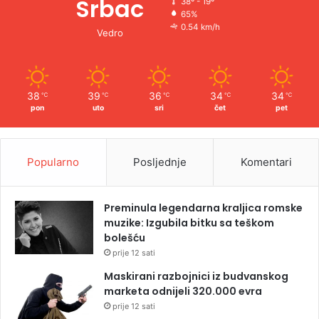
Srbac
38º - 19º
65%
0.54 km/h
Vedro
38
39
36
34
34
℃
℃
℃
℃
℃
pon
uto
sri
čet
pet
Popularno
Posljednje
Komentari
Preminula legendarna kraljica romske
muzike: Izgubila bitku sa teškom
bolešću
prije 12 sati
Maskirani razbojnici iz budvanskog
marketa odnijeli 320.000 evra
prije 12 sati