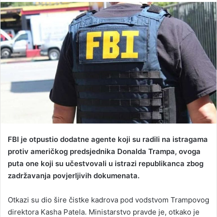
n
d
a
n
e
m
a
i
l
FBI je otpustio dodatne agente koji su radili na istragama
protiv američkog predsjednika Donalda Trampa, ovoga
puta one koji su učestvovali u istrazi republikanca zbog
zadržavanja povjerljivih dokumenata.
Otkazi su dio šire čistke kadrova pod vodstvom Trampovog
direktora Kasha Patela. Ministarstvo pravde je, otkako je