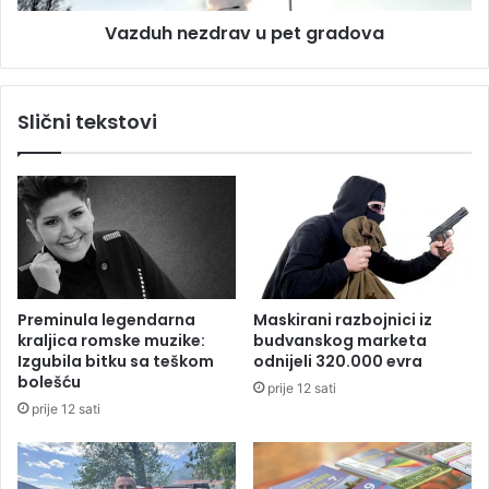
S
z
Vazduh nezdrav u pet gradova
r
d
p
r
s
a
k
v
Slični tekstovi
e
u
n
p
a
e
K
t
o
g
z
r
a
a
r
d
i
o
Preminula legendarna
Maskirani razbojnici iz
v
kraljica romske muzike:
budvanskog marketa
a
Izgubila bitku sa teškom
odnijeli 320.000 evra
bolešću
prije 12 sati
prije 12 sati