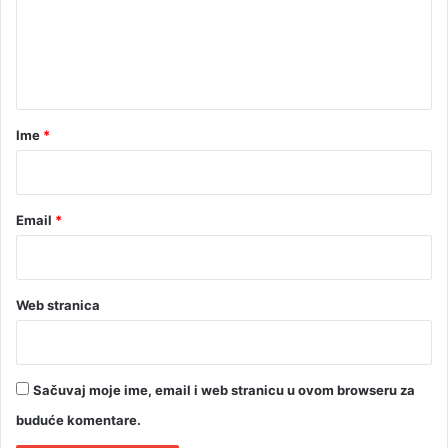
e
n
t
a
r
Ime
*
*
Email
*
Web stranica
Sačuvaj moje ime, email i web stranicu u ovom browseru za
buduće komentare.