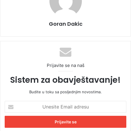
Goran Dakic
Prijavite se na naš
Sistem za obavještavanje!
Budite u toku sa posljednjim novostima.
U
n
e
s
i