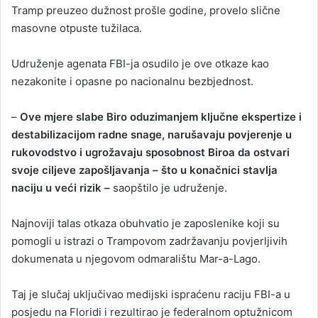
Tramp preuzeo dužnost prošle godine, provelo slične
masovne otpuste tužilaca.
Udruženje agenata FBI-ja osudilo je ove otkaze kao
nezakonite i opasne po nacionalnu bezbjednost.
–
Ove mjere slabe Biro oduzimanjem ključne ekspertize i
destabilizacijom radne snage, narušavaju povjerenje u
rukovodstvo i ugrožavaju sposobnost Biroa da ostvari
svoje ciljeve zapošljavanja – što u konačnici stavlja
naciju u veći rizik –
saopštilo je udruženje.
Najnoviji talas otkaza obuhvatio je zaposlenike koji su
pomogli u istrazi o Trampovom zadržavanju povjerljivih
dokumenata u njegovom odmaralištu Mar-a-Lago.
Taj je slučaj uključivao medijski ispraćenu raciju FBI-a u
posjedu na Floridi i rezultirao je federalnom optužnicom