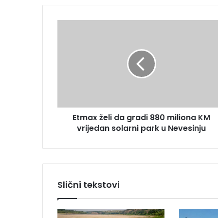
E
m
E
a
t
i
m
l
a
a
x
d
ž
r
e
e
l
s
i
u
Etmax želi da gradi 880 miliona KM
d
vrijedan solarni park u Nevesinju
a
g
r
a
d
i
Slični tekstovi
8
8
0