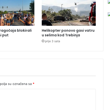
o
v
r
i
j
e
ragočaja blokirali
Helikopter ponovo gasi vatru
m
i put
u selima kod Trebinja
e
prije 3 sata
,
o
b
l
a
č
n
o
n
olja su označena sa
*
a
i
s
t
o