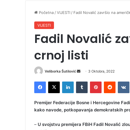
Početna
/
VIJESTI
/
Fadil Novalić završio na američko
VIJESTI
Fadil Novalić z
crnoj listi
Veliborka Šutilović
S
3 Oktobra, 2022
e
Facebook
X
LinkedIn
Tumblr
Pinterest
Reddit
VK
n
d
a
Premijer Federacije Bosne i Hercegovine Fadil
n
kako navode, potkopavanja demokratskih pr
e
m
–
U svojstvu premijera FBiH Fadil Novalić zlou
a