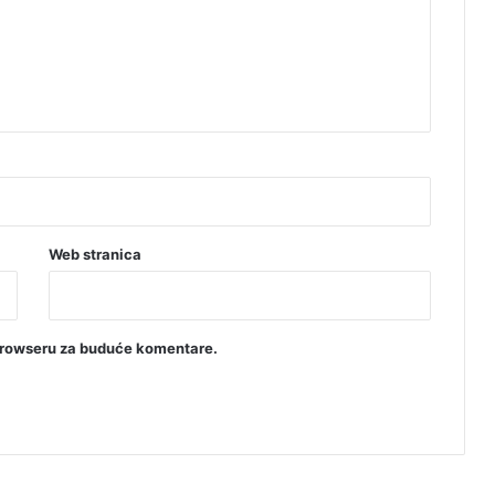
k
u
Web stranica
browseru za buduće komentare.