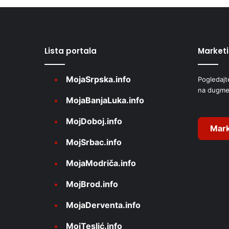
t
e
r
Lista portala
Market
n
a
MojaSrpska.info
Pogledajt
t
na dugme
i
MojaBanjaLuka.info
v
MojDoboj.info
e
Mark
MojSrbac.info
:
MojaModriča.info
MojBrod.info
MojaDerventa.info
MojTeslić.info