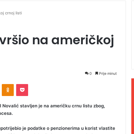
j crnoj listi
avršio na američkoj
0
Prije minut
ontakte
Odnoklassniki
Pocket
 Novalić stavljen je na američku crnu listu zbog,
ocesa.
potrijebio je podatke o penzionerima u korist vlastite