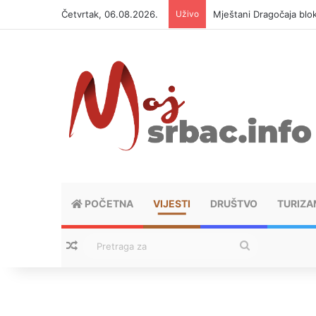
Četvrtak, 06.08.2026.
Uživo
Mještani Dragočaja bloki
POČETNA
VIJESTI
DRUŠTVO
TURIZA
Nasumični tekstovi
Pretraga
za