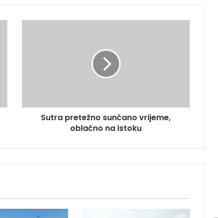
S
u
t
r
a
p
r
e
t
Sutra pretežno sunčano vrijeme,
e
oblačno na istoku
ž
n
o
s
u
n
č
a
n