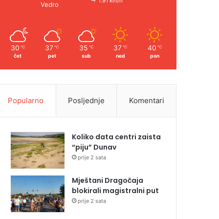
1.91 km/h
Vedro
30
37
35
37
40
℃
℃
℃
℃
℃
čet
pet
sub
ned
pon
Popularno
Posljednje
Komentari
Koliko data centri zaista
“piju” Dunav
prije 2 sata
Mještani Dragočaja
blokirali magistralni put
prije 2 sata