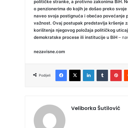
političke stranke, a protivno zakonima BiH. No
i
o penzionerima do kojih je došao preko svoje 
l
naveo svoja postignuća i obećao povećanje pen
važnost. Ovaj postupak predstavlja kršenje za
korištenja njegovog položaja političkog uticaja
demokratske procese ili institucije u BiH
– nav
nezavisne.com
Facebook
X
LinkedIn
Tumblr
Pinterest
Podijeli
Veliborka Šutilović