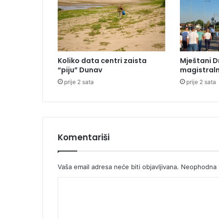
m
i
l
i
o
n
Koliko data centri zaista
Mještani D
a
“piju” Dunav
magistraln
K
prije 2 sata
prije 2 sata
M
v
r
i
j
e
Komentariši
d
a
n
Vaša email adresa neće biti objavljivana.
Neophodna p
s
K
o
l
o
a
m
r