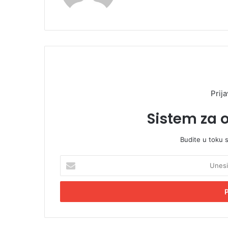
Prija
Sistem za 
Budite u toku 
U
n
e
s
i
t
e