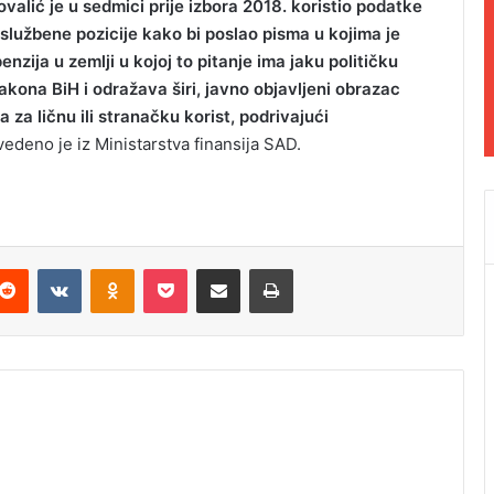
valić je u sedmici prije izbora 2018. koristio podatke
službene pozicije kako bi poslao pisma u kojima je
zija u zemlji u kojoj to pitanje ima jaku političku
kona BiH i odražava širi, javno objavljeni obrazac
 za ličnu ili stranačku korist, podrivajući
edeno je iz Ministarstva finansija SAD.
Reddit
VKontakte
Odnoklassniki
Pocket
Podijeli putem Emaila
Odštampaj