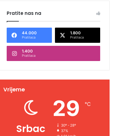
Pratite nas na
44.000
1.800
Pratilaca
Pratilaca
1.400
Pratilaca
Vrijeme
29
℃
Srbac
30º - 28º
37%