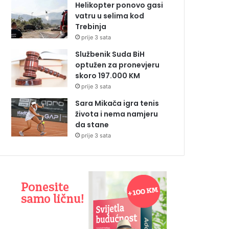
Helikopter ponovo gasi
vatru u selima kod
Trebinja
prije 3 sata
Službenik Suda BiH
optužen za pronevjeru
skoro 197.000 KM
prije 3 sata
Sara Mikača igra tenis
života i nema namjeru
da stane
prije 3 sata