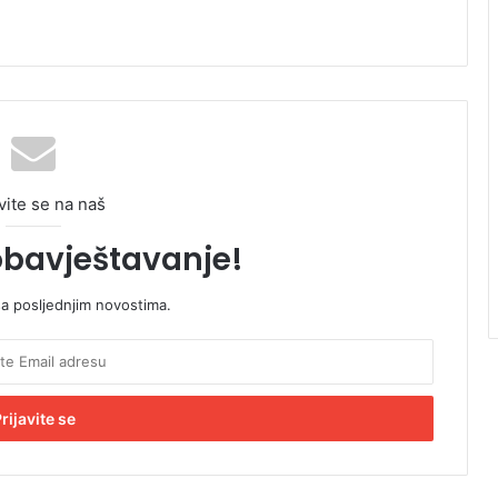
vite se na naš
obavještavanje!
sa posljednjim novostima.