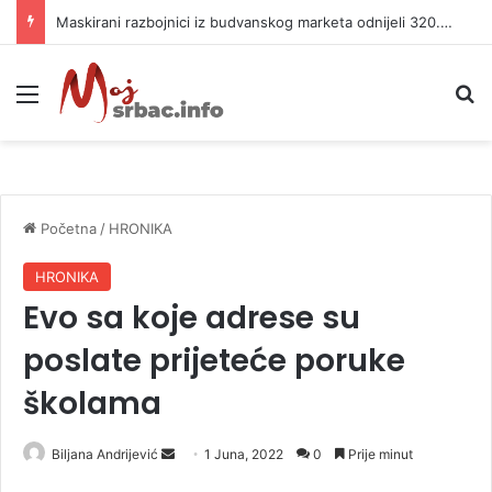
Maskirani razbojnici iz budvanskog marketa odnijeli 320.000 evra
Meni
P
Početna
/
HRONIKA
HRONIKA
Evo sa koje adrese su
poslate prijeteće poruke
školama
Biljana Andrijević
S
1 Juna, 2022
0
Prije minut
e