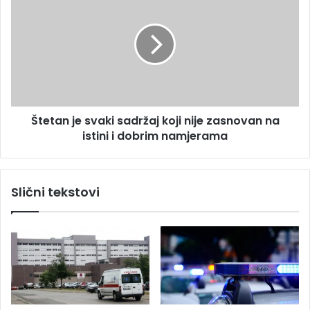
j
t
a
e
o
t
d
a
z
n
e
j
c
e
a
s
Štetan je svaki sadržaj koji nije zasnovan na
v
istini i dobrim namjerama
a
k
i
s
Slični tekstovi
a
d
r
ž
a
j
k
o
j