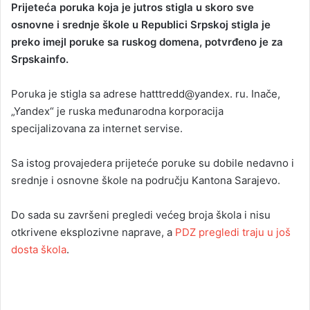
Prijeteća poruka koja je jutros stigla u skoro sve
n
osnovne i srednje škole u Republici Srpskoj stigla je
d
preko imejl poruke sa ruskog domena, potvrđeno je za
a
Srpskainfo.
n
e
Poruka je stigla sa adrese hatttredd@yandex. ru. Inače,
m
a
„Yandex“ je ruska međunarodna korporacija
i
specijalizovana za internet servise.
l
Sa istog provajedera prijeteće poruke su dobile nedavno i
srednje i osnovne škole na području Kantona Sarajevo.
Do sada su završeni pregledi većeg broja škola i nisu
otkrivene eksplozivne naprave, a
PDZ pregledi traju u još
dosta škola
.