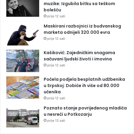
muzike: Izgubila bitku sa teškom
bolešću
prije 12 sati
Maskirani razbojnici iz budvanskog
marketa odnijeli 320.000 evra
prije 12 sati
Kašiković: Zajedničkim snagama
sačuvani ljudski životi i imovina
prije 12 sati
Počela podjela besplatnih udžbenika
u Srpskoj: Dobiće ih više od 80.000
učenika
prije 12 sati
Poznato stanje povrijeđenog mladića
u nesreći u Potkozarju
prije 13 sati