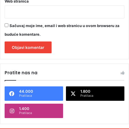
Web stranica
Sačuvaj moje ime, email i web stranicu u ovom browseru za
buduće komentare.
A
l
Pratite nas na
t
e
44.000
1.800
r
Pratilaca
Pratilaca
n
1.400
a
Pratilaca
t
i