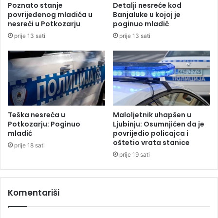
Poznato stanje
Detalji nesreće kod
i
povrijeđenog mladića u
Banjaluke u kojoj je
n
nesreći u Potkozarju
poginuo mladić
i
prije 13 sati
prije 13 sati
j
e
z
a
s
n
o
v
Teška nesreća u
Maloljetnik uhapšen u
a
Potkozarju: Poginuo
Ljubinju: Osumnjičen da je
n
mladić
povrijedio policajca i
oštetio vrata stanice
n
prije 18 sati
a
prije 19 sati
i
s
t
Komentariši
i
n
i