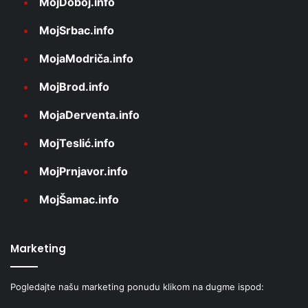
MojDoboj.info
MojSrbac.info
MojaModriča.info
MojBrod.info
MojaDerventa.info
MojTeslić.info
MojPrnjavor.info
MojŠamac.info
Marketing
Pogledajte našu marketing ponudu klikom na dugme ispod: