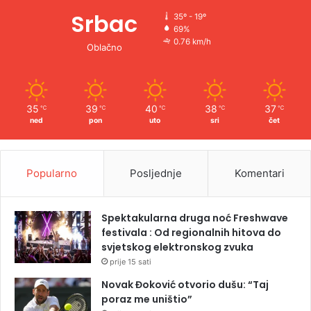
Srbac
35º - 19º
69%
0.76 km/h
Oblačno
35
39
40
38
37
℃
℃
℃
℃
℃
ned
pon
uto
sri
čet
Popularno
Posljednje
Komentari
Spektakularna druga noć Freshwave
festivala : Od regionalnih hitova do
svjetskog elektronskog zvuka
prije 15 sati
Novak Đoković otvorio dušu: “Taj
poraz me uništio”