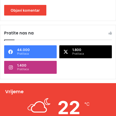
A
l
Pratite nas na
t
e
44.000
1.800
r
Pratilaca
Pratilaca
n
1.400
a
Pratilaca
t
i
v
Vrijeme
e
22
℃
: