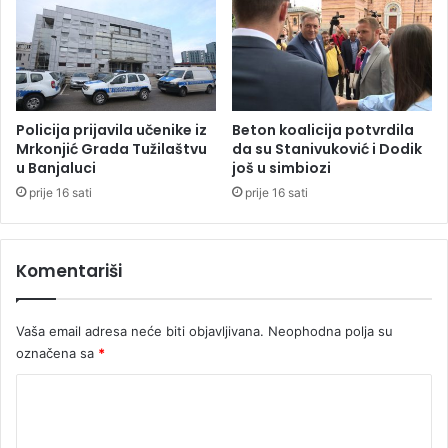
M
a
e
l
d
u
e
c
n
i
i
c
Policija prijavila učenike iz
Beton koalicija potvrdila
Mrkonjić Grada Tužilaštvu
da su Stanivuković i Dodik
o
u Banjaluci
još u simbiozi
m
prije 16 sati
prije 16 sati
Komentariši
Vaša email adresa neće biti objavljivana.
Neophodna polja su
označena sa
*
K
o