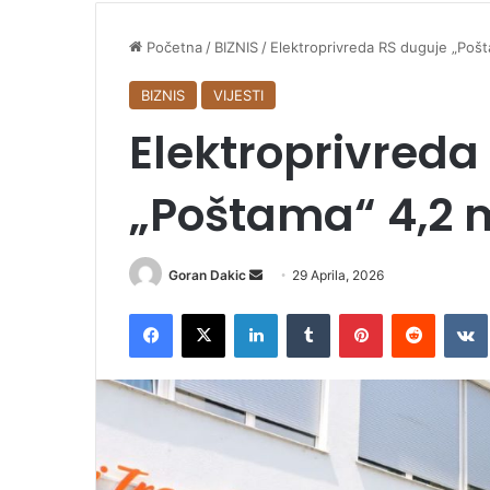
Početna
/
BIZNIS
/
Elektroprivreda RS duguje „Pošt
BIZNIS
VIJESTI
Elektroprivreda
„Poštama“ 4,2 
Goran Dakic
S
29 Aprila, 2026
e
Facebook
X
LinkedIn
Tumblr
Pinterest
Reddit
VK
n
d
a
n
e
m
a