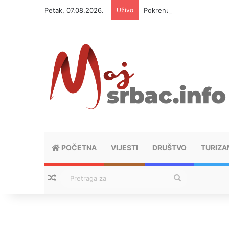
Petak, 07.08.2026.
Uživo
Pokrenuta peticija za zabr
POČETNA
VIJESTI
DRUŠTVO
TURIZA
Nasumični tekstovi
Pretraga
za