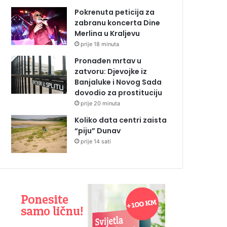
Pokrenuta peticija za
zabranu koncerta Dine
Merlina u Kraljevu
prije 18 minuta
Pronađen mrtav u
zatvoru: Djevojke iz
Banjaluke i Novog Sada
dovodio za prostituciju
prije 20 minuta
Koliko data centri zaista
“piju” Dunav
prije 14 sati