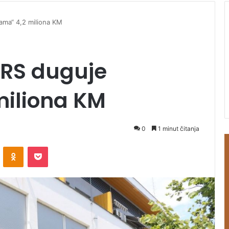
ama“ 4,2 miliona KM
 RS duguje
miliona KM
0
1 minut čitanja
ontakte
Odnoklassniki
Pocket