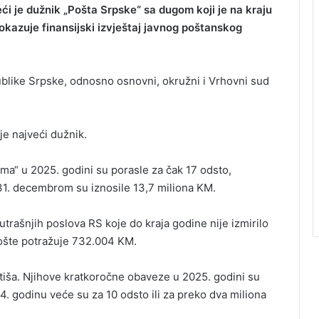
ći je dužnik „Pošta Srpske“ sa dugom koji je na kraju
okazuje finansijski izvještaj javnog poštanskog
blike Srpske, odnosno osnovni, okružni i Vrhovni sud
je najveći dužnik.
a“ u 2025. godini su porasle za čak 17 odsto,
31. decembrom su iznosile 13,7 miliona KM.
trašnjih poslova RS koje do kraja godine nije izmirilo
Pošte potražuje 732.004 KM.
atiša. Njihove kratkoročne obaveze u 2025. godini su
4. godinu veće su za 10 odsto ili za preko dva miliona