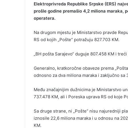
Elektroprivreda Republike Srpske (ERS) najve
prošle godine premašio 4,2 miliona maraka, p
operatera.
Na drugom mjestu je Ministarstvo pravde Repu
RS od kojih „Pošte“ potražuju 827.703 KM.
„BH pošta Sarajevo“ duguje 807.458 KM i treći 
Generalno, kratkoročne obaveze prema „Poštam
odnosno za dva miliona maraka i zaključno sa 
Među značajnijim dužnicima je Ministarstvo unu
737.478 KM, ali i Poreska uprava RS od koje 
Sa druge strane, ni „Pošte“ nisu najuredniji pl
iznosile 22,6 miliona maraka i u odnosu na 202
KM.