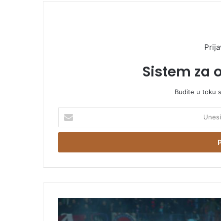
Prija
Sistem za 
Budite u toku 
U
n
e
s
i
t
e
E
m
B
a
o
i