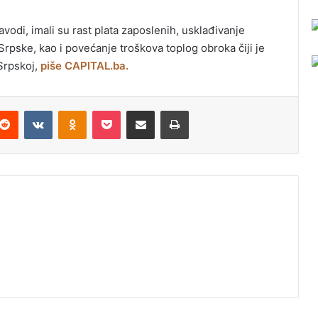
vodi, imali su rast plata zaposlenih, usklađivanje
pske, kao i povećanje troškova toplog obroka čiji je
Srpskoj,
piše CAPITAL.ba.
Reddit
VKontakte
Odnoklassniki
Pocket
Podijeli putem Emaila
Odštampaj