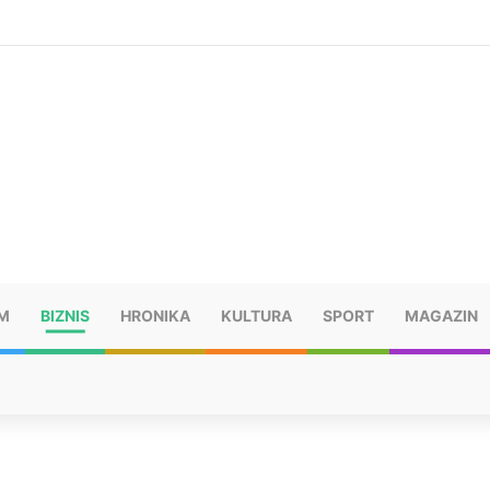
anu koncerta Dine Merlina u Kraljevu
M
BIZNIS
HRONIKA
KULTURA
SPORT
MAGAZIN