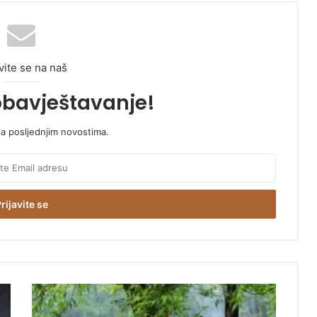
vite se na naš
obavještavanje!
sa posljednjim novostima.
K
a