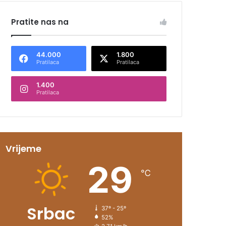
Pratite nas na
44.000
1.800
Pratilaca
Pratilaca
1.400
Pratilaca
Vrijeme
29
℃
Srbac
37º - 25º
52%