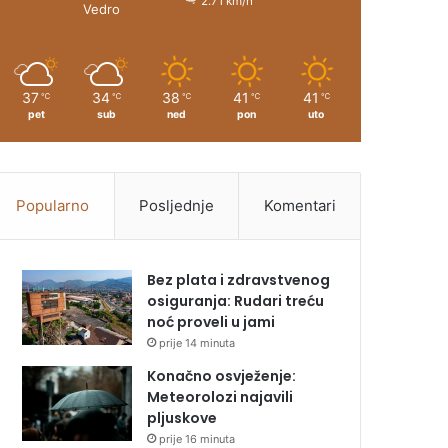
2.71 km/h
Vedro
37
34
38
41
41
℃
℃
℃
℃
℃
pet
sub
ned
pon
uto
Popularno
Posljednje
Komentari
Bez plata i zdravstvenog
osiguranja: Rudari treću
noć proveli u jami
prije 14 minuta
Konačno osvježenje:
Meteorolozi najavili
pljuskove
prije 16 minuta