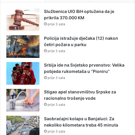
Službenica UIO BiH optužena da je
prikrila 370.000 KM
prije 3 sata
Policija istražuje dječaka (12) nakon
četiri požara u parku
prije 3 sata
Srbija ide na Svjetsko prvenstvo: Velika
pobjeda rukometaša u “Pioniru”
prije 3 sata
Stigao apel stanovništvu Srpske za
racionalno trošenje vode
prije 3 sata
Saobraćajni kolaps u Banjaluci: Za
nekoliko kilometara treba 45 minuta
prije 3 sata