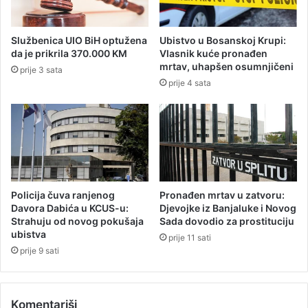
r
a
a
g
ž
o
Službenica UIO BiH optužena
Ubistvo u Bosanskoj Krupi:
i
v
da je prikrila 370.000 KM
Vlasnik kuće pronađen
h
i
mrtav, uhapšen osumnjičeni
prije 3 sata
i
ć
prije 4 sata
t
p
n
o
u
k
s
r
j
e
e
n
d
u
n
o
Policija čuva ranjenog
Pronađen mrtav u zatvoru:
i
a
Davora Dabića u KCUS-u:
Djevojke iz Banjaluke i Novog
c
k
Strahuju od novog pokušaja
Sada dovodio za prostituciju
u
c
ubistva
prije 11 sati
S
i
prije 9 sati
k
j
u
u
p
z
Komentariši
š
a