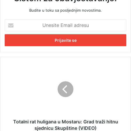
Budite u toku sa posljednjim novostima.
U
n
e
s
i
t
e
E
T
m
o
a
t
i
a
l
l
a
n
d
i
r
r
e
a
s
t
Totalni rat huligana u Mostaru: Grad traži hitnu
u
h
sjednicu Skupštine (VIDEO)