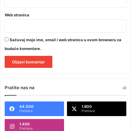
i
H
Web stranica
Sačuvaj moje ime, email i web stranicu u ovom browseru za
buduće komentare.
A
l
Pratite nas na
t
e
44.000
1.800
r
Pratilaca
Pratilaca
n
1.400
a
Pratilaca