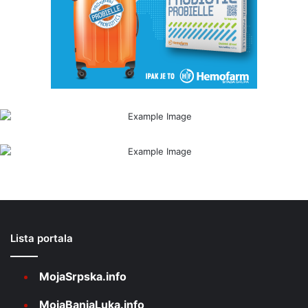
Lista portala
MojaSrpska.info
MojaBanjaLuka.info