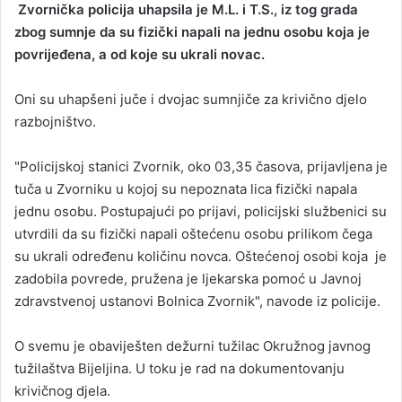
Zvornička policija uhapsila je M.L. i T.S., iz tog grada
n
zbog sumnje da su fizički napali na jednu osobu koja je
d
povrijeđena, a od koje su ukrali novac.
a
n
Oni su uhapšeni juče i dvojac sumnjiče za krivično djelo
e
razbojništvo.
m
a
i
"Policijskoj stanici Zvornik, oko 03,35 časova, prijavljena je
l
tuča u Zvorniku u kojoj su nepoznata lica fizički napala
jednu osobu. Postupajući po prijavi, policijski službenici su
utvrdili da su fizički napali oštećenu osobu prilikom čega
su ukrali određenu količinu novca. Oštećenoj osobi koja je
zadobila povrede, pružena je ljekarska pomoć u Javnoj
zdravstvenoj ustanovi Bolnica Zvornik", navode iz policije.
O svemu je obaviješten dežurni tužilac Okružnog javnog
tužilaštva Bijeljina. U toku je rad na dokumentovanju
krivičnog djela.