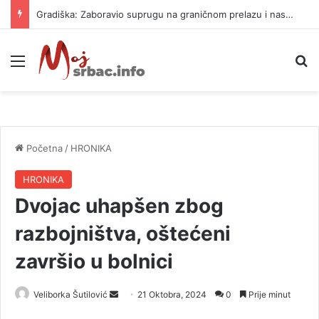
Gradiška: Zaboravio suprugu na graničnom prelazu i nastavio put za Njemačku
Meni
P
Početna
/
HRONIKA
HRONIKA
Dvojac uhapšen zbog
razbojništva, oštećeni
završio u bolnici
Veliborka Šutilović
S
21 Oktobra, 2024
0
Prije minut
e